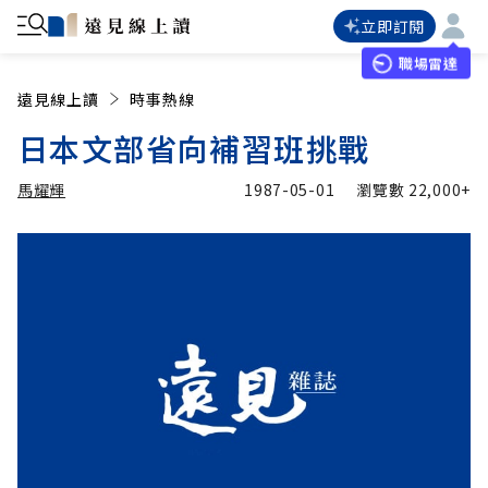
立即訂閱
職場雷達
遠見線上讀
時事熱線
日本文部省向補習班挑戰
馬耀輝
1987-05-01
瀏覽數
22,000+
加入追蹤
馬耀輝