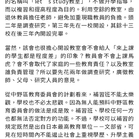
的名稱叫「let’s study教室」，不做升學指導，
而以複習和提高程度為目的。利用空餘的教室，由
退休教員擔任老師，避免加重現職教員的負擔。頭
二年是調查研究，第三年先在一校開設，其餘十三
校在後三年內開設完畢。
當然，該會也很擔心開設教室會不會給人「來上課
的學生都是程度差」的印象？教員會不會上課馬
虎？會不會取代了家庭的一些教育責任？以及教室
誰負責管理？所以要先花兩年做調查研究，廣徵教
師、父母、研究人員的意見。
從中野區教育委員會的計劃看來，補習班不能太樂
觀，學校也不必太悲觀。因為無人能預料中野區教
育委員會的做法是成是敗。補習班、學校任何一方
也都無法否定對方的功能。不過，學校可以補習的
規定既然是出自日本最高教育單位－－文部省，可
見在短時間內不能遏止社會上重視學歷、升學主義