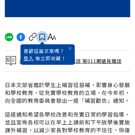
喜歡這篇文章嗎 ?
登入
後立即收藏 !
本文出自 1987 / 5月號雜誌 第011期遠見雜誌
日本文部省鑑於學生上補習班惡補，影響身心發展
和學校教育，從充實學校教育的立場，在今年初，
向全國的教育委員會發出一道「補習勸告」通知。
這道通知希望各學校改善和充實日常的學習指導，
並且宣佈各校可以在早上上課前和下午放學後實施
課外補習，以減少家長對學校教育的不信任，恢復