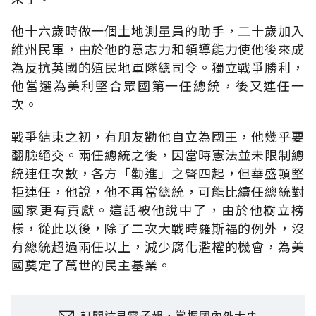
他十六歲時做一個土地測量員的助手，二十歲加入
維州民軍，由於他的意志力和領導能力使他後來成
為反抗英國的殖民地軍隊總司令。獨立戰爭勝利，
他當選為美利堅合眾國第一任總統，後又連任一
次。
戰爭結束之初，有朋友勸他自立為國王，他幾乎要
翻臉絕交。兩任總統之後，因當時憲法並未限制總
統連任次數，各方「勸進」之聲四起，但華盛頓堅
拒連任，他說，他不再當總統，可能比續任總統對
國家更有貢獻。這話被他說中了，由於他樹立榜
樣，從此以後，除了二次大戰時羅斯福的例外，沒
有總統超過兩任以上，減少腐化濫權的機會，為美
國奠定了萬世的民主基業。
訂閱遠見電子報，掌握國內外大事