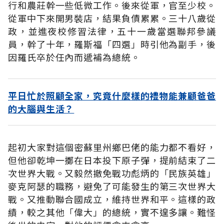
行和農莊幹一些低微工作。後來從軍，官至少校。
從軍中下來開男裝店，結果負債累累。三十八歲從
政，並進夜校修習法律，五十一歲當選聯邦參議
員，幹了十年，羅斯福「四選」時引他為副手，後
因羅氏卒於任內而遞補為總統。
平日忙於照顧全家，究竟什麼樣的禮物能兼顧爸爸
的大腦與生活？
起初大家對這個密蘇里州鄉巴佬的能力都不看好，
但他卻乾坤一擲在日本投下原子彈，提前結束了二
次世界大戰。又毅然撤免戰功彪炳的「民族英雄」
麥克阿瑟的職務，避免了可能發生的第三次世界大
戰。又推動聯合國成立，維持世界和平。這樣的政
績，較之其他「偉大」的總統，實不遑多讓。難怪