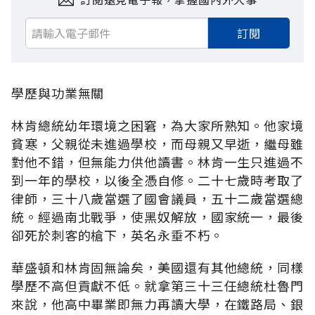
訂閱
學歷與功業無關
林肯總統幼年環境之困窘，為大家所熟知。他家境
貧寒，父親從未進過學校，而母親又早逝，繼母雖
對他不錯，但無能力供他讀書。林肯一生只進過不
到一年的學校，以後全憑自修。二十七歲時考取了
律師，三十八歲當選了國會議員，五十二歲當選總
統。經過南北戰爭，使黑奴解放，國家統一，最後
卻死於刺客的槍下，英名永垂不朽。
華盛頓和林肯固無論矣，美國還有其他總統，同樣
學歷不高但貢獻不低。就拿第三十三任總統杜魯門
來說，他高中畢業即無力再讀大學，在鐵路局、銀