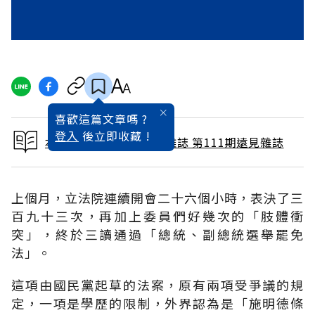
喜歡這篇文章嗎 ?
登入
後立即收藏 !
本文出自 1995 / 9月號雜誌 第111期遠見雜誌
上個月，立法院連續開會二十六個小時，表決了三
百九十三次，再加上委員們好幾次的「肢體衝
突」，終於三讀通過「總統、副總統選舉罷免
法」。
這項由國民黨起草的法案，原有兩項受爭議的規
定，一項是學歷的限制，外界認為是「施明德條