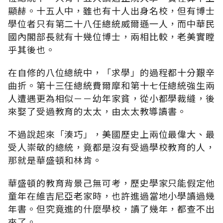
顯赫。十五人中，雖也有十人出身名校，但有博士
學位者只有第二十八任總統威爾遜一人，而中華民
國內閣部長就有十幾位博士，兩相比較，老美實瞠
乎其後也。
在自修的八位總統中，「求學」的過程都十分艱辛
曲折。第十三任總統費爾摩和第十七任總統強生兩
人遭遇更為相似－－幼年家貧，從小都學裁縫，後
來娶了受過教育的太太，由太太教導讀書。
不過說起來「湊巧」，美國歷史上兩位最偉大、最
受人崇敬的總統，竟都是沒有受過學校教育的人，
那就是華盛頓和林肯。
華盛頓的教育背景己無可考，歷史學家只能假定他
童年在維吉尼亞老家時，也許進過當地小學讀過幾
年書。但究竟進的什麼學校，讀了幾年，都查不出
來了。