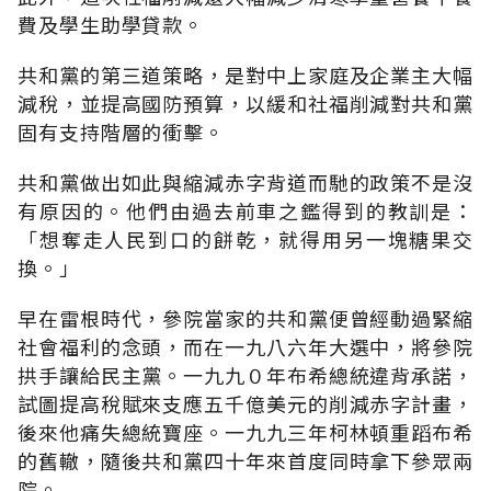
費及學生助學貸款。
共和黨的第三道策略，是對中上家庭及企業主大幅
減稅，並提高國防預算，以緩和社福削減對共和黨
固有支持階層的衝擊。
共和黨做出如此與縮減赤字背道而馳的政策不是沒
有原因的。他們由過去前車之鑑得到的教訓是：
「想奪走人民到口的餅乾，就得用另一塊糖果交
換。」
早在雷根時代，參院當家的共和黨便曾經動過緊縮
社會福利的念頭，而在一九八六年大選中，將參院
拱手讓給民主黨。一九九０年布希總統違背承諾，
試圖提高稅賦來支應五千億美元的削減赤字計畫，
後來他痛失總統寶座。一九九三年柯林頓重蹈布希
的舊轍，隨後共和黨四十年來首度同時拿下參眾兩
院。