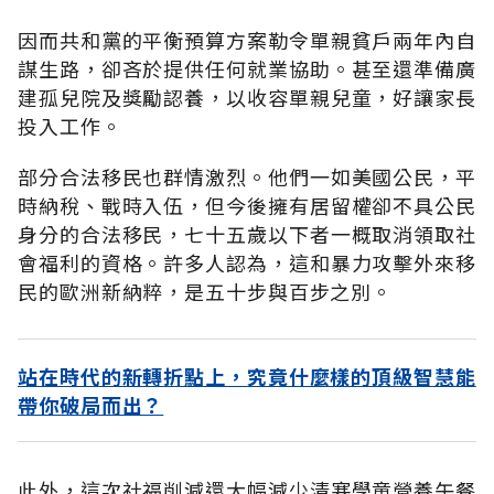
因而共和黨的平衡預算方案勒令單親貧戶兩年內自
謀生路，卻吝於提供任何就業協助。甚至還準備廣
建孤兒院及獎勵認養，以收容單親兒童，好讓家長
投入工作。
部分合法移民也群情激烈。他們一如美國公民，平
時納稅、戰時入伍，但今後擁有居留權卻不具公民
身分的合法移民，七十五歲以下者一概取消領取社
會福利的資格。許多人認為，這和暴力攻擊外來移
民的歐洲新納粹，是五十步與百步之別。
站在時代的新轉折點上，究竟什麼樣的頂級智慧能
帶你破局而出？
此外，這次社福削減還大幅減少清寒學童營養午餐