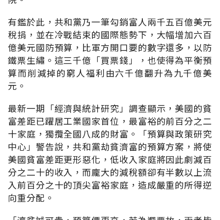
有鑑於此，共和黨乃一筆勾銷富人兩千五百億美元
稅捐，並在冷戰結束的國際態勢下，大幅增加六百
億美元國防預算，比軍方開口要的數字還多，以防
鐵票生繡。這三千億「買票錢」，也使得為平衡預
算而削減掉的窮人福利由六千億翻升為九千億美
元。
最新一期「經濟與統計研究」調查顯示，美國的貧
富差距已躍居工業國家首位，最富裕的前百分之二
十家庭，獨攬全國八成的財富。「預算與政策研究
中心」警告說，共和黨劫貧濟富的預算方案，將使
美國貧富差距更形惡化，低收入家庭將因此劇減百
分之二十的收入，而龐大的減稅額卻有半數以上流
入前百分之十的頂尖富裕家庭，造成嚴重的所得逆
向重分配。
「濟貧誠可貴，預算價更高，若為選票故，兩者皆