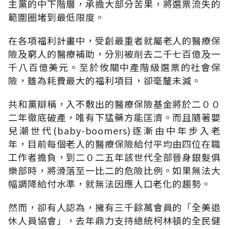
主黨的中下階層，承擔大部分苦果，將選票流失的
範圍圈堵到最低限度。
在各項福利計畫中，受創最重者就屬老人的醫療保
險及窮人的醫療補助，分別被削去二千七百億及一
千八百億美元。至於攸關中產階級選票的社會保
險，雖為耗費最大的福利項目，卻毫釐未減。
共和黨辯稱，入不敷出的醫療保險基金將於二００
二年徹底破產，唯有下猛藥方能匡濟。而且隨著嬰
兒潮世代(baby-boomers)逐漸由中年步入老
年，目前每個老人的醫療保險給付平均由四位在職
工作者擔負，到二０二五年該世代全部晉身銀髮俱
樂部時，將滑落至一比二的危險比例。如果無法大
幅調降給付水準，就無法因應人口老化的趨勢。
然而，卻有人認為，擁有三千餘萬會員的「全美退
休人員協會」，去年鼎力支持總統柯林頓的全民健