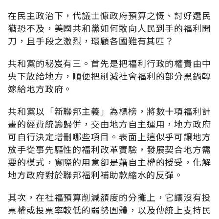
在民主政治下，代議士慷政府預算之慨、討好選民
猶恐不及，美國共和黨如何敢向人民到手的福利開
刀，且手段之激烈，環顧各國難有其匹？
共和黨的秘岌有三。首先是把福利行政的權責由中
央下放給地方，順便把削減社會福利的部分黑鍋轉
嫁給地方政府。
共和黨以「新聯邦主義」為標榜，將數十項福利計
畫的經費統籌歸併，交由地方自主運用，地方政府
可自行決定增刪哪些項目。表面上這似乎可讓地方
放手從事先驅性的福利改革實驗，發展契合地方需
要的模式，實際的用意卻是藉自主權的授受，化解
地方政府對於聯邦福利補助款縮水的反彈。
其次，在社福預算削減額度的分攤上，它讓沒有投
票權或投票率較低的弱勢團體，以及傳統上支持民