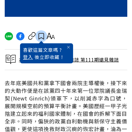
喜歡這篇文章嗎 ?
登入
後立即收藏 !
本文出自 1995 / 9月號雜誌 第111期遠見雜誌
去年底美國共和黨拿下國會兩院主導權後，接下來
的大動作便是在該黨四十年來第一位眾院議長金瑞
契(Newt Ginrich)領軍下，以削減赤字為口號，
展開規模空前的預算平衡計畫。美國歷經一甲子光
陰建立起來的福利國家體制，在國會的拆解下面目
全非。同時，偏狹的政黨自利動機與新保守主義價
值觀，更使這項挽救財政沉痾的恢宏計畫，淪為一