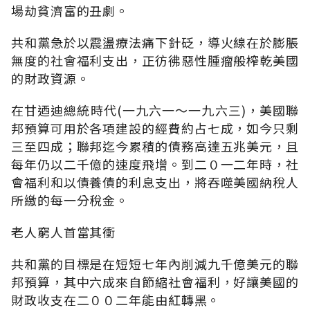
場劫貧濟富的丑劇。
共和黨急於以震盪療法痛下針砭，導火線在於膨脹
無度的社會福利支出，正彷彿惡性腫瘤般榨乾美國
的財政資源。
在甘迺迪總統時代(一九六一～一九六三)，美國聯
邦預算可用於各項建設的經費約占七成，如今只剩
三至四成；聯邦迄今累積的債務高達五兆美元，且
每年仍以二千億的速度飛增。到二０一二年時，社
會福利和以債養債的利息支出，將吞噬美國納稅人
所繳的每一分稅金。
老人窮人首當其衝
共和黨的目標是在短短七年內削減九千億美元的聯
邦預算，其中六成來自節縮社會福利，好讓美國的
財政收支在二００二年能由紅轉黑。