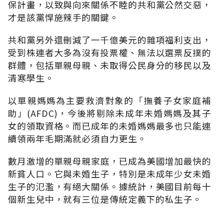
保計畫，以致與向來關係不睦的共和黨公然交惡，
才是該黨悍施辣手的關鍵。
共和黨另外還刪減了一千億美元的雜項福利支出，
受到株連者大多為沒有投票權、無法以選票反撲的
群體，包括單親母親、未取得公民身分的移民以及
清寒學生。
以單親媽媽為主要救濟對象的「撫養子女家庭補
助」(AFDC)，今後將剔除未成年未婚媽媽及其子
女的領取資格。而已成年的未婚媽媽最多也只能連
續領兩年毛期滿就必須自力更生。
數月激增的單親母親家庭，已成為美國增加最快的
新貧人口。它與未婚生子，特別是未成年少女未婚
生子的氾濫，有絕大關係。據統計，美國目前每十
個新生兒中，就有三位是傳統定義下的私生子。