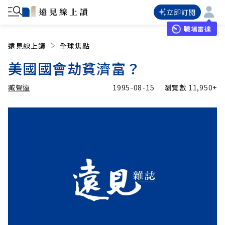
立即訂閱
職場雷達
遠見線上讀
全球焦點
美國國會劫貧濟富？
臧聲遠
1995-08-15
瀏覽數
11,950+
加入追蹤
臧聲遠