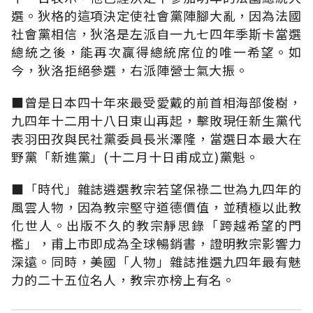
選。狄格的這項決定使社會黨陣腳大亂，因為法國
社會黨相信，狄洛是左派自一九七四年季斯卡當選
總統之後，能再次贏得總統席位的唯一希望。如
今，狄洛拒絕參選，右派陣營士氣大振。
■曾是日本四十年來最受愛戴的前首相海部俊樹，
九四年十二用十八日東山再起，擊敗現任新生黨代
表羽田孜與民社黨委員長米澤隆，當選日本最大在
野黨「新進黨」(十二月十日甫成立)黨魁。
■「時代」雜誌遴選教宗若望保祿二世為九四年的
風雲人物，因為教宗堅守道德價值，並積極以此教
化世人。出版不久的教宗靜思錄「跨越希望的門
檻」，甫上市即成為全球暢銷書，證明教宗影響力
深遠。同時，美國「人物」雜誌推選九四年最有魅
力的二十五位名人，教宗亦榜上有名。