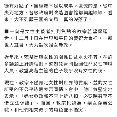
徒有好點子，無經費不足以成事。遺憾的是，從中
央到地方，各級政府對改造圖書館都興趣缺缺。看
來，大不列顛王國的文風，真的沒落了。
■一向是女性主義者批判焦點的教宗若望保羅二
世，十二月十日在世界和平日的慶祝大會裡，一新
世人耳目，大力鼓吹婦女參政。
近年來，梵蒂岡與女性的關係日益水火不容，在許
多議題上針鋒相對。譬如梵蒂岡拒絕任命女性神職
人員，教堂高階主管的位子幾乎沒有女性的份。
現在，教宗不僅肯定女性對世界的貢獻，並對女性
所受的不公平待遇表示同情。會中，他口氣堅定地
表示，「婦女參政權不容七折八扣，必要時甚至不
惜立法保護」。而且，教宗也認為，婦女從事公
職，和他們相夫教子的角色並不衝突。