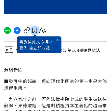
喜歡這篇文章嗎 ?
登入
後立即收藏 !
本文出自 1995 / 2月號雜誌 第104期遠見雜誌
漏網新聞
■發展中的越南，邁向現代化國家的第一步是大修
法律系統。
一九八九年之前，河內法律學院七成的學生被送往
蘇聯、東德取經，但是對積極資本主義化的越南來