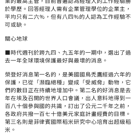
業的最高主管，目前普遍認為經理人的工作經驗勝
於學歷。回答經理人需有企業管理學位的企業主，
平均只有二六%，但有八四%的人認為工作經驗不
可或缺。
關心地球
■時代週刊於跨九四、九五年的一期中，選出了過
去一年全球環境保護最好與最壞的消息。
榮登好消息第一名的，是美國國鳥禿鷹經過六年的
保護，已從「瀕臨絕種」變成「受威脅」動物，它
們的數目正在持續地增加中。第二名的好消息是去
年在埃及召開的世界人口會議，出人意料地得到一
百八十個參與國的共識，訂出了公元二千年之前，
各政府共撥一百七十億美元家庭計畫經費的目標。
第三名則是菲律賓國際稻米研究中心培育出超級稻
米。