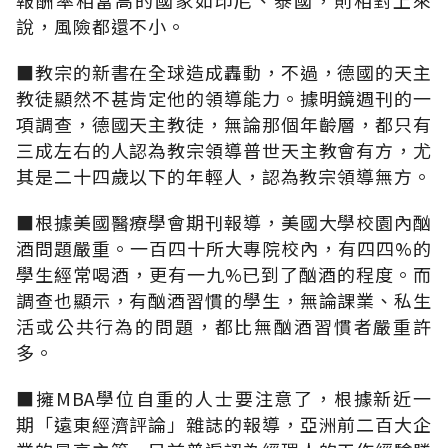
說，風險都還不小。
■教宗的新書在全球造成轟動，不過，德國的天主
教徒顯然不甚肯定他的領導能力。據明鏡週刊的一
項調查，德國天主教徒，無論那個年齡層，都只有
三成左右的人認為教宗領導普世天主教會有方，尤
其是二十四歲以下的年輕人，認為教宗領導無方。
■根據美國醫療學會期刊報導，美國大學校園內酗
酒問題嚴重。一百四十所大專院校內，有四四%的
學生經常喝酒，更有一九%已到了酗酒的程度。而
調查也顯示，有酗酒習慣的學生，無論課業、私生
活或公共行為的問題，都比無酗酒習慣者嚴重許
多。
■擁MBA學位自重的人士要注意了，根據新近一
期「遠東經濟評論」雜誌的報導，亞洲前二百大企