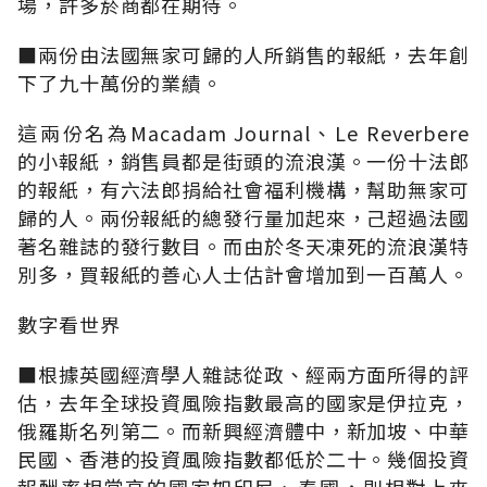
場，許多菸商都在期待。
■兩份由法國無家可歸的人所銷售的報紙，去年創
下了九十萬份的業績。
這兩份名為Macadam Journal、Le Reverbere
的小報紙，銷售員都是街頭的流浪漢。一份十法郎
的報紙，有六法郎捐給社會福利機構，幫助無家可
歸的人。兩份報紙的總發行量加起來，己超過法國
著名雜誌的發行數目。而由於冬天凍死的流浪漢特
別多，買報紙的善心人士估計會增加到一百萬人。
數字看世界
■根據英國經濟學人雜誌從政、經兩方面所得的評
估，去年全球投資風險指數最高的國家是伊拉克，
俄羅斯名列第二。而新興經濟體中，新加坡、中華
民國、香港的投資風險指數都低於二十。幾個投資
報酬率相當高的國家如印尼、泰國，則相對上來