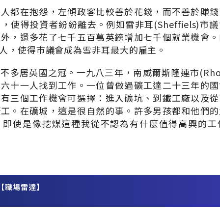
意人都在抱怨，左傾政客比較善於花錢，而不善於賺錢
使得投資者紛紛離去。例如雷非耳(Sheffiels)
之外，還多花了七千五百萬英鎊增加七千個就業機會。
人，使得市議會成為雪非耳最大的雇主。
不多居英國之冠。一九八三年，南威爾斯隆連市(Rhon
有六十一人找到工作。一位曾做過礦工達二十三年的國
，有三個工作機會可選擇：進入礦坑、到鐵工廠以及從
礦工。在礦城，這是很自然的事。許多男孩都和他們的
，即使是像挖煤這種我從不認為有什麼值得高興的工
【職場雷達】
務