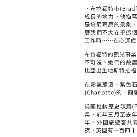
．布拉福特市(Brad
成長的地力。他描
是培尼荒原的景象
麼我們不大在乎這
工作時……在心深處
布拉福特的觀光事業數
不可沒。她們的故居
比亞出生地斯特拉福(S
在霧氣瀰漫，紫色
(Charlotte)
英國推銷歷史陳蹟(
業，前年三月至去
年，外國旅遊客共
夜，英國有一百四十