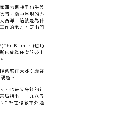
，是作家蒲力斯特里出生與
陰暗，腦中浮現的盡
大西洋。這就是為什
工作的地方。要出門
 Brontes)也功
瓦斯已成為僅次於莎士
地。
幢舊宅在大姊夏綠蒂
出現過。
最大、也是最賺錢的行
當局指出，一九八五
六０%在倫敦市外過