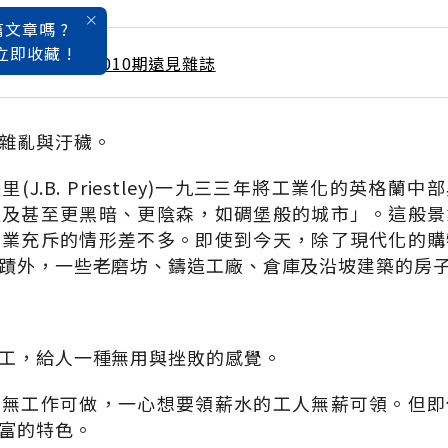
文章嗎 ?
立即收藏 !
 / 4月號雜誌 第010期遠見雜誌
雜亂與汙穢。
(J.B. Priestley)一九三三年將工業化的英格蘭
以及甚至更黑暗、更陰森，如碉堡般的城市」。這般景
工業充斥的情形差不多。即使到今天，除了現代化的購
蹟外，一些老磨坊、鑄造工廠、倉庫及沿坡建築的房
工，給人一種無用與挫敗的感覺。
日無工作可做，一心想要領薪水的工人無薪可領。但即
富的特色。