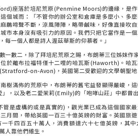
ford)座落於培尼荒原(Penmine Moors)的邊緣
寫這個城而：「不管你的辦公室和倉庫是多麼小、多麼
，麻鷸啼聲不斷，涼風陣陣，略帶鹹味，好像直接吹自
個城市本身沒有吸引力的原因。我們只把它當作是一個
，每一個人都是詩人渥茲華斯的仰慕者。」
一數二，除了拜培尼荒原之賜，布朗蒂三位姊妹作家(The
位於離布拉福特僅十二哩的哈瓦斯(Haworth)。哈
tratford-on-Avon)，英國第二受歡迎的文學朝聖
石南樹滿佈的荒原中，布朗蒂的舊宅益發顯得嚴峻，這
的「簡愛」，以及老二愛茉莉(Emily)的「咆哮山莊」中都曾
不管是虛構的或是真實的)，觀光業已成為這個國家
年三月間，帶給英國一百三十億英鎊的財富。英國旅遊
有一千四百五十萬人，消費額達六十七億英鎊，其中
萬人靠他們維生。