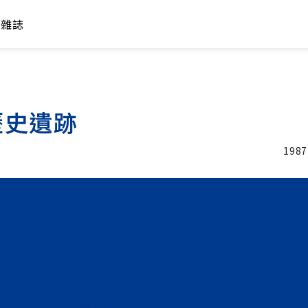
年雜誌
歷史遺跡
1987
加入追蹤