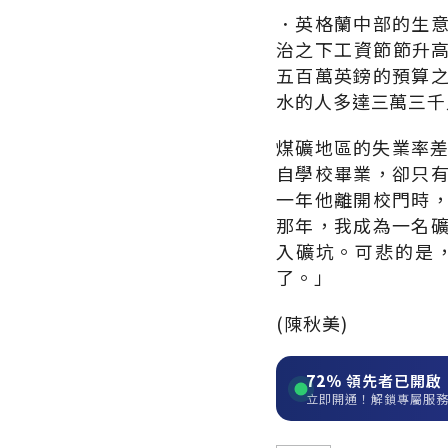
．英格蘭中部的生
治之下工資節節升高，
五百萬英鎊的預算
水的人多達三萬三千
煤礦地區的失業率差
自學校畢業，卻只
一年他離開校門時
那年，我成為一名
入礦坑。可悲的是
了。」
(陳秋美)
72%
領先者已開啟
立即開通！解鎖專屬服