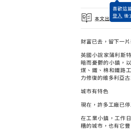
喜歡這篇
登入
後
本文出自 1987
財富已去，留下一片
英國小說家蒲利斯特里
暗而憂鬱的小鎮，
煤、鐵、棉和鐵路
力修復的維多利亞古
城市有特色
現在，許多工廠已停
在工業小鎮，工作
糟的城市，也有它豐