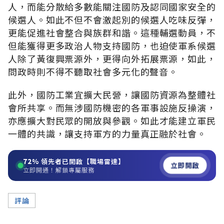
人，而能分散給多數能關注國防及認同國家安全的
候選人。如此不但不會激起別的候選人吃味反彈，
更能促進社會整合與族群和諧。這種輔選動員，不
但能獲得更多政治人物支持國防，也迫使軍系候選
人除了黃復興票源外，更得向外拓展票源，如此，
問政時則不得不聽取社會多元化的聲音。
此外，國防工業宜擴大民營，讓國防資源為整體社
會所共享。而無涉國防機密的各軍事設施反操演，
亦應擴大對民眾的開放與參觀。如此才能建立軍民
一體的共識，讓支持軍方的力量真正融於社會。
72%
領先者已開啟【職場雷達】
立即開啟
立即開通！解鎖專屬服務
評論