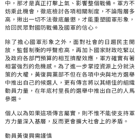
中，那才是真正打擊上氣、影饗整個戰備。軍方不
妨乘此機會，徹底檢討各項相關制度，不論階層多
高，揪出一切不法徹底嚴懲，才能重塑國軍形象，
拾回民眾對國防戰備及國軍的信心。
除了擔心國軍形象之外，面對社會的日趨民主開
放，監督制衡的呼聲愈高，再加卜國家財政吃緊以
及政府各部門預算的相互擠壓效應，軍方確實有著
相當強烈的危機感。為了進一步掌控資源上分就決
策的大權，黃復興黨部不但在各項中央與地方選舉
中推出自己的候選人，更有傳言將以其絕佳的組織
動員力量，在年底村里長的選舉中推出自己的人馬
參選。
個人以為如果這項傳言屬實，則不惟不能使支持軍
方力量深入基層，反而更會擴大社會上的矛盾。
動員黃復興需謹慎