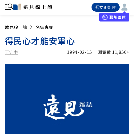
立即訂閱
職場雷達
遠見線上讀
名家專欄
得民心才能安軍心
丁守中
1994-02-15
瀏覽數
11,850+
加入追蹤
丁守中