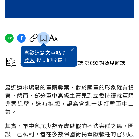
喜歡這篇文章嗎 ?
登入
後立即收藏 !
本文出自 1994 / 3月號雜誌 第093期遠見雜誌
最近連串爆發的軍購弊案．對於國軍的形象確有損
害。然而，部分軍中高級主管見到立委持續就軍購
弊案追擊，迭有抱怨，認為會進一步打擊軍中士
氣。
其實，軍中包庇少數弄虛做假的不法害群之馬，圖
謀一己私利，看在多數保國衛民奉獻犧牲的官兵眼