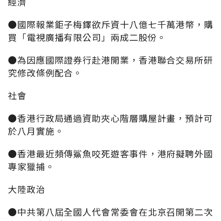
經濟
●國際報業鉅子梅鐸欲斥資十八億七千萬港幣，購
買「電視廣播有限公司」兩成二股份。
●為因應國際證券行赴港開業，香港聯合交易所研
究修改條例配合。
社會
●香港行政局通過資助夾心階層購屋計畫，預計可
於八月實施。
●香港最近頻傳鯊魚咬死遊客事件，港府擬聘外國
專家獵捕。
大陸政治
●中共第八屆全國人代會常委會在北京召開第二次