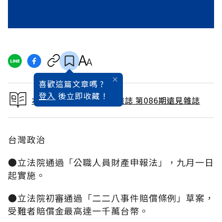
喜歡這篇文章嗎 ?
登入
後立即收藏 !
本文出自 1993 / 8月號雜誌 第086期遠見雜誌
台灣政治
●立法院通過「公職人員財產申報法」，九月一日
起實施。
●立法院初審通過「二二八事件賠償條例」草案，
受難者賠償金最高達一千萬台幣。