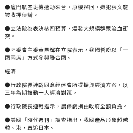
●廈門航空班機遭劫來台，原機釋回，嫌犯張文龍
被收押偵辦。
●立法院為表決核四預算，爆發大規模群眾流血衝
突。
●陸委會主委黃昆輝在立院表示，我國暫盼以「一
國兩席」方式參與聯合國。
經濟
●行政院長連戰同意經建會所提振興經濟方案，以
三年為期推動十大經濟對策。
●行政院長連戰指示，農保虧損由政府全額負擔。
●美國「時代週刊」調查指出，我國產品形象超越
韓、港，直追日本。