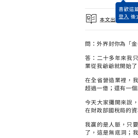
喜歡這篇
登入
後
本文出自 1992
問：外界封你為「金
答：二十多年來我
業從我爺爺就開始了
在全省營造業裡，
超過一億；還有一個
今天大家攤開來說
在財政部國稅局的資
我贏的是人脈，只
了，這是無底洞；