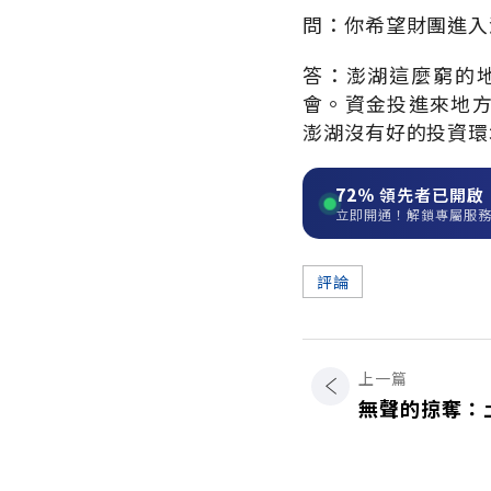
問：你希望財團進入
答：澎湖這麼窮的
會。資金投進來地
澎湖沒有好的投資環
72%
領先者已開啟
立即開通！解鎖專屬服
評論
上一篇
無聲的掠奪：