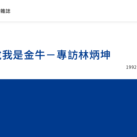
年雜誌
說我是金牛－專訪林炳坤
1992
加入追蹤