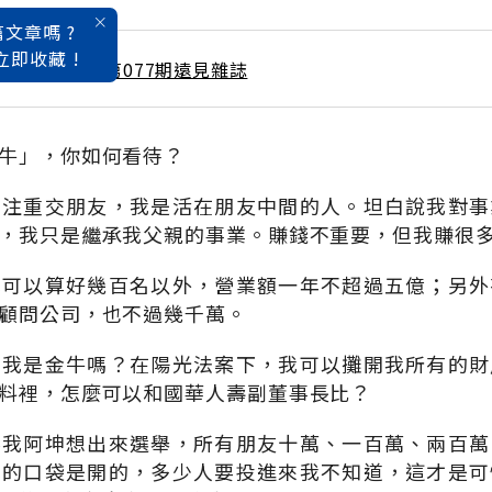
文章嗎 ?
立即收藏 !
 / 11月號雜誌 第077期遠見雜誌
牛」，你如何看待？
只注重交朋友，我是活在朋友中間的人。坦白說我對事
，我只是繼承我父親的事業。賺錢不重要，但我賺很
我可以算好幾百名以外，營業額一年不超過五億；另外
顧問公司，也不過幾千萬。
，我是金牛嗎？在陽光法案下，我可以攤開我所有的財
料裡，怎麼可以和國華人壽副董事長比？
要我阿坤想出來選舉，所有朋友十萬、一百萬、兩百萬
我的口袋是開的，多少人要投進來我不知道，這才是可