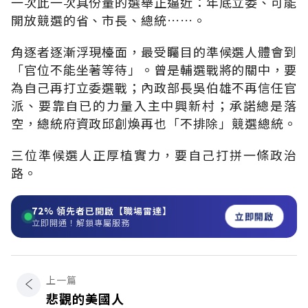
一次此一次具份量的選舉正逼近：年底立委、可能
開放競選的省、市長、總統……。
角逐者逐漸浮現檯面，最受矚目的準候選人體會到
「官位不能坐著等待」。曾是輔選戰將的關中，要
為自己再打立委選戰；內政部長吳伯雄不再信任官
派、要靠自已的力量入主中興新村；承諾總是落
空，總統府資政邱創煥再也「不排除」競選總統。
三位準候選人正厚植實力，要自己打拼一條政治
路。
72%
領先者已開啟【職場雷達】
立即開啟
立即開通！解鎖專屬服務
上一篇
悲觀的美國人