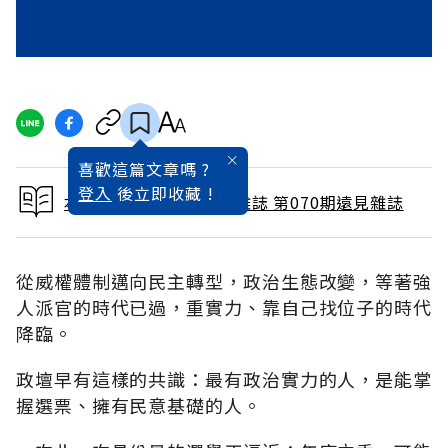
喜歡這篇文章嗎 ?
登入
後立即收藏 !
本文出自 1992 / 4月號雜誌 第070期遠見雜誌
從威權體制邁向民主轉型，政治生態改變，等著強
人派官的時代已過，重實力、靠自己找位子的時代
降臨。
政壇早有這樣的共識：最有政治實力的人，是能掌
握選票、擁有民意基礎的人。