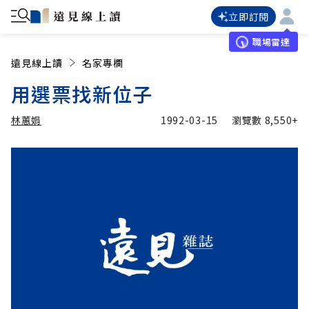
立即訂閱
職場雷達
遠見線上讀
名家專欄
用選票找新位子
林蕙娟
1992-03-15
瀏覽數
8,550+
加入追蹤
林蕙娟