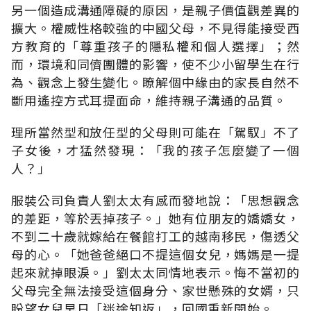
另一個造成溝通障礙的原因，是親子價值觀差異的
擴大。權威性格較強的中國父母，不見得能接受西
方教育的「尊重孩子的隱私權和個人選擇」；然
而，環境和同儕團體的影響，使不少小留學生在行
為、觀念上發生變化。瞭解個中緣由的家長自然不
斷用遙控方式耳提面命，維持親子溝通的品質。
理所當然型和放任型的父母則可能在「駕馭」不了
子女後，才猛然發現：「我的孩子怎麼變了一個
人？」
服裝公司負責人劉太太有感而發地說：「思想觀念
的差距，等於丟掉孩子。」她有位朋友的嬌嬌女，
不到二十歲就嫁給在餐館打工的越南移民，傷透父
母的心。「她爸爸絕口不提這個女兒，媽媽是一提
起來就掉眼淚。」劉太太同情地表示。悔不當初的
父母完全無法接受這個身分、家世懸殊的女婿，只
盼望女兒早日「迷途知返」，回國重新開始。