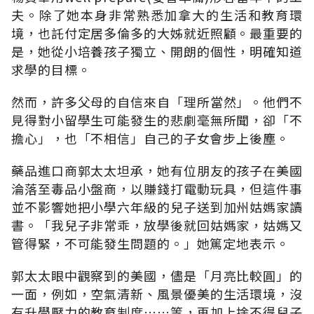
夫。除了她本身非常熟悉加拿大的生活和教育環
境，也託付定居多倫多的大姊就近照顧。最重要的
是，她從小培養孩子獨立、開朗的個性，明確知道
求學的目標。
然而，許多父母的自信來自「理所當然」。他們不
見得對小留學生可能發生的悲劇毫無所聞，卻「不
擔心」，也「不相信」自己的子女會步上後塵。
藥品進口商郭太太坦承，她有位朋友的孩子在美國
淪落至毒品小盤商，以賺錢打電動玩具，但這件事
並不影響她把小學六年級的兒子送到加州姑媽家讀
書。「我兒子非常乖，放學後就回姑媽家，姑媽又
管得緊，不可能發生問題的。」她篤定地表示。
郭太太眼中觀察到的美國，儘是「月亮比較圓」的
一面，例如，空氣清新、風景優美的生活環境，沒
有升學壓力的教育制度……等，再加上捨不得兒子