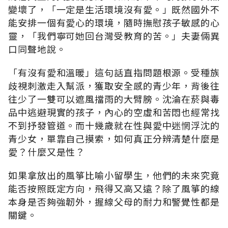
變壞了，「一定是生活環境沒有愛。」既然國外不
能安排一個有愛心的環境，隨時撫慰孩子敏感的心
靈，「我們寧可她回台灣受教育的苦。」夫妻倆異
口同聲地說。
「有沒有愛和溫暖」這句話直指問題根源。受種族
歧視刺激走入幫派，獲取安全感的青少年，背後往
往少了一雙可以遮風擋雨的大臂膀。沈淪在菸與毒
品中逃避現實的孩子，內心的空虛和苦悶也經常找
不到抒發管道。而十幾歲就在性與愛中迷惘浮沈的
青少女，單靠自己摸索，如何真正分辨清楚什麼是
愛？什麼又是性？
如果拿放出的風箏比喻小留學生，他們的未來究竟
能否按照既定方向，飛得又高又遠？除了風箏的線
本身是否夠強韌外，握線父母的耐力和警覺性都是
關鍵。