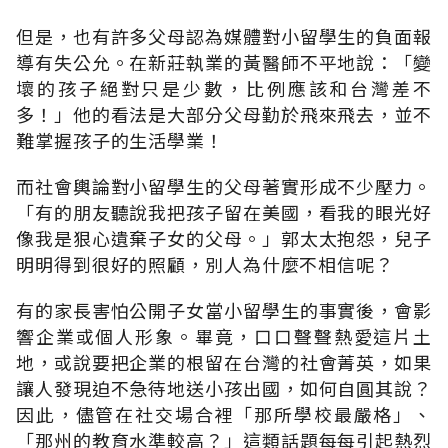
但是，也有許多父母認為媒體對小留學生的負面報
導有失公允。在新莊執業的黃醫師不平地說：「變
壞的孩子絕對只是少數，比例應該和台灣差不
多！」他的看法是大部分父母勤於飛來飛去，並不
難掌握孩子的生活學業！
而社會輿論對小留學生的父母著實形成不少壓力。
「有的朋友聽說我把孩子留在美國，看我的眼光好
像我是狠心遺棄子女的父母。」郭太太抱怨，兒子
明明得到很好的照顧，別人為什麼不相信呢？
有的家長害怕公開子女當小留學生的事實後，會影
響企業或個人形象。畢竟，口口聲聲熱愛這片土
地，或說要把企業的根留在台灣的社會菁英，如果
讓人發現迫不急待地送小孩出國，如何自圓其說？
因此，儘管在社交場合裡「那所學校最嚴格」、
「那州的教育水準較高？」這類話題每每引起熱烈