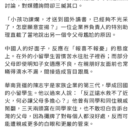
討論，對媒體詢問卻三緘其口。
「小孩功課爛，才送到國外讀書，已經夠不光采
了，怎麼願意宣揚？」一位企業界負責人的特別助
理直截了當地說出另一個令父母尷尬的原因。
中國人的好面子，反應在「報喜不報憂」的態度
上。在外的小留學生習慣苦水往肚子裡吞；而部分
父母即使明知子女適應不良，在親朋好友面前也常
瞞得滴水不漏，間接造成盲目跟風。
華南貨運的陳志宇是家族企業的第三代，學成回國
的小留學生。他以過來人說：「反正遠水救不了近
火，何必讓父母多擔心？」他曾有同學和同住親戚
鬧翻，三天兩頭窩在同學家住，也不敢坦白告訴台
灣的父母，因為攤牌了對每個人都沒好處，反而可
能遭親戚更多的白眼和更嚴的管束。