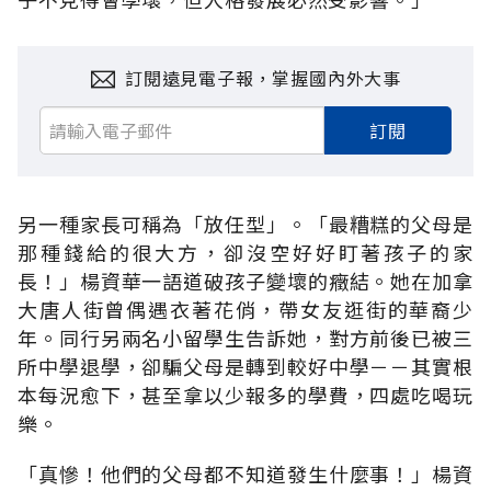
訂閱遠見電子報，掌握國內外大事
訂閱
另一種家長可稱為「放任型」。「最糟糕的父母是
那種錢給的很大方，卻沒空好好盯著孩子的家
長！」楊資華一語道破孩子變壞的癥結。她在加拿
大唐人街曾偶遇衣著花俏，帶女友逛街的華裔少
年。同行另兩名小留學生告訴她，對方前後已被三
所中學退學，卻騙父母是轉到較好中學－－其實根
本每況愈下，甚至拿以少報多的學費，四處吃喝玩
樂。
「真慘！他們的父母都不知道發生什麼事！」楊資