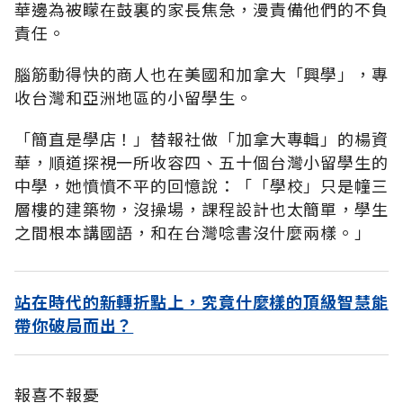
華邊為被矇在鼓裏的家長焦急，漫責備他們的不負
責任。
腦筋動得快的商人也在美國和加拿大「興學」，專
收台灣和亞洲地區的小留學生。
「簡直是學店！」替報社做「加拿大專輯」的楊資
華，順道探視一所收容四、五十個台灣小留學生的
中學，她憤憤不平的回憶說：「「學校」只是幢三
層樓的建築物，沒操場，課程設計也太簡單，學生
之間根本講國語，和在台灣唸書沒什麼兩樣。」
站在時代的新轉折點上，究竟什麼樣的頂級智慧能
帶你破局而出？
報喜不報憂