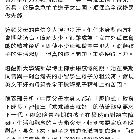
當兵，於是急急忙忙送子女出國，順便為全家移民
做先鋒。
這類父母的自信令人捏把冷汗。他們本身對西方社
會期望過高，瞭解太少，很難成為子女在外孤軍奮
戰的精神後盾。即使不少母親做空中飛人，照顧孩
子的生活起居，但真的碰上問題，未必使得上力。
堪薩斯大學統計學博士陳素珊感慨的說，她在美期
間曾與一對台灣去的小留學生母子分租公寓，發現
英文不好的母親完全不瞭解兒子精神上的苦悶。
陳素珊分析，中國父母本身大都在「壓抑式」教育
下成長，習慣拿「乖乖讀書就好」的傳統態度要求
下一代，卻忽略青春期的孩子在驟然面對語言障
礙，生活和觀念的巨大衝突時，特別需要家庭溫暖
慰藉，長久下來，親子之間的鴻溝愈劃愈深。「孩
子不見得會學壞，但人格發展必然受影響。」