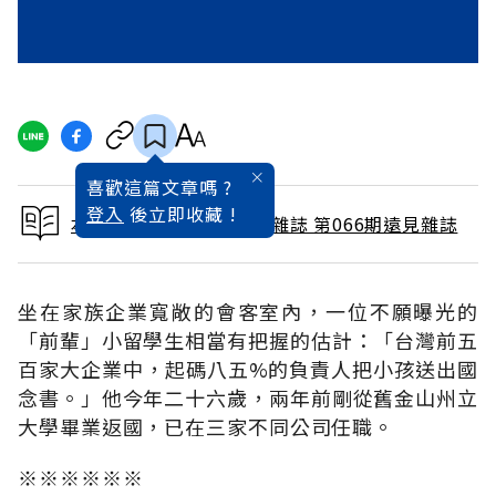
喜歡這篇文章嗎 ?
登入
後立即收藏 !
本文出自 1991 / 12月號雜誌 第066期遠見雜誌
坐在家族企業寬敞的會客室內，一位不願曝光的
「前輩」小留學生相當有把握的估計：「台灣前五
百家大企業中，起碼八五%的負責人把小孩送出國
念書。」他今年二十六歲，兩年前剛從舊金山州立
大學畢業返國，已在三家不同公司任職。
※※※※※※