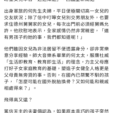
出身軍旅的何先生夫婦，平日便極關切高一女兒的
交友狀況；除了信中叮嚀女兒別交男朋友外，也要
求住德州舅舅家的女兒，每次出門前必須經舅媽允
許。他欣慰地表示，全家感情仍然非常親密，「連
有男孩子約她的事，我們都知道呢！」
他們雖因女兒為非法居留不便透露身分，卻非常樂
意分享經驗。師大音樂系畢業的何太太，服膺杜威
「生活即教育、教育即生活」的理念，力主父母應
打好子女家庭教育的基礎，塑造子女健全人格更是
父母責無旁貸的事。否則，在國內已桀驚不馴的孩
子，「怎麼可能在國外脫胎換骨？又如何能和親戚
相處得來？」。
飛得高又遠？
篤信天主的夫妻倆認為，如果原本乖巧的孩子突然