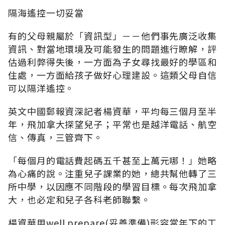
隔海遙控一切妥當
有的父母親屬於「資訊型」－－他們事先廣泛收集
資訊、對當地環境及可能發生的問題進行瞭解，評
估過利弊得失後，一方面為子女尋找最好的學區和
住處，一方面給孩子做好心理建設。這類父母自信
可以隔洋遙控。
英文中國郵報資深記者楊資華，平均每三個月至半
年，飛加拿大探望兒子；平常也是越洋電話、航空
信、傳真，三管齊下。
「每個月的電話費起碼五千甚至上萬元哪！」她略
為心痛的說。注重兒子課業的她，總共幫他轉了三
所中學，以因應不同階段的學習目標。每次飛加拿
大，也必定和兒子各科老師聯繫。
楊資華用well prepare(妥善準備)形容當年下的工