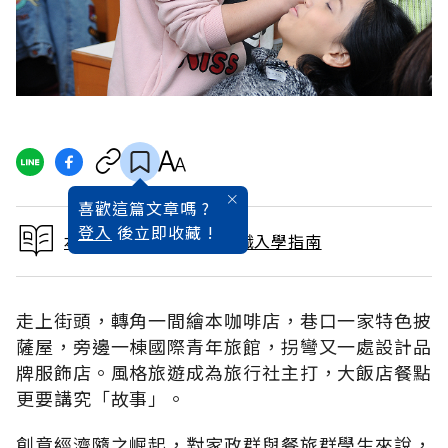
喜歡這篇文章嗎 ?
登入
後立即收藏 !
本文出自2017大學暨技職入學指南
走上街頭，轉角一間繪本咖啡店，巷口一家特色披
薩屋，旁邊一棟國際青年旅館，拐彎又一處設計品
牌服飾店。風格旅遊成為旅行社主打，大飯店餐點
更要講究「故事」。
創意經濟隨之崛起，對家政群與餐旅群學生來說，