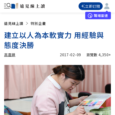
立即訂閱
職場雷達
遠見線上讀
特別企畫
建立以人為本軟實力 用經驗與
態度決勝
高嘉鎂
2017-02-09
瀏覽數
4,350+
加入追蹤
高嘉鎂