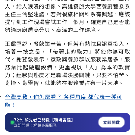
人，給人浪漫的想像。高雄餐旅大學西餐廚藝系系
主任王儒堅建議，若對餐旅相關科系有興趣，應該
提早到工作現場嘗試工作一個月，確定自己是否能
夠適應廚房高分貝、高溫的工作環境。
王儒堅說，餐飲業辛苦，但若有熱忱且認真投入，
培養一技之長，「帶著走的能力」將使你無可取
代。謝斐敦表示，家政與餐旅群以服務業居多，服
務業比起硬體設備，更重視以「人」為本的軟實
力；經驗與態度才是職場決勝關鍵，只要不怕苦、
肯操、肯學習，就能夠在服務業占有一片天地。
台灣高教，你怎麼看？ 各種角度 都代表一種可
能！
72%
領先者已開啟【職場雷達】
立即開啟
立即開通！解鎖專屬服務