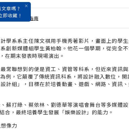
文章嗎 ?
立即收藏 !
大學暨技職入學指南
設計學系系主任陳文祺用手機秀著影片，畫面上的學生
傳系創新媒體組學生黃柏翰。他花一個學期，從完全不
，在期末發表時現場演出。
，最常聯想到的便是資工、資管等科系，但近來資訊與
為例，它顛覆了傳統資訊科系，將設計融入數位，開
意設計組」，目標在於培養動畫、遊戲、網路、資訊、
妹、蘇打綠、蔡依林、劉德華等演唱會舞台等多媒體設
結合，最終培養學生發展「娛樂設計」的能力。
生想像力