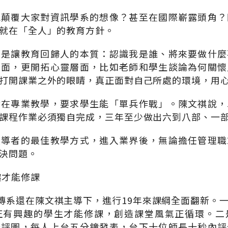
能顛覆大家對資訊學系的想像？甚至在國際嶄露頭角？
就在「全人」的教育方針。
便是讓教育回歸人的本質：認識我是誰、將來要做什麼
層面，更開拓心靈層面，比如老師和學生談論為何關懷
打開課業之外的眼睛，真正面對自己所處的環境，用
實在專業教學，要求學生能「單兵作戰」。陳文祺說，
課程作業必須獨自完成，三年至少做出六到八部、一
領導者的最佳教學方式，進入業界後，無論擔任管理職
決問題。
趣才能修課
媒傳系還在陳文祺主導下，進行19年來課綱全面翻新。
正有興趣的學生才能修課，創造課堂風氣正循環。二
合評圖，每人上台五分鐘發表，台下十位師長十秒內評