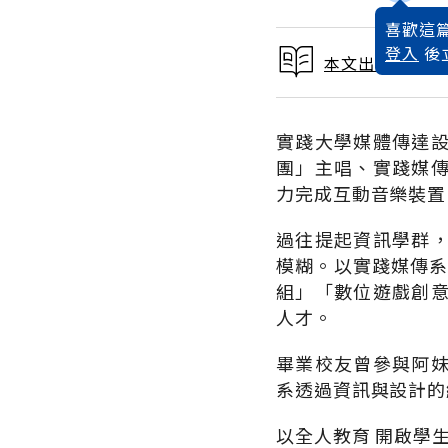
喜歡這篇
登入
後
本文出自2017
實踐大學媒體傳達
團」主唱、實踐媒
力完成互動音樂裝置
過往提起資訊學群
模糊。以實踐媒傳系
組」「數位遊戲創
人才。
畢業校友曾參與阿
系透過資訊與設計的
以全人教育 開啟學