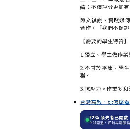
績；不僅評分更加有
陳文祺說，實踐媒
合作，「我們不保證
【需要的學生特質】
1.獨立。學生做作
2.不甘於平庸。學
穫。
3.抗壓力。作業多
台灣高教，你怎麼看
72%
領先者已開啟
立即開通！解鎖專屬服