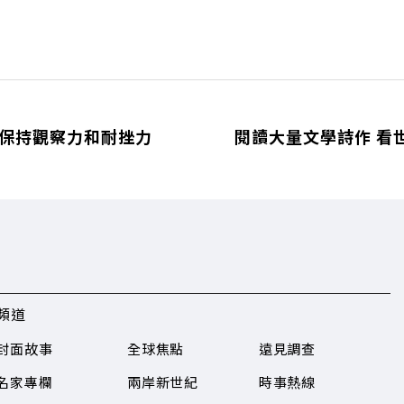
 保持觀察力和耐挫力
閱讀大量文學詩作 看
頻道
封面故事
全球焦點
遠見調查
名家專欄
兩岸新世紀
時事熱線