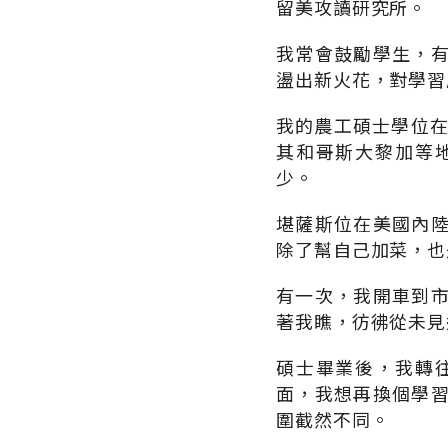
留美攻讀研究所。
我常會鼓勵學生，
盪出新火花，對學習
我的農工碩士學位在
其和哥斯大黎加等
少。
堪薩斯位在美國內
除了幫自己加菜，也
有一次，我開車到
著我瞧，彷彿從未見
碩士畢業後，我轉
面，我想再換個學
圍截然不同。