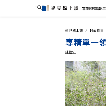
當期雜誌
歷
遠見線上讀
封面故事
專精單一領
陳信佑
陳信佑