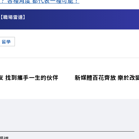
？ 各種角度 都代表一種可能！
【職場雷達】
務
留學
友 找到攜手一生的伙伴
新媒體百花齊放 樂於改
頻道