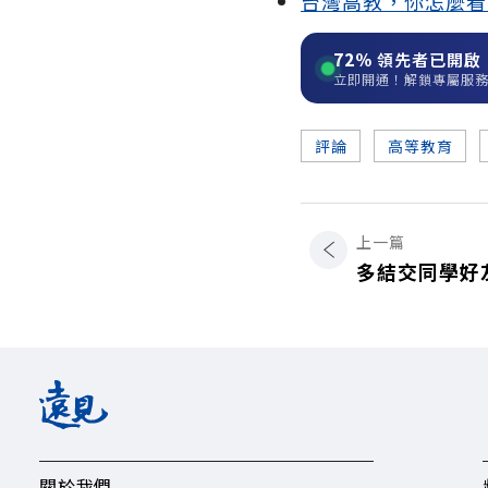
台灣高教，你怎麼看
72%
領先者已開啟
立即開通！解鎖專屬服
評論
高等教育
上一篇
多結交同學好
關於我們