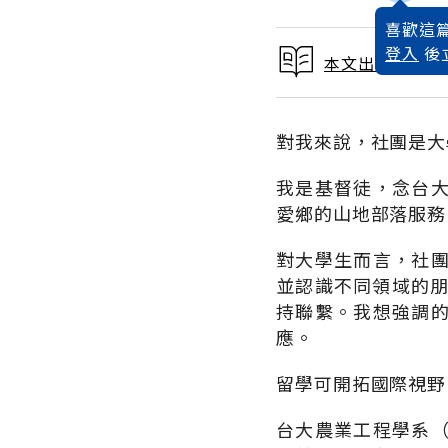
喜歡這篇
登入
後
本文出自2017
對我來說，社團是大
我是基督徒，念台
愛鄉的山地部落服務
對大學生而言，社
並認識不同領域的朋
持聯繫。我想強調
應。
留學可開拓國際視野
台大農業工程學系