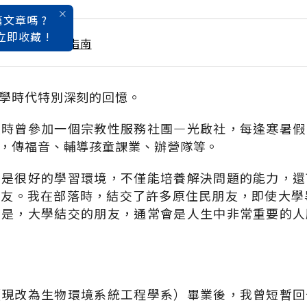
文章嗎 ?
立即收藏 !
大學暨技職入學指南
學時代特別深刻的回憶。
大時曾參加一個宗教性服務社團—光啟社，每逢寒暑假
，傳福音、輔導孩童課業、辦營隊等。
團是很好的學習環境，不僅能培養解決問題的能力，還
友。我在部落時，結交了許多原住民朋友，即使大學
的是，大學結交的朋友，通常會是人生中非常重要的人
（現改為生物環境系統工程學系）畢業後，我曾短暫回