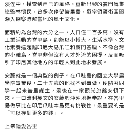
浸淫中，摸索到自己的風格。重新出發的雲門舞集
總監林懷民，曾多次停留峇里島，還率領藝術團體
深入探察瞭解當地的風土文化。
面積約為台灣的六分之一，人口僅二百多萬，沒有
工業活動的峇里島，卻能以小搏大，生活水準、文
化素養遠超越印尼大島爪哇和蘇門答臘。不像台灣
的小離島，峇里非但沒有人才外流的困擾，反而吸
引了印尼其他地方的年輕人到此地求發展。
安藤就是一個典型的例子。在爪哇島的國立大學農
學院畢業後，二十五歲的他找不到事做，便隨著同
學一起來峇里謀生，最後在一家觀光旅館安頓下
來。一口流利英文的安藤興沖沖地握拳說，在峇里
島做事比在印尼爪哇本島更有挑戰性，最重要的是
「可以存到更多的錢」。
上帝鍾愛峇里