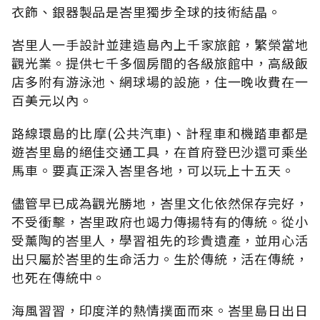
衣飾、銀器製品是峇里獨步全球的技術結晶。
峇里人一手設計並建造島內上千家旅館，繁榮當地
觀光業。提供七千多個房間的各級旅館中，高級飯
店多附有游泳池、網球場的設施，住一晚收費在一
百美元以內。
路線環島的比摩(公共汽車)、計程車和機踏車都是
遊峇里島的絕佳交通工具，在首府登巴沙還可乘坐
馬車。要真正深入峇里各地，可以玩上十五天。
儘管早已成為觀光勝地，峇里文化依然保存完好，
不受衝擊，峇里政府也竭力傳揚特有的傳統。從小
受薰陶的峇里人，學習祖先的珍貴遺產，並用心活
出只屬於峇里的生命活力。生於傳統，活在傳統，
也死在傳統中。
海風習習，印度洋的熱情撲面而來。峇里島日出日