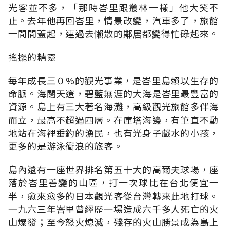
光客並不多，「那時峇里跟叢林一樣」他大笑不
止。去年他再回峇里，情景改變，汽車多了，旅館
一間間蓋起，連過去懶散的鄰居都變得忙碌起來。
搖擺的精靈
每年成長三０%的觀光事業，是峇里島賴以生存的
命脈。海闊天遼，碧藍無涯的大海是峇里最豐富的
資源。島上有三大著名海灘，高級觀光旅館多伴海
而立，最高不超過四層。在庫塔海邊，有筆直不動
地站在海裡垂釣的漁民，也有光身子戲水的小孩，
更多的是游泳衝浪的旅客。
島內還有一座世界排名第五十大的高爾夫球場，座
落於峇里善變的山區，打一次球比在台北便宜一
半，愈來愈多的日本觀光客從台灣轉來此地打球。
一九六三年峇里曾經歷一場造成六千多人死亡的火
山爆發；至今怒火熄滅，殘存的火山勝景成為島上