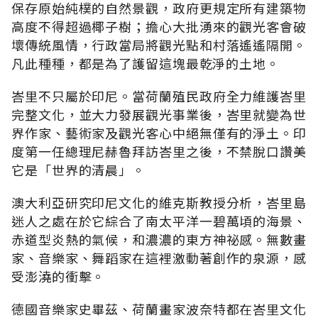
保存原始純樸的自然景觀，政府更規定所有建築物
高度不得超過椰子樹；擔心大批湧來的觀光客會破
壞傳統風情，行政當局將觀光點和村落遙遙隔開。
凡此種種，都是為了護留這塊最乾淨的土地。
峇里不只屬於印尼。當荷蘭殖民政府全力維護峇里
完整文化，並大力發展觀光事業後，峇里就變為世
界作家、藝術家及觀光客心中絕無僅有的淨土。印
度第一任總理尼赫魯拜訪峇里之後，不禁脫口讚美
它是「世界的清晨」。
澳大利亞研究印尼文化的維克斯教授分析，峇里島
迷人之處在於它綜合了南太平洋一碧萬頃的海景、
赤道型炎熱的氣候，和濃濃的東方神祕感。無數畫
家、音樂家、舞蹈家在這裡激動著創作的泉源，感
受澎澆的衝擊。
德國音樂家史畢茲、荷蘭畫家波奈特都在峇里文化