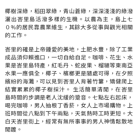
椰樹深綠，稻田翠綠，青山蒼綠，深深淺淺的綠潑
灑出峇里島活潑多樣的生機。以農為主，島上七
０%的居民靠農業維生，其餘大多從事與觀光相關
的工作。
峇里的確是上帝鍾愛的美地，土肥水豐，除了工業
成品須仰賴進口，一切自給自足。咖啡、花生、水
果是峇里島特產，紅毛丹、蛇皮果、榴璉等東南亞
水果一應俱全，椰子、檳榔更是隨處可得，在夕照
繽紛的海灘，可以見到峇里人背著竹簍，矯健爬上
結實累累的椰子樹採汁。 生活簡單清閒，在峇里
島時間的步調是老人沈緩的跫音。七點左右起床，
喝完咖啡，男人抽根丁香菸，女人上市場購物。上
班時間從八點到下午兩點，天氣熱時工時更短。大
白天峇里街上，經常有無所事事的男人神情鬆散地
閒踱。