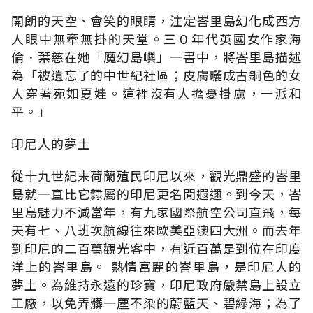
開朗的天空、會笑的眼睛，注定峇里島幻化成西方
人眼中無牽無掛的天堂。三０年代英國女作家海
倫．葉慈在她「魔幻島嶼」一書中，將峇里島描述
為「被遺忘了的中世紀社區；皮膚曬成古銅色的女
人穿著宛如夏娃。這裡沒有人擔憂掛慮，一派和
平。」
印尼人的夢土
從十九世紀末荷蘭殖民印尼以來，觀光鼎盛的峇里
島就一直比它隸屬的印尼更名聞遐邇。到今天，峇
里島魅力不減當年，有九家國際航空公司直飛，每
天有七、八班次航線往來歐美亞澳四大洲。而去年
到印尼的二百萬觀光客中，有近百萬是到位在印度
洋上的峇里島。 熱情富麗的峇里島，是印尼人的
夢土。為維持永遠的珍寶，印尼政府嚴禁島上設立
工廠，以免弄髒一塵不染的蔚藍天、碧綠海；為了