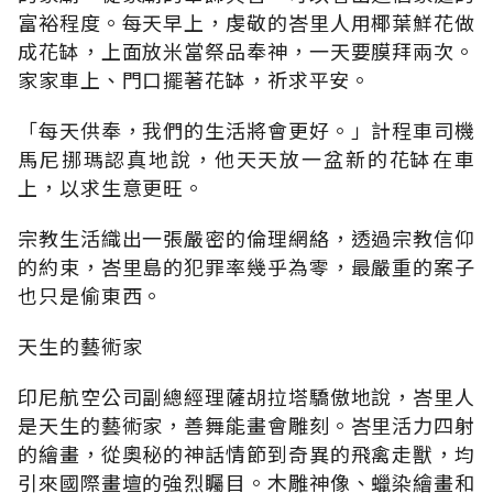
富裕程度。每天早上，虔敬的峇里人用椰葉鮮花做
成花缽，上面放米當祭品奉神，一天要膜拜兩次。
家家車上、門口擺著花缽，祈求平安。
「每天供奉，我們的生活將會更好。」計程車司機
馬尼挪瑪認真地說，他天天放一盆新的花缽在車
上，以求生意更旺。
宗教生活織出一張嚴密的倫理網絡，透過宗教信仰
的約束，峇里島的犯罪率幾乎為零，最嚴重的案子
也只是偷東西。
天生的藝術家
印尼航空公司副總經理薩胡拉塔驕傲地說，峇里人
是天生的藝術家，善舞能畫會雕刻。峇里活力四射
的繪畫，從奧秘的神話情節到奇異的飛禽走獸，均
引來國際畫壇的強烈矚目。木雕神像、蠟染繪畫和