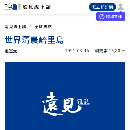
立即訂閱
職場雷達
遠見線上讀
全球焦點
世界清晨峆里島
蕭富元
1991-03-15
瀏覽數
16,800+
加入追蹤
蕭富元