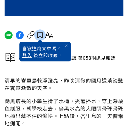
喜歡這篇文章嗎 ?
登入
後立即收藏 !
本文出自 1991 / 4月號雜誌 第058期遠見雜誌
清早的峇里島乾淨澄亮，昨晚清徹的圓月還淡淡懸
在雲霧漸散的天空。
黝黑瘦長的小學生拎了水桶，夾著掃帚，穿上深橘
色制服，朝學校走去，烏黑水亮的大眼睛骨碌骨碌
地透出藏不住的愉快。七點鐘，峇里島的一天慵懶
地攤開。