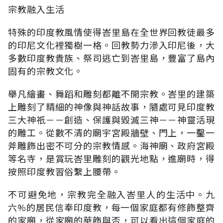
宗教融入生活
特殊的印度教風情使得峇里島在全世界回教徒最多
的印尼文化裡獨樹一格。回教勢力滲入印尼後，大
多數印度教貴族、祭司逃亡到峇里島，豐富了島內
固有的宗教文化。
舉凡繪畫、舞蹈和雕刻都離不開宗教。峇里的建築
上雕刻了精細的神像與神話故事，隨處可見印度教
三大神祇－－創造、保護與毀滅三神－－神靈活現
的雕工。從數不清的廟宇宮殿牆壁、門上，一鑿一
斧雕飾出密不可分的宗教情感。海神廟、政府宮殿
等名寺，是賞玩峇里雕刻的觀光地點，進廟時，得
按照印度教習俗繫上腰帶。
不可避免地，宗教完全融入峇里人的生活中。九
六%的居民信奉印度教，每一個家庭都有修飾整齊
的家廟，從家廟的華飾與否，可以看出這個家庭的