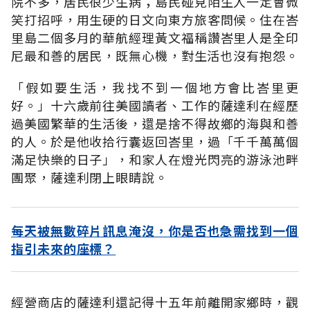
院不多，居民很少生病；島民碰見陌生人一定會微
笑打招呼，用生硬的日文向東方旅客問候。住在峇
里島二個多月的華航經理黃文福稱讚峇里人是全印
尼最和善的居民，既無心機，對生活也沒有抱怨。
「假如要生活，我找不到一個地方會比峇里更
好。」十六歲前往美國讀者、工作的薩達利在經歷
過美國繁華的生活後，還是捨不得故鄉的海與和善
的人。於是他收拾行囊返回峇里，過「千千萬萬個
滿足快樂的日子」，和家人在燈光閃亮的游泳池畔
團聚，薩達利閉上眼睛說。
每天被無數碎片訊息淹沒，你是否也急需找到一個
指引未來的座標？
經營商店的薩達利還記得十五年前離開家鄉時，觀