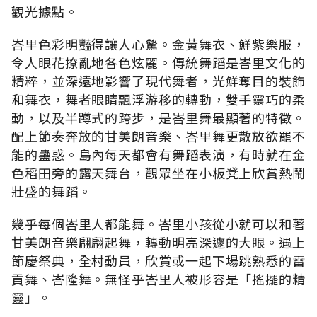
觀光據點。
峇里色彩明豔得讓人心驚。金黃舞衣、鮮紫樂服，
令人眼花撩亂地各色炫麗。傳統舞蹈是峇里文化的
精粹，並深遠地影響了現代舞者，光鮮奪目的裝飾
和舞衣，舞者眼睛飄浮游移的轉動，雙手靈巧的柔
動，以及半蹲式的跨步，是峇里舞最顯著的特徵。
配上節奏奔放的甘美朗音樂、峇里舞更散放欲罷不
能的蠱惑。島內每天都會有舞蹈表演，有時就在金
色稻田旁的露天舞台，觀眾坐在小板凳上欣賞熱鬧
壯盛的舞蹈。
幾乎每個峇里人都能舞。峇里小孩從小就可以和著
甘美朗音樂翩翩起舞，轉動明亮深遽的大眼。遇上
節慶祭典，全村動員，欣賞或一起下場跳熟悉的雷
貢舞、峇隆舞。無怪乎峇里人被形容是「搖擺的精
靈」。