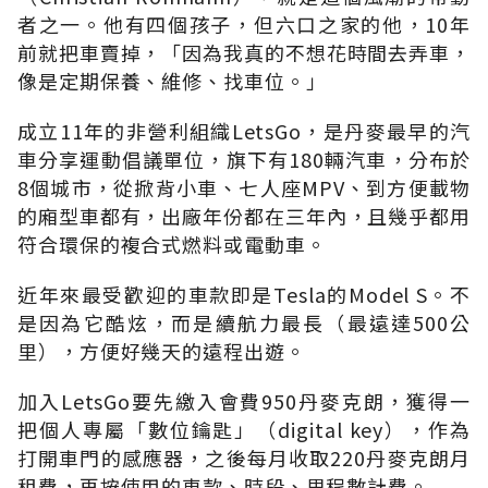
者之一。他有四個孩子，但六口之家的他，10年
前就把車賣掉，「因為我真的不想花時間去弄車，
像是定期保養、維修、找車位。」
成立11年的非營利組織LetsGo，是丹麥最早的汽
車分享運動倡議單位，旗下有180輛汽車，分布於
8個城市，從掀背小車、七人座MPV、到方便載物
的廂型車都有，出廠年份都在三年內，且幾乎都用
符合環保的複合式燃料或電動車。
近年來最受歡迎的車款即是Tesla的Model S。不
是因為它酷炫，而是續航力最長（最遠達500公
里），方便好幾天的遠程出遊。
加入LetsGo要先繳入會費950丹麥克朗，獲得一
把個人專屬「數位鑰匙」（digital key），作為
打開車門的感應器，之後每月收取220丹麥克朗月
租費，再按使用的車款、時段、里程數計費。