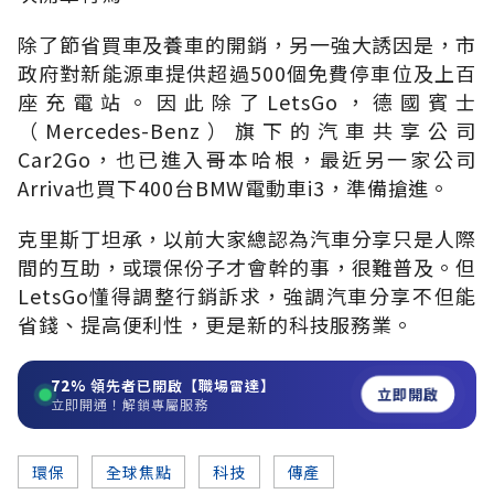
除了節省買車及養車的開銷，另一強大誘因是，市
政府對新能源車提供超過500個免費停車位及上百
座充電站。因此除了LetsGo，德國賓士
（Mercedes-Benz）旗下的汽車共享公司
Car2Go，也已進入哥本哈根，最近另一家公司
Arriva也買下400台BMW電動車i3，準備搶進。
克里斯丁坦承，以前大家總認為汽車分享只是人際
間的互助，或環保份子才會幹的事，很難普及。但
LetsGo懂得調整行銷訴求，強調汽車分享不但能
省錢、提高便利性，更是新的科技服務業。
72%
領先者已開啟【職場雷達】
立即開啟
立即開通！解鎖專屬服務
環保
全球焦點
科技
傳產