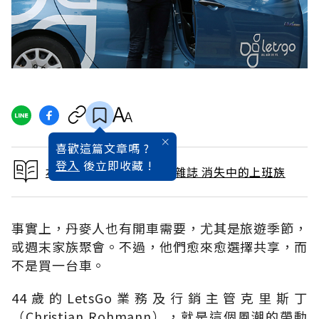
喜歡這篇文章嗎 ?
登入
後立即收藏 !
本文出自 2015 / 10月號雜誌 消失中的上班族
事實上，丹麥人也有開車需要，尤其是旅遊季節，
或週末家族聚會。不過，他們愈來愈選擇共享，而
不是買一台車。
44歲的LetsGo業務及行銷主管克里斯丁
（Christian Rohmann），就是這個風潮的帶動