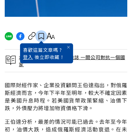
喜歡這篇文章嗎 ?
登入
後立即收藏 !
本文出自 2015 / 6月號雜誌 一間公司對抗一個國
家
國際財經作家、企業投資顧問王伯達指出，對俄羅
斯經濟而言，今年下半年至明年，較大不確定因素
是美國升息時程。若美國貨幣政策緊縮、油價下
跌，外債壓力將增加物資價格下滑。
王伯達分析，最差的情況可能已過去。去年至今年
初，油價大跌，造成俄羅斯經濟活動衰退。在未