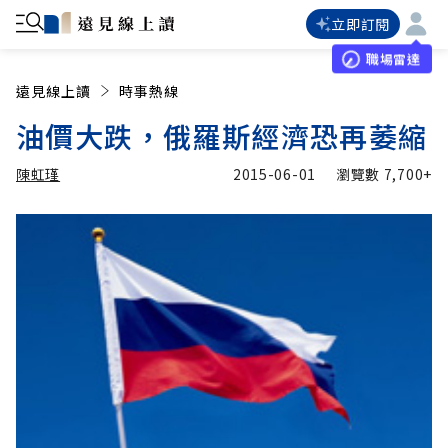
立即訂閱
職場雷達
遠見線上讀
時事熱線
油價大跌，俄羅斯經濟恐再萎縮
陳虹瑾
2015-06-01
瀏覽數
7,700+
加入追蹤
陳虹瑾