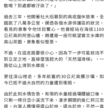
敢喝？到處都被汙染了。」
過去三年，他開著社大招募到的高底盤休旅車，全
國跑了八萬多公里，摸透各個水源保護區的狀況，
看見的景象令他怵目驚心。他曾經站在海拔1100
公尺高的阿里山邊，周遭是一座可眺望曾文水庫的
高山茶園，景象看似愜意。
不過，在這走路要很小心，因為下一步可能就找不
到立足之地，直接墜落超大的「天然溜滑梯」，一
路從山上滑到水庫底。
更往深山裡走，多年前蓋的30公尺高攔沙壩，如
今已抵不過大自然的力量遭到衝毀。
由於此刻水情告急，有限的水量經過壩體破口後，
只剩一條分岔小溪流下來，漫步期間的吳仁邦沉思
道，台灣人應懂得還山於林、還水於地，不然一直