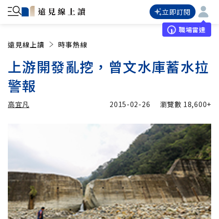
立即訂閱
職場雷達
遠見線上讀
時事熱線
上游開發亂挖，曾文水庫蓄水拉
警報
高宜凡
2015-02-26
瀏覽數
18,600+
加入追蹤
高宜凡