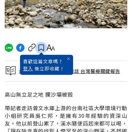
喜歡這篇文章嗎 ?
登入
後立即收藏 !
本文出自 2015 / 3月號雜誌 台灣醫療關鍵報告
高山無立足之地 攔沙壩被毀
帶記者走訪曾文水庫上游的台南社區大學環境行動
小組研究員吳仁邦，是擁有30年經驗的資深山
友。他以前登山累了，溪水隨便舀起來都可以喝，
「現在除非真的找到人煙罕至的深山野溪，不然哪