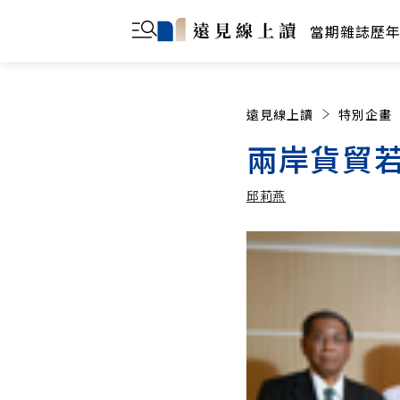
當期雜誌
歷
遠見線上讀
特別企畫
兩岸貨貿
邱莉燕
邱莉燕