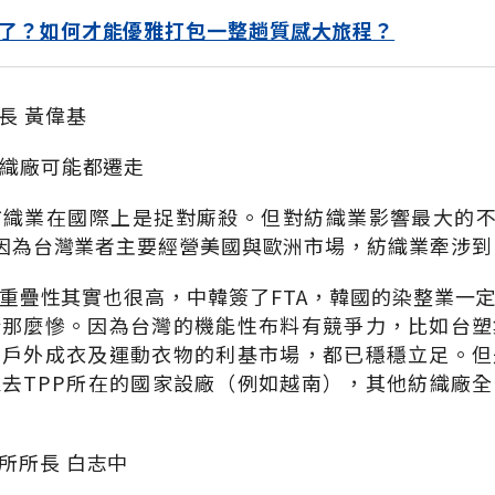
了？如何才能優雅打包一整趟質感大旅程？
長 黃偉基
紡織廠可能都遷走
織業在國際上是捉對廝殺。但對紡織業影響最大的不
P，因為台灣業者主要經營美國與歐洲市場，紡織業牽涉到
重疊性其實也很高，中韓簽了FTA，韓國的染整業一
於那麼慘。因為台灣的機能性布料有競爭力，比如台塑
在戶外成衣及運動衣物的利基市場，都已穩穩立足。但
去TPP所在的國家設廠（例如越南），其他紡織廠
所所長 白志中