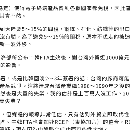
技協定）使得電子終端產品賣到各個國家都免稅，因此普
其實不然。
到大陸要5～15％的關稅，鋼鐵、石化、紡織等的出
沒有腿，為了避免5～15％的關稅，原本不想走的被
新一波外移。
濟部所公布中韓FTA生效後，對台灣外貿近1000億
年的影響。
署，或是比韓國晚2～3年簽署的話，台灣的廠商可
產品競爭。這將造成台灣產業繼1986～1990年之後
然後是大量的失業，我的估計是上百萬人沒工作。20
萬失業？
況，但媒體的報導非常低估，只有估到外貿立即取代性
。中韓FTA也會加速RCEP（東協加六）的整合，RC
質疑，現在因為中韓整合成功而可能性大增。