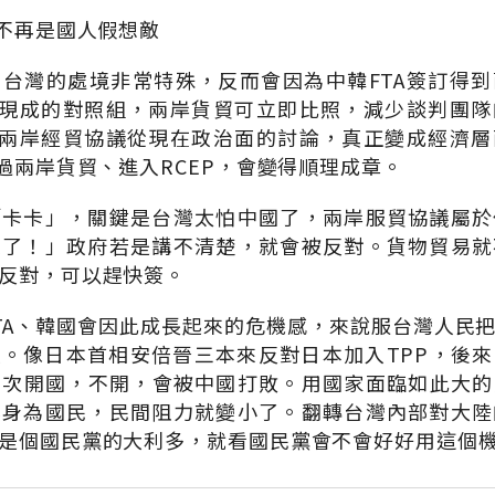
陸不再是國人假想敵
台灣的處境非常特殊，反而會因為中韓FTA簽訂得
灣現成的對照組，兩岸貨貿可立即比照，減少談判團
讓兩岸經貿協議從現在政治面的討論，真正變成經濟
通過兩岸貨貿、進入RCEP，會變得順理成章。
「卡卡」，關鍵是台灣太怕中國了，兩岸服貿協議屬於
來了！」政府若是講不清楚，就會被反對。貨物貿易就
反對，可以趕快簽。
TA、韓國會因此成長起來的危機感，來說服台灣人民
。像日本首相安倍晉三本來反對日本加入TPP，後
二次開國，不開，會被中國打敗。用國家面臨如此大
化身為國民，民間阻力就變小了。翻轉台灣內部對大陸
是個國民黨的大利多，就看國民黨會不會好好用這個