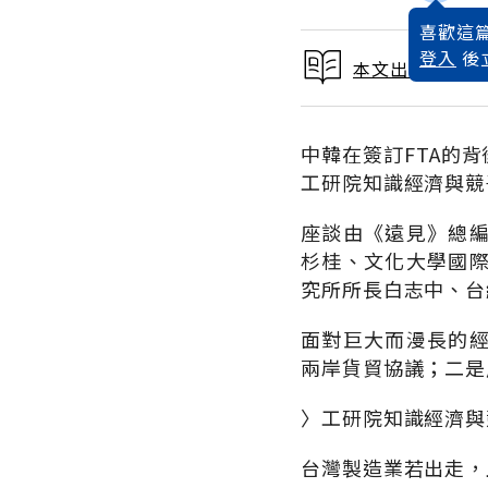
喜歡這篇
登入
後
本文出自 2014
中韓在簽訂FTA的
工研院知識經濟與競
座談由《遠見》總
杉桂、文化大學國
究所所長白志中、台
面對巨大而漫長的
兩岸貨貿協議；二是
〉工研院知識經濟與
台灣製造業若出走，