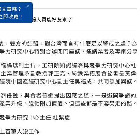
文章嗎 ?
立即收藏 !
 / 9月號雜誌 機器人萬能好友來了
背後，雙方的結盟，對台灣而言有什麼足以警戒之處？
爭力研究中心特別合辦閉門座談，邀請業者及專家分
編輯楊瑪利主持，工研院知識經濟與競爭力研究中心杜
際企業管理系副教授郭正亮、紡織業拓展會祕書長黃偉
經院中國產經研究中心副主任吳福成，共同參加與談
經濟侵蝕，與會者普遍提出因應之道，一是避開爭議的
產業升級，強化附加價值。但這些都是不容易走的路
競爭力研究中心主任 杜紫宸
上百萬人沒工作