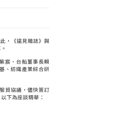
為此，《遠見雜誌》與
享。
紫宸、台船董事長賴
基、紡織產業綜合研
。
服貿協議，儘快簽訂
。以下為座談精華：