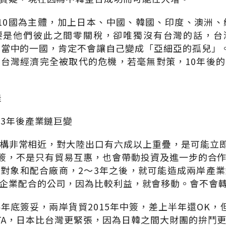
協10國為主體，加上日本、中國、韓國、印度、澳洲、
要是他們彼此之間零關稅，卻唯獨沒有台灣的話，台
國當中的一國，肯定不會讓自己變成「亞細亞的孤兒」。
是台灣經濟完全被取代的危機，若毫無對策，10年後
桂
~3年後產業鏈巨變
構非常相近，對大陸出口有六成以上重疊，是可能立即
一簽，不是只有貿易互惠，也會帶動投資及進一步的合
對象和配合廠商，2～3年之後，就可能造成兩岸產
企業配合的公司，因為比較利益，就會移動。會不會
14年底簽妥，兩岸貨貿2015年中簽，差上半年還OK
TA，日本比台灣更緊張，因為日韓之間大財團的拚鬥