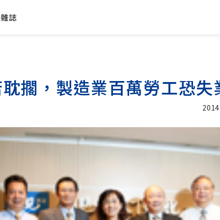
年雜誌
若耽擱，製造業百萬勞工恐失
2014
加入追蹤