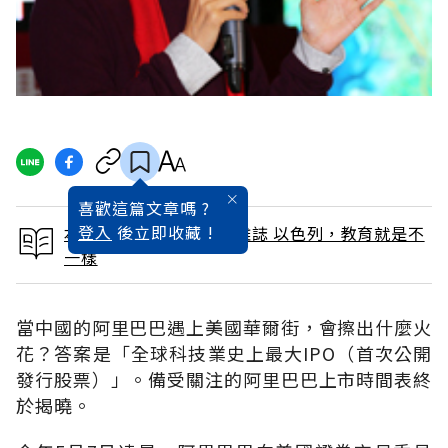
喜歡這篇文章嗎 ?
登入
後立即收藏 !
本文出自 2014 / 6月號雜誌 以色列，教育就是不
一樣
當中國的阿里巴巴遇上美國華爾街，會擦出什麼火
花？答案是「全球科技業史上最大IPO（首次公開
發行股票）」。備受關注的阿里巴巴上市時間表終
於揭曉。