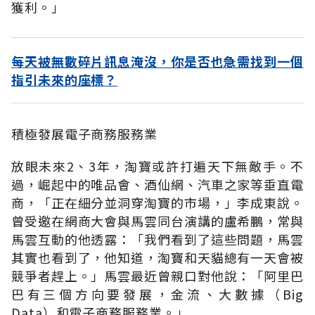
獲利。」
每天被無數碎片訊息淹沒，你是否也急需找到一個
指引未來的座標？
積極發展電子商務服務業
放眼未來2、3年，淘寶或許打遍天下無敵手。不
過，崛起中的唯品會、酒仙網、汽車之家等垂直電
商，「正在細分並洞穿淘寶的市場，」李成東說。
曾受邀在網商大會與馬雲同台演講的盧希鵬，常與
馬雲互動的他透露：「我們看到了這些問題，馬雲
其實也看到了，他知道，淘寶和天貓總有一天會被
競爭者趕上。」馬雲最近曾親口對他說：「阿里巴
巴有三個方向要發展，金流、大數據（Big
Data）和電子商務服務業。」