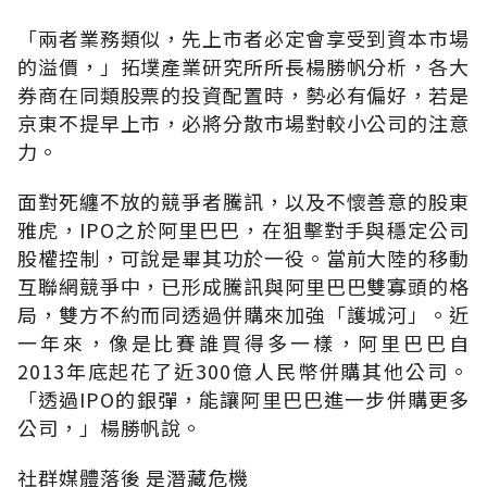
「兩者業務類似，先上市者必定會享受到資本市場
的溢價，」拓墣產業研究所所長楊勝帆分析，各大
券商在同類股票的投資配置時，勢必有偏好，若是
京東不提早上市，必將分散市場對較小公司的注意
力。
面對死纏不放的競爭者騰訊，以及不懷善意的股東
雅虎，IPO之於阿里巴巴，在狙擊對手與穩定公司
股權控制，可說是畢其功於一役。當前大陸的移動
互聯網競爭中，已形成騰訊與阿里巴巴雙寡頭的格
局，雙方不約而同透過併購來加強「護城河」。近
一年來，像是比賽誰買得多一樣，阿里巴巴自
2013年底起花了近300億人民幣併購其他公司。
「透過IPO的銀彈，能讓阿里巴巴進一步併購更多
公司，」楊勝帆說。
社群媒體落後 是潛藏危機