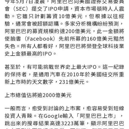
今年5月7日凌晨，阿里巴巴向美國證券交易委員
會（SEC）提交了IPO申請，資本市場頓時人人震
動。它雖只計劃籌資10億美元，但根據以往經
驗，通常會被超額認購。多家分析機構紛紛預測，
阿里巴巴的募資規模約達200億美元，此一金額將
使臉書（Facebook）先前所募的160億美元黯然
失色。所有人都看好，阿里巴巴將榮登全球科技業
史上金額最高的IPO。
甚至於，有可能挑戰世界史上最大IPO。這一紀錄
的保持者，是通用汽車在2010年於美國紐交所重
新上市時的天文數字，231億美元。
上市總值估將逾2000億美元
一般而言，愈受到討論的上市案，愈容易受到短線
投資人青睞。在Google輸入「阿里巴巴上市」，
跳出來的搜尋結果高達3223萬筆，顯示阿里巴巴