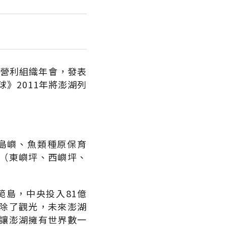
非營利組織年會，發表
》2011年將澎湖列
島嶼、魚類種原保育
（東嶼坪、西嶼坪、
範島，中央投入81億
除了觀光，未來澎湖
讓澎湖擁有世界數一