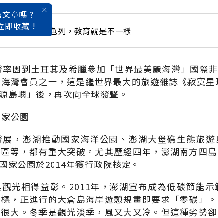
文章嗎 ?
立即收藏 !
 / 6月號雜誌 以色列，教育就是不一樣
乾發率團到土耳其及希臘參加「世界最美麗海灣」國際
個海灣會員之一，這是繼世界最大的旅遊雜誌《寂寞星球
源島嶼」後，再次向全球發聲。
國家公園
發展，澎湖推動國家海洋公園、澎湖大堡礁生態旅遊
留區等，都有重大突破。尤其歷經四年，澎湖南方四島
國家公園於2014年獲行政院核定。
觀光相得益彰。2011年，澎湖宣布成為低碳節能示
目標，正進行的大倉島海岸遊憩規畫即要求「零碳」。
也很大。冬季是觀光淡季，風又大又冷。但這種劣勢卻