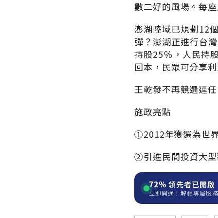
數二好的風場。每座
澎湖陸域已規劃12
彈？澎湖正進行台灣
持股25％，人民持
回本，民眾可分享利
王乾發不再競選連任
施政亮點
①2012年獲選為
②引進民間投資大型
72%
領先者已開啟
立即開通！解鎖專屬服