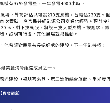
風機有97％發電量，一年發電4000小時。
個風場，外商評估共可設270支風機，台電估230支。
首次實驗：產官民共組能源公司商業化經營。預計今
股30％，剩下技術股，將設三支大型風機。按經驗，
潤，證明可行後，其他風場就易推動。
，他希望對民眾有長遠好處的建設，下一任能接棒！
世界最美麗海灣組織成員之一。
觀光建設（福朋喜來登、第三漁港綜合旅館、重光度
【職場雷達】
務