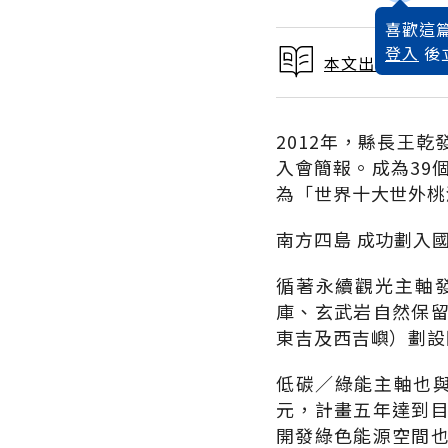
喜歡這篇
登入
後
本文出自 2014
2012年，縣長王
入會簡報。成為39
為「世界十大世外桃
南方四島 成功劃入
循著永續觀光主軸
庫、玄武岩自然保
東吉及西吉嶼）劃設
低碳／綠能主軸也與
元，計畫五年達到
開發綠色能源空間