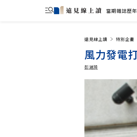
當期雜誌
歷
遠見線上讀
特別企畫
風力發電
彭漣漪
彭漣漪