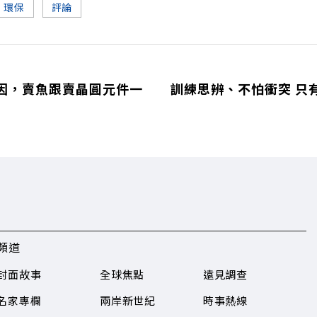
環保
評論
因，賣魚跟賣晶圓元件一
訓練思辨、不怕衝突 只
頻道
封面故事
全球焦點
遠見調查
名家專欄
兩岸新世紀
時事熱線