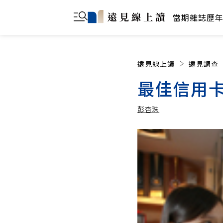
當期雜誌
歷
遠見線上讀
遠見調查
最佳信用
彭杏珠
彭杏珠