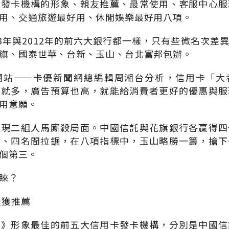
有發卡機構的形象、親友推薦、最常使用、客服中心服
用、交通旅遊最好用、休閒娛樂最好用八項。
13年與2012年的前六大銀行都一樣，只有些微名次差
旗、國泰世華、台新、玉山、台北富邦包辦。
網站——卡優新聞網總編輯周湘台分析，信用卡「大
源就多，廣告預算也高，就能給消費者更好的優惠與服
用意願。
呈現二組人馬廝殺局面。中國信託與花旗銀行各贏得四
三、四名間拉鋸，在八項指標中，玉山略勝一籌，搶下
個第三。
睞？
最獲推薦
誌》形象最佳的前五大信用卡發卡機構，分別是中國信