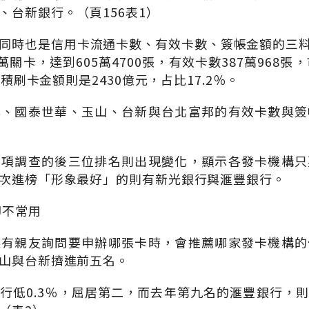
、台新銀行。（頁156表1）
同時也是信用卡流通卡數、有效卡數、簽帳金額的三料冠
萬關卡，達到605萬4700張，有效卡數387萬968張
累積刷卡金額則是2430億元，占比17.2％。
旗、國泰世華、玉山、台新與台北富邦的有效卡數與簽
兩項調查的後三位排名則出現變化，顯示各發卡機構只
次進榜「形象最好」的則有新光銀行與滙豐銀行。
卻不常用
果有親友詢問要申辦哪張卡時，會推薦哪家發卡機構的
山與台新擠進前五名。
行低0.3％，屈居第二，而去年第九名的滙豐銀行，