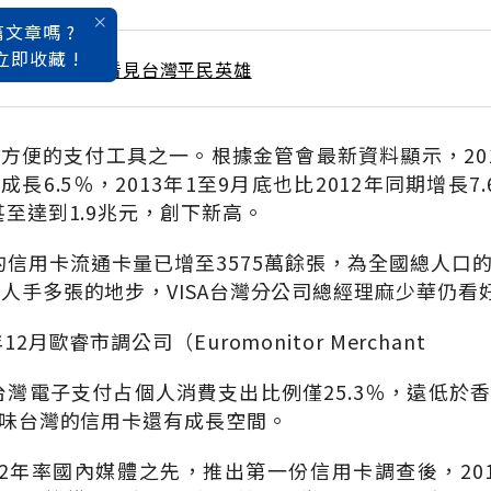
文章嗎 ?
立即收藏 !
 / 12月號雜誌 看見台灣平民英雄
方便的支付工具之一。根據金管會最新資料顯示，20
成長6.5％，2013年1至9月底也比2012年同期增長
甚至達到1.9兆元，創下新高。
月的信用卡流通卡量已增至3575萬餘張，為全國總人口的
眾人手多張的地步，VISA台灣分公司總經理麻少華仍看
2月歐睿市調公司（Euromonitor Merchant
，台灣電子支付占個人消費支出比例僅25.3％，遠低於香
，意味台灣的信用卡還有成長空間。
12年率國內媒體之先，推出第一份信用卡調查後，20