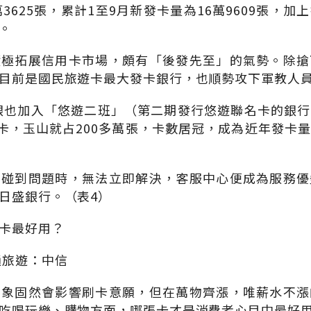
3625張，累計1至9月新發卡量為16萬9609張，
。
積極拓展信用卡市場，頗有「後發先至」的氣勢。除搶
目前是國民旅遊卡最大發卡銀行，也順勢攻下軍教人
山銀也加入「悠遊二班」（第二期發行悠遊聯名卡的銀
名卡，玉山就占200多萬張，卡數居冠，成為近年發卡
怕碰到問題時，無法立即解決，客服中心便成為服務優
日盛銀行。（表4）
卡最好用？
通旅遊：中信
形象固然會影響刷卡意願，但在萬物齊漲，唯薪水不漲
吃喝玩樂、購物方面，哪張卡才是消費者心目中最好