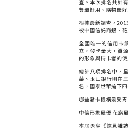
查。本次排名共計
費最好用、購物最好
根據最新調查，20
被中國信託商銀、花
全國唯一的信用卡
立，發卡量大，資
的形象與持卡者的使
總計八項排名中，
華、玉山銀行則在
名，國泰世華搶下四
哪些發卡機構最受青
中信形象最優 花旗
本屆勇奪《遠見雜