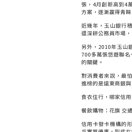
張，4月創新高到4萬
方案，逐漸贏得青睞
近幾年，玉山銀行
還深耕公務員市場，
另外，2010年玉
700多萬張悠遊聯
的關鍵。
對消費者來說，最
進榜的是遠東商銀與
食衣住行，哪家信用
餐飲購物：花旗 交
信用卡發卡機構的
乎實質優惠。到底在