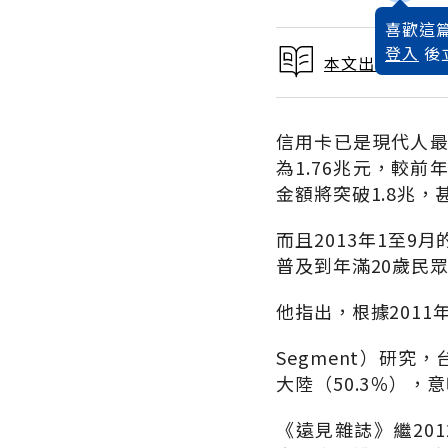
喜歡這篇
登入
後
本文出自 2013
信用卡已是現代人最
為1.76兆元，較前年
金額將突破1.8兆，
而且2013年1至9
普及到年滿20歲民
他指出，根據2011年1
Segment）研究
大陸（50.3％）
《遠見雜誌》繼20