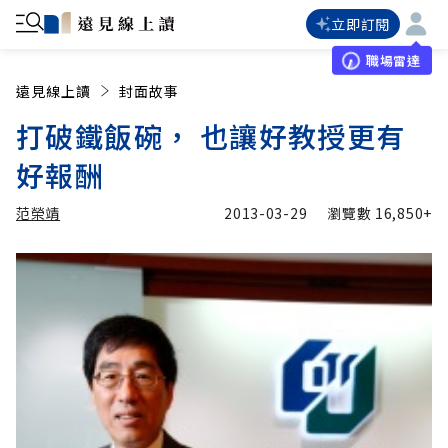
立即訂閱
職場雷達
遠見線上讀
封面故事
打破鐵飯碗， 也讓好教授更有
好報酬
范榮靖
2013-03-29
瀏覽數
16,850+
加入追蹤
范榮靖