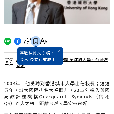
喜歡這篇文章嗎 ?
登入
後立即收藏 !
本文出自 2013 / 4月號雜誌 全球飆大學，台灣怎
麼追
2008年，他受聘到香港城巿大學出任校長；短短
五年，城大國際排名大幅躍升，2012年進入英國
高教評鑑機構Quacquarelli Symonds（簡稱
QS）百大之列，距離台灣大學愈來愈近。