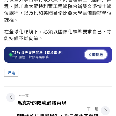
程、與加拿大蒙特利爾工程學院合辦雙文憑博士學
位課程，以及也和美國哥倫比亞大學籌備聯辦學位
課程。
在全球化環境下，必須以國際化標準要求自己，才
能持續不斷向前。
72%
領先者已開啟【職場雷達】
立即開啟
立即開通！解鎖專屬服務
評論
上一篇
馬克斯的陰魂必將再現
下一篇
把職棒的牛隊變犀牛，拚三年內不虧錢