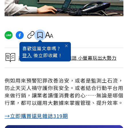
喜歡這篇文章嗎 ?
登入
後立即收藏 !
本文出自 2013 / 1月號雜誌 小螢幕玩出大勢力
例如用來預警犯罪改善治安，或者是監測土石流，
防止天災人禍守護你我安全。或者結合行動平台用
來做行銷，讓業者讀懂消費者的心……無論是哪個
行業，都可以運用大數據來掌握管理、提升效率。
→立即購買遠見雜誌319期