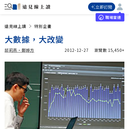
立即訂閱
職場雷達
遠見線上讀
特別企畫
大數據，大改變
邱莉燕‧鄭婷方
2012-12-27
瀏覽數
15,450+
加入追蹤
邱莉燕‧鄭婷方