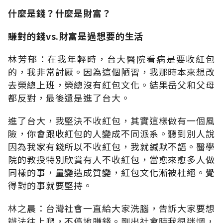
什麼是錢？什麼是財富？
賺對的錢vs.財富是過想要的生活
林芳郁：在我年輕時，台大醫院看病是要收紅包
的，我非常討厭。因為這個陋習，我那時本來想改
去榮總上班，榮總沒有紅包文化。結果岳父和父母
都反對，最後還是進了台大。
進了台大，我堅決不收紅包，其實這樣做有一個風
險，你會跟收紅包的人變成不同派系。聽到別人說
因為我家有錢所以不收紅包，我就緘默不語。醫學
院的教授特別欣賞有人不收紅包，當愈來愈多人做
同樣的事，量變造成質變，紅包文化漸被杜絕。覺
得對的事就要堅持。
林之晨：台灣社會一直給大家洗腦，告訴大家要想
辦法往上爬，不停地賺錢。剛出社會時我很迷惘，