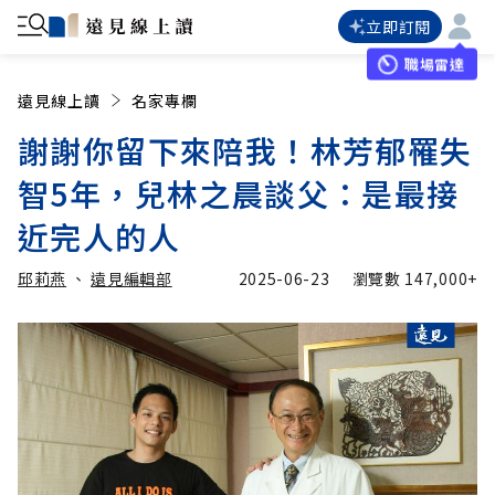
立即訂閱
職場雷達
遠見線上讀
名家專欄
謝謝你留下來陪我！林芳郁罹失
智5年，兒林之晨談父：是最接
近完人的人
邱莉燕
、
遠見編輯部
2025-06-23
瀏覽數
147,000+
加入追蹤
加入追蹤
邱莉燕
遠見編輯部