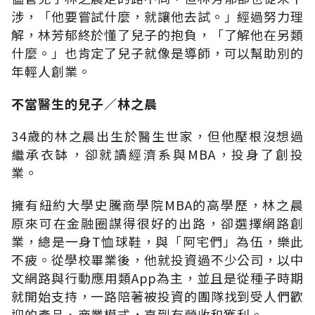
涉，「他要嘗試什麼，就讓他去試。」經過努力理
解，林芳郁終於懂了兒子的抱負，「了解他在另類
什麼。」也肯定了兒子就像是導師，可以幫助別的
年輕人創業。
不當醫生的兒子∕林之晨
34歲的林之晨出生於醫生世家，但他壓根沒想過
繼承衣缽，卻就讀經濟系與MBA，投身了創投
業。
擁有紐約大學史騰商學院MBA的高學歷，林之晨
原來可在金融圈謀得很好的出路，卻選擇網路創
業，總是一身T恤球鞋，與「阿宅們」為伍，樂此
不疲。從學校畢業後，他就投資過不少公司，以中
文網路與行動應用類App為主，並且是從種子時期
就開始支持，一路陪著被投資的團隊找到受人們歡
迎的產品、商業模式，直到有營收和獲利。