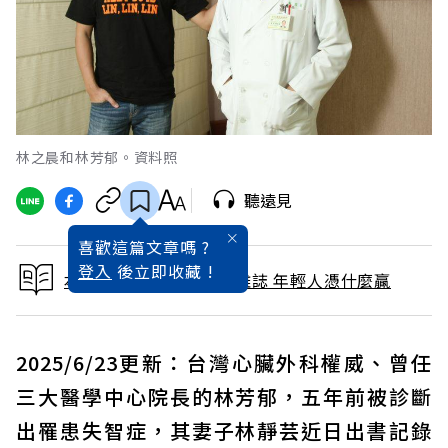
林之晨和林芳郁。資料照
聽遠見
喜歡這篇文章嗎 ?
登入
後立即收藏 !
本文出自 2012 / 8月號雜誌 年輕人憑什麼贏
2025/6/23更新：台灣心臟外科權威、曾任
三大醫學中心院長的林芳郁，五年前被診斷
出罹患失智症，其妻子林靜芸近日出書記錄