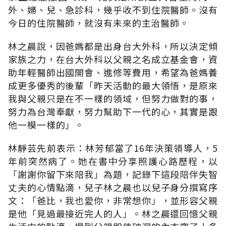
外、婦、兒、急診科，幾乎收不到住院醫師。沒有
今日的住院醫師，就沒有未來的主治醫師。
林之晨說，因爸媽都是出身台大外科，所以決定傾
家族之力，在台大外科以父親之名成立基金會，資
助年輕醫師出國開會、進修等費用，希望為爸媽養
成更多優秀的後輩「昨天活動的最大領悟，是原來
我與父親只是在不一樣的領域，但努力做對的事，
努力為台灣奉獻，努力幫助下一代的心，其實是跟
他一模一樣的」。
林靜芸先前表示：林芳郁當了16年決策領導人，5
年前突然病了。她在書中分享照護心路歷程，以
「謝謝你留下來陪我」為題，記錄下這段陪伴失智
丈夫的心情點滴，兒子林之晨也以兒子身分撰寫序
文：「爸比，我也愛你，非常想你」，並形容父親
是他「見過最接近完人的人」。林之晨還回憶父親