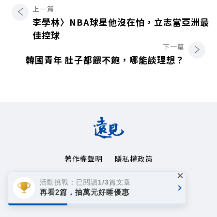
上一篇
李學林〉NBA球星他沒在怕，立志當亞洲最
佳控球
下一篇
韓國青年 肚子都餵不飽，哪能談理想？
著作權聲明
隱私權政策
×
Copyright© 1999~2026
活動挑戰：已閱讀1/3篇文章
遠見天下文化事業群. All rights reserved.
再看2篇，抽萬元好睡優惠