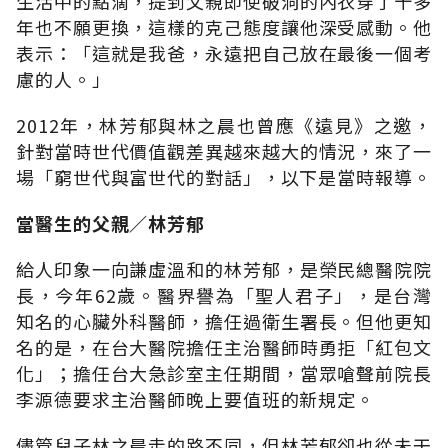
生活中的點滴，提到父親即使破洞的內衣穿了十多
年也不願更換，這樣的克己態度讓他深受感動。他
表示：「這就是我爸，永遠把自己放在最後一個考
慮的人。」
2012年，林芳郁與林之晨也曾應《遠見》之邀，
針對當時世代價值觀差異越來越大的情況，來了一
場「窮世代與富世代的對話」，以下是當時報導。
當醫生的父親∕林芳郁
給人印象一向謙虛溫和的林芳郁，是榮民總醫院院
長，今年62歲。醫界譽為「聖人君子」，是台灣
知名的心臟外科醫師，擔任過衛生署長。但他更知
名的是，在台大醫院擔任主治醫師時勇拒「紅包文
化」；擔任台大急診室主任期間，當眾嗆聲前院長
李源德要求主治醫師晚上要值班的新規定。
儘管兒子林之晨走的路不同，但林芳郁卻也從未干