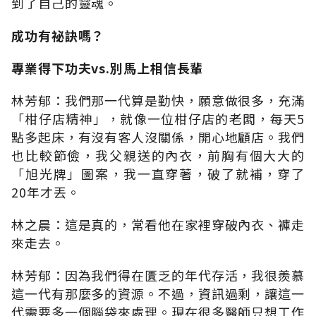
到了自己的靈魂。
成功有祕訣嗎？
專業得下功夫vs.別馬上相信長輩
林芳郁：我們那一代算是勤快，願意做很多，充滿
「柑仔店精神」，就像一位柑仔店的老闆，每天5
點多起床，有沒有客人沒關係，開心地顧店。我們
也比較節儉，我父親送的內衣，前胸有個大大的
「旭光牌」圖案，我一直穿著，破了就補，穿了
20年才丟。
林之晨：這是真的，常看他在家裡穿破內衣、褲走
來走去。
林芳郁：因為我們得在匱乏的年代存活，我很羨慕
這一代有那麼多的資源。不過，資訊過剩，讓這一
代需要多一個腦袋來處理。現在很多醫師只想工作