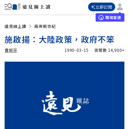
立即訂閱
職場雷達
遠見線上讀
兩岸新世紀
施啟揚：大陸政策，政府不笨
曹郁芬
1990-03-15
瀏覽數
14,900+
加入追蹤
曹郁芬