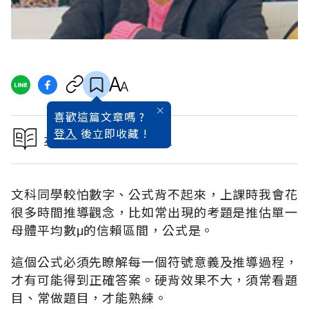
喜歡這篇文章嗎 ?
登入
後立即收藏 !
本文出自公職必中關鍵術
文科同學較怕數字、公式背不起來，上課時我會花
很多時間推導觀念，比如常出現的考題是推估單一
母體平均數μ的信賴區間，公式是。
這個公式必須先瞭解每一個符號意義及推導過程，
才有可能得到正確答案。硬背效果不大，須常看題
目、常做題目，才能熟練。