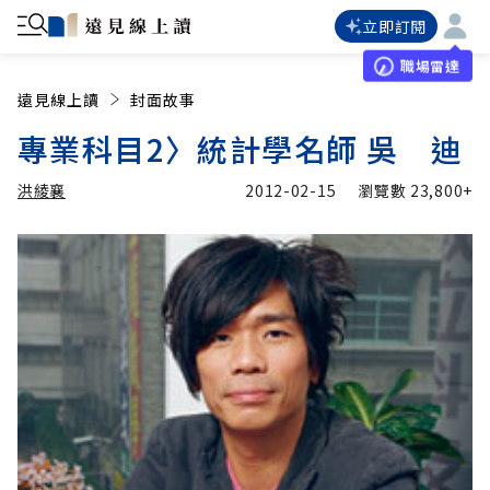
立即訂閱
職場雷達
遠見線上讀
封面故事
專業科目2〉統計學名師 吳 迪
洪綾襄
2012-02-15
瀏覽數
23,800+
加入追蹤
洪綾襄