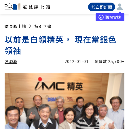
立即訂閱
職場雷達
遠見線上讀
特別企畫
以前是白領精英， 現在當銀色
領袖
彭漣漪
2012-01-01
瀏覽數
25,700+
加入追蹤
彭漣漪