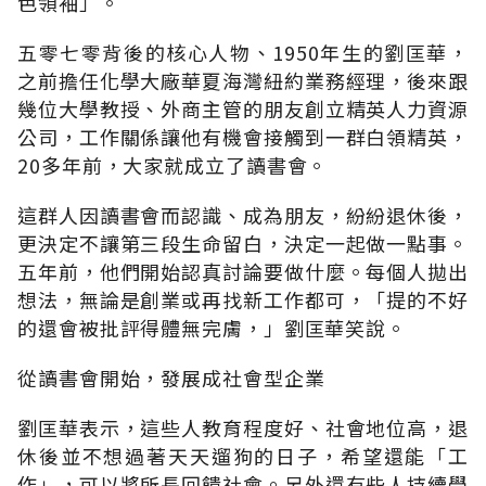
色領袖」。
五零七零背後的核心人物、1950年生的劉匡華，
之前擔任化學大廠華夏海灣紐約業務經理，後來跟
幾位大學教授、外商主管的朋友創立精英人力資源
公司，工作關係讓他有機會接觸到一群白領精英，
20多年前，大家就成立了讀書會。
這群人因讀書會而認識、成為朋友，紛紛退休後，
更決定不讓第三段生命留白，決定一起做一點事。
五年前，他們開始認真討論要做什麼。每個人拋出
想法，無論是創業或再找新工作都可，「提的不好
的還會被批評得體無完膚，」劉匡華笑說。
從讀書會開始，發展成社會型企業
劉匡華表示，這些人教育程度好、社會地位高，退
休後並不想過著天天遛狗的日子，希望還能「工
作」，可以將所長回饋社會。另外還有些人持續學