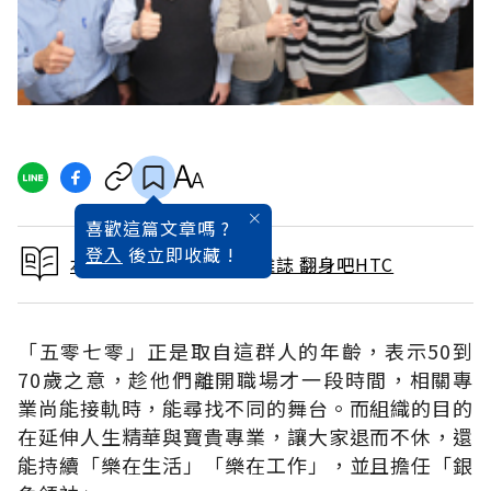
喜歡這篇文章嗎 ?
登入
後立即收藏 !
本文出自 2012 / 1月號雜誌 翻身吧HTC
「五零七零」正是取自這群人的年齡，表示50到
70歲之意，趁他們離開職場才一段時間，相關專
業尚能接軌時，能尋找不同的舞台。而組織的目的
在延伸人生精華與寶貴專業，讓大家退而不休，還
能持續「樂在生活」「樂在工作」，並且擔任「銀