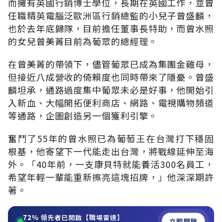
而擁有英國行銷博士學位，長期在英國工作，並曾
任職精英電腦泛歐洲區行銷總監的小兒子曾盛麟，
也於去年底歸隊，目前擔任董事長特助，而曾水照
的女兒曾美菁目前為葡眾的總經理。
在曾美菁的帶領下，儘管葡眾已成為集團金雞母，
但接近八成營收的倚賴度也同時帶來了隱憂。曾盛
麟坦承，通路過度集中葡眾未必是好事，他開始引
入新血、大幅開拓便利商店、網路、電視購物頻道
等通路，企圖創造另一個獲利引擎。
奮鬥了55年的曾水照已為葡萄王在台灣打下穩固
根基，他寄望下一代能走出台灣，將戰線延伸至海
外。「40年前，一支康貝特就能養活300名員工，
希望年輕一輩能重新擦亮這塊招牌，」他深深期許
著。
72%
領先者已開啟【職場雷達】
立即開啟