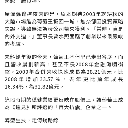
超越了康貝特。」
屋漏偏逢連夜雨的是，原本期待2003年就耕耘的
大陸市場能為葡萄王扳回一城，無奈卻因投資策略
失誤，導致無法為母公司帶來獲利。「當時，真是
內外交迫，」董事長曾水照面臨了創業以來最嚴峻
的考驗。
未料幾年後的今天，葡萄王不但早已走出谷底，而
且營收屢創新高，甚至不畏2008年金融海嘯衝
擊，2009年合併營收快速成長為28.21億元，比
2008年增加33.57％，去年更比前年成長
16.34％，為32.82億元。
這段時期的穩健業績更反映在股價上，讓葡萄王成
為《遠見》所評選的「百大抗震」企業之一。
轉型生技，走傳銷路線