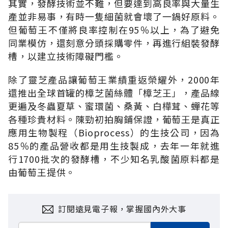
其實，發酵技術並不難，但要達到高良率與大量生
產並非易事，有時一隻細菌就會壞了一鍋好原料。
但葡萄王不僅將良率控制在95％以上，為了避免
同業模仿，還刻意分頭採購零件，再進行組裝發酵
槽，以建立技術障礙門檻。
除了靈芝產品讓葡萄王業績重返榮耀外，2000年
還推出全球首罐的樟芝菌絲體「樟芝王」，產品線
更遍及冬蟲夏草、蜜環菌、桑黃、白樺茸、蟬花等
各種珍貴材料。陳勁初拍胸鋪保證，葡萄王是真正
應用生物製程（Bioprocess）的生技公司，因為
85％的產品營收都是用生技製成，去年一年就進
行1700批次的發酵槽，不少知名乳酸菌原料都是
由葡萄王提供。
訂閱遠見電子報，掌握國內外大事