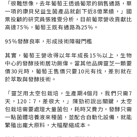
「很難想像，去年葡萄王透過葡眾的銷售通路，單
一項的康貝兒益生菌產品就創下近8億業績，」國
票投顧的研究員張雅雯分析，目前葡眾營收貢獻比
高達75％，葡萄王既有通路為25％。
95％發酵良率，形成技術障礙門檻
其實，葡萄王營收得以年年成長15％以上，生物
中心的發酵技術居功厥偉。當其他品牌靈芝一顆要
價30元時，葡萄王售價只要10元有找，差別就在
於萃取與發酵技術。
「靈芝用太空包栽培，生產期4個月，我們只需7
天，120：7，差很大，」陳勁初說出關鍵，太空
包栽培需要處理大量菌包，耗時又費力，發酵只需
一點菌體培養液來種菌，並配合自動化設備，就能
繁殖出龐大原料，大幅壓縮成本。