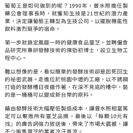
葡萄王是如何做到的呢？1990年，曾水照擔任製
藥公會理事長時，就獲知生技是21世紀的潛力產
業，決定讓葡萄王轉型為生技公司，以擺脫機能性
飲料激烈競爭的宿命。
第一步就鎖定風靡一時的健康食品靈芝，並聘僱食
品研究所專研發酵技術的陳勁初博士，設立生物工
程中心。
難以想像的是，看似簡單的發酵技術卻是起死回生
的祕密武器。走進位於桃園中壢的工廠，以不銹鋼
打造的發酵槽日夜運作著，在深不見底的槽中，裝
的是一桶桶可以變成新台幣的原料。
藉由發酵技術大幅壓低製造成本，讓曾水照相當篤
定可以擊敗所有靈芝品牌，最後以「每顆10元有
找」的廣告詞強力放送後，帶來了市場大震撼，讓
不少販售靈芝的業者冷汗直流。