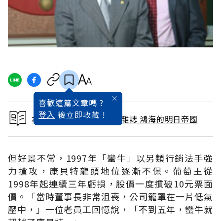
喜歡這篇文章嗎 ?
登入
後立即收藏 !
本文出自 2011 / 12月號雜誌 鴻海的明日帝國
但好景不常，1997年「蠻牛」以另類行銷法手強
力搶攻，康貝特龍頭地位逐漸不保。葡萄王從
1998年起連續三年虧損，股價一度摜破10元票面
價。「當時董事長非常沮喪，公司籠罩在一片低氣
壓中，」一位老員工回憶說，「不到五年，蠻牛就