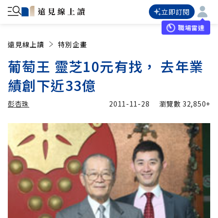
立即訂閱
職場雷達
遠見線上讀
特別企畫
葡萄王 靈芝10元有找， 去年業
績創下近33億
彭杏珠
2011-11-28
瀏覽數
32,850+
加入追蹤
彭杏珠