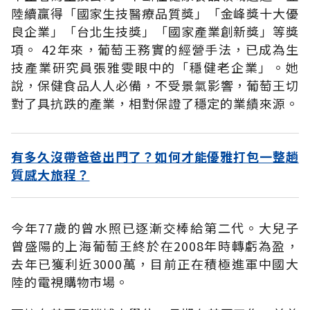
陸續贏得「國家生技醫療品質獎」「金峰獎十大優
良企業」「台北生技獎」「國家產業創新獎」等獎
項。 42年來，葡萄王務實的經營手法，已成為生
技產業研究員張雅雯眼中的「穩健老企業」。她
說，保健食品人人必備，不受景氣影響，葡萄王切
對了具抗跌的產業，相對保證了穩定的業績來源。
有多久沒帶爸爸出門了？如何才能優雅打包一整趟
質感大旅程？
今年77歲的曾水照已逐漸交棒給第二代。大兒子
曾盛陽的上海葡萄王終於在2008年時轉虧為盈，
去年已獲利近3000萬，目前正在積極進軍中國大
陸的電視購物市場。