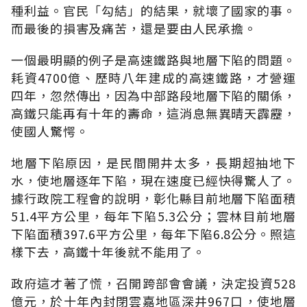
種利益。官民「勾結」的結果，就壞了國家的事。
而最後的損害及痛苦，還是要由人民承擔。
一個最明顯的例子是高速鐵路與地層下陷的問題。
耗資4700億、歷時八年建成的高速鐵路，才營運
四年，忽然傳出，因為中部路段地層下陷的關係，
高鐵只能再有十年的壽命，這消息無異晴天霹靂，
使國人驚愕。
地層下陷原因，是民間開井太多，長期超抽地下
水，使地層逐年下陷，現在速度已經快得驚人了。
據行政院工程會的說明，彰化縣目前地層下陷面積
51.4平方公里，每年下陷5.3公分；雲林目前地層
下陷面積397.6平方公里，每年下陷6.8公分。照這
樣下去，高鐵十年後就不能用了。
政府這才著了慌，召開跨部會會議，決定投資528
億元，於十年內封閉雲嘉地區深井967口，使地層