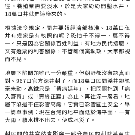
徑。養殖業需要淡水，於是大家紛紛開鑿水井，
18萬口井就是這樣來的。
根據法令規定，開井要報經濟部核准。18萬口私
井有幾家是有執照的呢？恐怕千不得一、萬不得
一。只是因為它關係百姓利益，有地方民代撐腰，
又有選票的利害關係，不管哪個黨執政，大家都視
而不見。
地層下陷問題雖已十分嚴重，但朝野都沒有認真面
對。967口官方深井封了，而18萬口民間淺井卻絲
毫未動。高鐵只是「帶病延年」，把問題拖到「病
入膏肓」或「壽終正寢」為止。再往深一層看，地
層下陷還不僅影響高鐵，它實已影響國土安全。舉
一簡單事例：現在台灣的地平面低於海平面，一有
大雨，積水排不出去，便成水災了。
封民間的井當然會影響一部分農民的利益甚至生