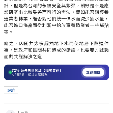
計，但是為台灣的永續安全與繁榮，朝野是不是應
該研究出比較妥善而可行的辦法，譬如能否輔導養
殖業者轉業，能否對他們統一供水而減少抽水量，
能否進口海產而從利潤中給放棄養殖業者一些補貼
等。
總之，因開井太多超抽地下水而使地層下陷這件
事，是政府和民間共同造成的錯誤，也要雙方誠懇
面對共謀解決之道。
72%
領先者已開啟【職場雷達】
立即開啟
立即開通！解鎖專屬服務
評論
上一篇