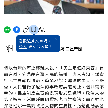
喜歡這篇文章嗎 ?
登入
後立即收藏 !
本文出自 2011 / 9月號雜誌 三星帝國
但以台灣的歷史經驗來說，「民主是個好東西」信
而有徵。它帶給台灣人民的福祉，盡人皆知。然實
行民主要輔以法治，簡單地說：違法的事人民不能
做，人民若做了違法的事政府要能制止。但非常不
幸的，民主制度主要的表現形式是選舉，政治人物
為了選票，常眼睜眼閉縱容老百姓違法；而百姓也
深悉他那一票對政治人物的重要性，乃藉此勒索各