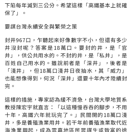
下陷每年減到三公分。希望這樣「高鐵基本上就確
保了」。
要謀台灣永續安全與繁榮之策
封井967口，乍聽起來好像數字不小，但還有多少
井沒封呢？答案是18萬口。要封的井，是「官
井」，供公共用水的。不封的井，是「私井」，是
百姓自己用水的。雖說前者是「深井」，後者是
「淺井」，但18萬口淺井日夜抽水，其「威力」
也能想像得到，何況「深井」還要十年內才陸續封
完。
這樣的措施，專家認為緩不濟急，台灣大學地質系
教授陳宏宇就直言：「以這種慢吞吞的腳步，不用
十年，高鐵六年就玩完了。」民間開的18萬口淺
井，多是養殖漁業用井。若干年前養殖漁業取代近
海漁業興起，成為雲嘉地區民眾謀生或致富的途