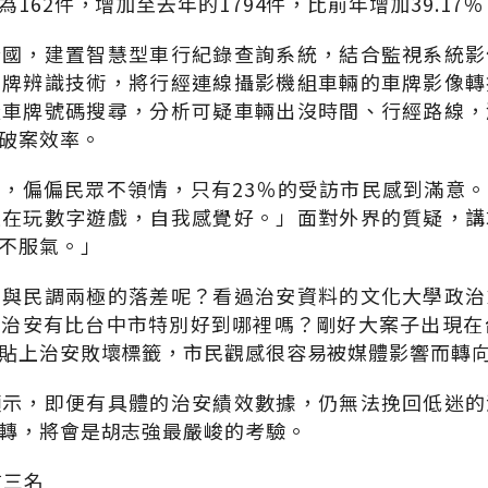
162件，增加至去年的1794件，比前年增加39.17％
全國，建置智慧型車行紀錄查詢系統，結合監視系統影
車牌辨識技術，將行經連線攝影機組車輛的車牌影像轉
疑車牌號碼搜尋，分析可疑車輛出沒時間、行經路線，
破案效率。
，偏偏民眾不領情，只有23％的受訪市民感到滿意
是在玩數字遊戲，自我感覺好。」面對外界的質疑，講
不服氣。」
績與民調兩極的落差呢？看過治安資料的文化大學政治
治安有比台中市特別好到哪裡嗎？剛好大案子出現在
貼上治安敗壞標籤，市民觀感很容易被媒體影響而轉
顯示，即便有具體的治安績效數據，仍無法挽回低迷的
轉，將會是胡志強最嚴峻的考驗。
前三名