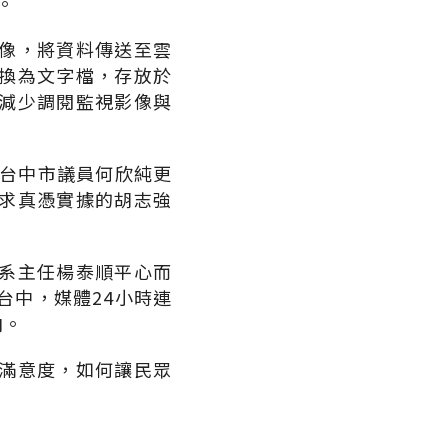
。
像，將資料傳送至雲
換為文字檔，存放於
減少調閱監視影像與
。台中市議員何欣純更
求真憑實據的胡志強
系主任楊泰順平心而
台中，媒體24小時連
向。
滿意度，如何讓民眾