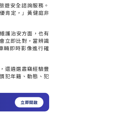
旅遊安全諮詢服務。
績優肯定，」黃健庭非
於維護治安方面，也有
會立即比對，當辨識
車輛即時影像進行確
，還遴選肅竊經驗豐
慣犯年籍、動態、犯
立即開啟