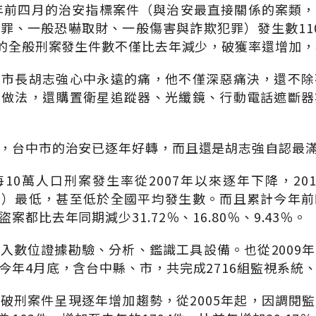
1年前四月的治安指標案件（與治安最直接關係的案類
罪、一般恐嚇取財、一般傷害與詐欺犯罪）發生數11
月的全般刑案發生件數不僅比去年減少，破獲率還增加
中市長胡志強心中永遠的痛，他不僅深惡痛決，還不除
的做法，還購置衛星追蹤器、光纖鏡、行動電話遮斷器
，台中市的治安已逐年好轉，而且還是胡志強自認最
0萬人口刑案發生率從2007年以來逐年下降，2010
園）最低，甚至低於全國平均發生數。而且累計今年前
都比去年同期減少31.72％、16.80％、9.43％。
入數位證據勘驗、分析、鑑識工具設備。也從2009
今年4月底，含台中縣、市，共完成2716組監視系統、
破刑案件呈現逐年增加趨勢，從2005年起，因調閱