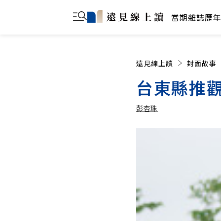
當期雜誌
歷
遠見線上讀
封面故事
台東縣推觀
彭杏珠
彭杏珠