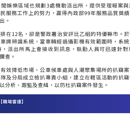
休閒娛樂區域也規劃3處機動派出所，提供受理報案與
民服務工作上的努力，贏得內政部99年服務品質獎
出。
排在12名，卻是警政署治安評比乙組的特優縣市。
置車牌辨識系統，當車輛經過攝影機有效範圍時，系統
時，派出所馬上會接收到訊息，執勤人員可迅速針對
攔查。
為有效降低市場、公車候車處與人潮聚集場所的扒竊案
大隊及分局成立檢扒專責小組，建立在轄區活動的扒竊
以分析、跟監及查緝，以防杜扒竊案件發生。
【職場雷達】
務