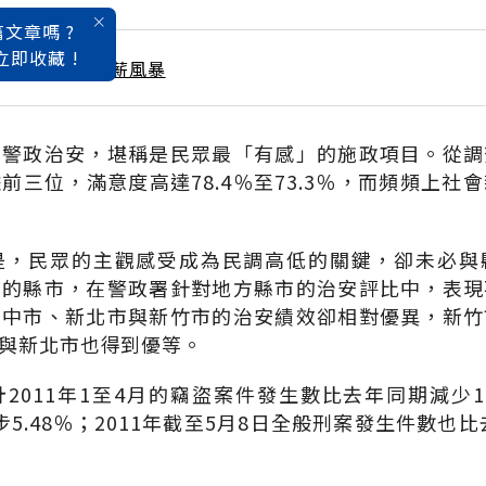
文章嗎 ?
立即收藏 !
 / 7月號雜誌 低薪風暴
的警政治安，堪稱是民眾最「有感」的施政項目。從調
前三位，滿意度高達78.4％至73.3％，而頻頻上社
是，民眾的主觀感受成為民調高低的關鍵，卻未必與
前的縣市，在警政署針對地方縣市的治安評比中，表現
台中市、新北市與新竹市的治安績效卻相對優異，新竹
與新北市也得到優等。
2011年1至4月的竊盜案件發生數比去年同期減少1
進步5.48％；2011年截至5月8日全般刑案發生件數也比