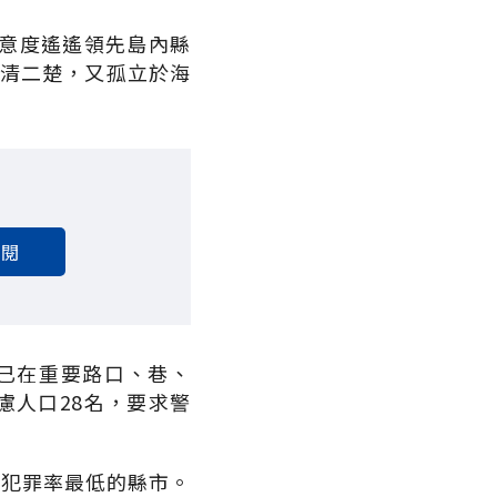
意度遙遙領先島內縣
一清二楚，又孤立於海
訂閱
，已在重要路口、巷、
慮人口28名，要求警
案犯罪率最低的縣市。