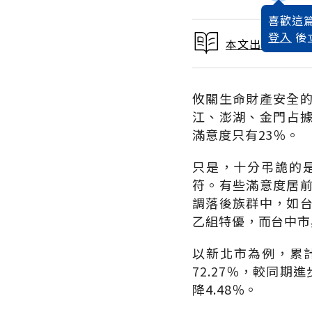
喜歡這篇
登入
後
本文出自 2011
攸關生命財產安全
江、澎湖、金門占據
滿意度只有23％。
只是，十分弔詭的
符。有些滿意度居
調落後族群中，如
乙組特優，而台中市
以新北市為例，累計
72.27％，較同期
降4.48％。