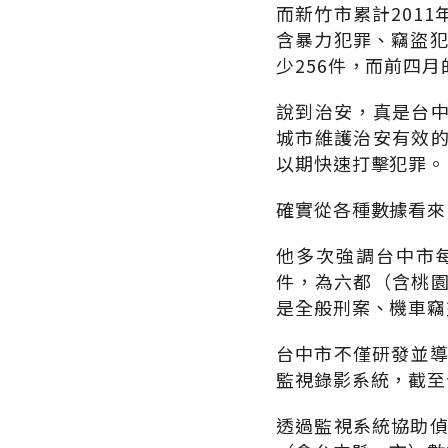
而新竹市累計201
含暴力犯罪、竊盜犯
少256件，而前四
說到治安，真是台
城市維護治安有效
以期快速打擊犯罪。
確實從各種數據看來
他多次強調台中市每1
件，為六都（含桃
是全般刑案、機車竊盜案
台中市不僅研發並導
監視錄影系統，截至
透過監視系統協助偵