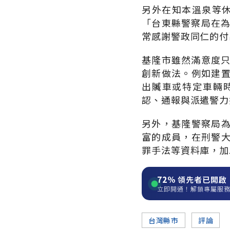
另外在知本溫泉等
「台東縣警察局在為
常感謝警政同仁的付
基隆市雖然滿意度只
創新做法。例如建
出贓車或特定車輛
認、通報與派遣警力
另外，基隆警察局
富的成員，在刑警
罪手法等資料庫，加
72%
領先者已開啟
立即開通！解鎖專屬服
台灣縣市
評論