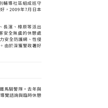
別輔導社區組成巡守
，2009年7月日本
、長濱、樟原等派出
客安全無虞的休憩處
暴力安全防護網、性侵
。由於深獲警政署好
鐵馬騎警隊。去年與
、導覽諮詢與臨時休憩