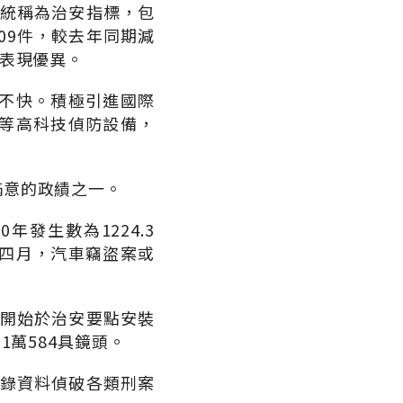
，統稱為治安指標，包
09件，較去年同期減
，表現優異。
不快。積極引進國際
等高科技偵防設備，
滿意的政績之一。
年發生數為1224.3
四月，汽車竊盜案或
年開始於治安要點安裝
1萬584具鏡頭。
監錄資料偵破各類刑案