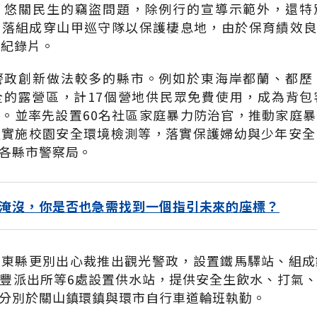
，悠關民生的竊盜問題，除例行的宣導示範外，還特
落組成穿山甲巡守隊以保護棲息地，由於保育績效良好
攝紀錄片。
警政創新做法較多的縣市。例如於東海岸都蘭、都歷
全的露營區，計17個營地供民眾免費使用，成為背包
。並率先設置60名社區家庭暴力防治官，推動家庭
及實施校園安全環境檢測等，落實保護婦幼與少年安全
各縣市警察局。
淹沒，你是否也急需找到一個指引未來的座標？
台東縣更別出心裁推出觀光警政，設置鐵馬驛站、組成
豐派出所等6處設置供水站，提供安全生飲水、打氣
分別於關山鎮環鎮與環市自行車道輪班執勤。