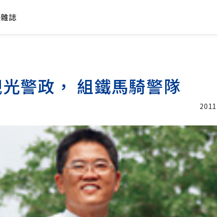
年雜誌
光警政， 組鐵馬騎警隊
2011
加入追蹤