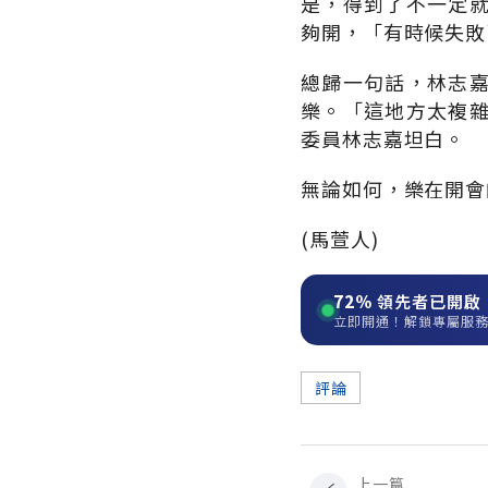
是，得到了不一定
夠開，「有時候失敗
總歸一句話，林志
樂。「這地方太複
委員林志嘉坦白。
無論如何，樂在開會
(馬萱人)
72%
領先者已開啟
立即開通！解鎖專屬服
評論
上一篇