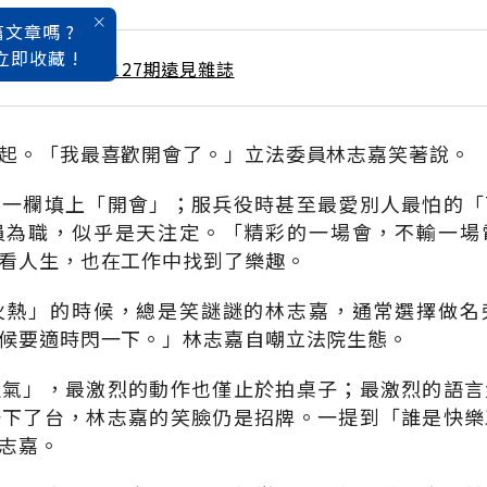
文章嗎 ?
立即收藏 !
 / 1月號雜誌 第127期遠見雜誌
起。「我最喜歡開會了。」立法委員林志嘉笑著說。
」一欄填上「開會」；服兵役時甚至最愛別人最怕的「
員為職，似乎是天注定。「精彩的一場會，不輸一場
看人生，也在工作中找到了樂趣。
火熱」的時候，總是笑謎謎的林志嘉，通常選擇做名
候要適時閃一下。」林志嘉自嘲立法院生態。
生氣」，最激烈的動作也僅止於拍桌子；最激烈的語言
一下了台，林志嘉的笑臉仍是招牌。一提到「誰是快樂
志嘉。