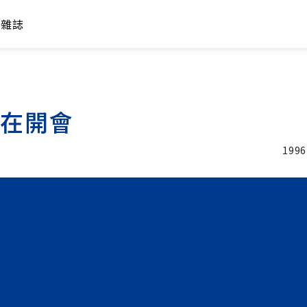
年雜誌
樂在開會
1996
加入追蹤