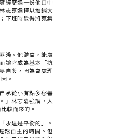
實經歷過一份他口中
林志嘉選擇以推銷大
；下班時還得將蒐集
匪淺。他體會，能處
而讓它成為基本「抗
易自殺，因為會處理
原因。
自承從小有點多愁善
。」林志嘉強調，人
由比較而來的。
「永遠是平衡的」。
輕鬆自主的時間。但