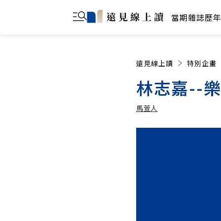
當期雜誌
歷
遠見線上讀
特別企畫
林志嘉--
馬萱人
馬萱人