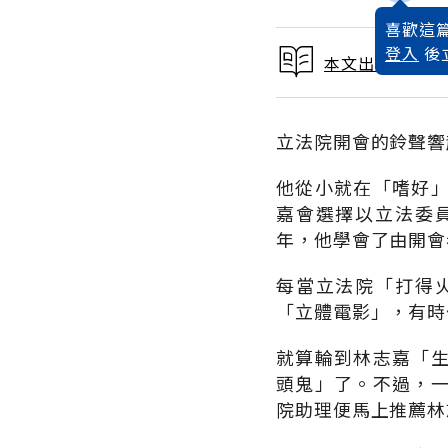
喜歡這篇
登入
後
本文出自 1997
立法院開會的鈴聲響
他從小就在「嗜好
嘉會選擇以立法委
年，他學會了由開會
每當立法院「打得
「立體電影」，有時
就算輪到林志嘉「
頭鬼」了。不過，
院助理便馬上推薦林