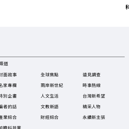
頻道
封面故事
全球焦點
遠見調查
名家專欄
兩岸新世紀
時事熱線
特別企畫
人文生活
台灣新希望
編者的話
文教新語
精采人物
產業綜合
財經綜合
永續新主張
前瞻科技業