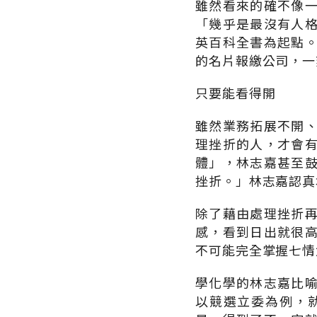
雖然看來的確不像
「幾乎是最沒有人
英百科全書為起點
的名片報繳公司，一
只要能看得開
雖然業務拓展不開
理挫折的人，才會
體」，林志嘉甚至
挫折。」林志嘉認真
除了藉由處理挫折
感，看到日出就很
不可能完全掌握七情
學化學的林志嘉比
以競選立委為例，