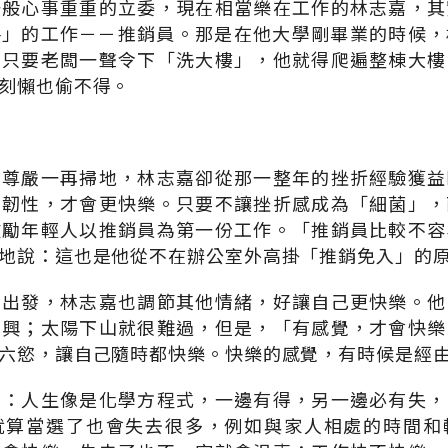
一般心事重重的立委，現在相當樂在工作的林志嘉，其
格」的工作－－推銷員。那是在他大學剛畢業的時候，
。只要老闆一聲令下「洗大樓」，他就得爬遍整棟大樓
刻懶也偷不得。
、尊嚴一再掃地，林志嘉卻從那一整年的挫折經驗獲益
有韌性，才會更快樂。只要不讓挫折感成為「細菌」，
鼓勵年輕人以推銷員為第一份工作。「推銷員比較不容
地說：這也是他從不在辦公室外高掛「推銷免入」的
再出發，林志嘉也調節其他情緒，好讓自己更快樂。他
高興；太陽下山就很難過，但是，「有感覺，才會快樂
六慾，讓自己隨時都快樂。快樂的感覺，有時候是經
喻：人生像是化學方程式，一邊有得，另一邊必有失，
就算當選了也會失去很多，例如與家人相處的時間和