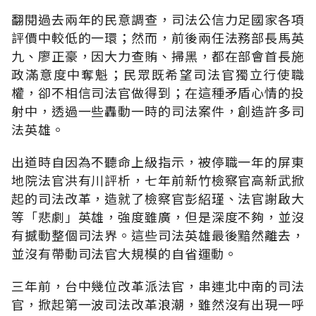
翻閱過去兩年的民意調查，司法公信力足國家各項
評價中較低的一環；然而，前後兩任法務部長馬英
九、廖正豪，因大力查賄、掃黑，都在部會首長施
政滿意度中奪魁；民眾既希望司法官獨立行使職
權，卻不相信司法官做得到；在這種矛盾心情的投
射中，透過一些轟動一時的司法案件，創造許多司
法英雄。
出道時自因為不聽命上級指示，被停職一年的屏東
地院法官洪有川評析，七年前新竹檢察官高新武掀
起的司法改革，造就了檢察官彭紹瑾、法官謝啟大
等「悲劇」英雄，強度雖廣，但是深度不夠，並沒
有撼動整個司法界。這些司法英雄最後黯然離去，
並沒有帶動司法官大規模的自省運動。
三年前，台中幾位改革派法官，串連北中南的司法
官，掀起第一波司法改革浪潮，雖然沒有出現一呼