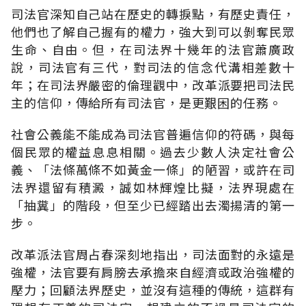
司法官深知自己站在歷史的轉捩點，有歷史責任，
他們也了解自己握有的權力，強大到可以剝奪民眾
生命、自由。但，在司法界十幾年的法官蕭廣政
說，司法官有三代，對司法的信念代溝相差數十
年；在司法界嚴密的倫理觀中，改革派要把司法民
主的信仰，傳給所有司法官，是更艱困的任務。
社會公義能不能成為司法官普遍信仰的符碼，與每
個民眾的權益息息相關。過去少數人決定社會公
義、「法條萬條不如黃金一條」的陋習，或許在司
法界還留有積澱，誠如林輝煌比擬，法界現處在
「抽糞」的階段，但至少已經踏出去濁揚清的第一
步。
改革派法官周占春深刻地指出，司法面對的永遠是
強權，法官要有肩膀去承擔來自經濟或政治強權的
壓力；回顧法界歷史，並沒有這種的傳統，這群有