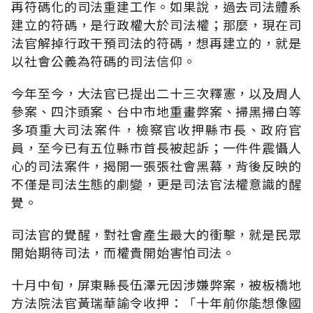
再符碼化的司法重建工作。如果說，過去司法體系
建立的符碼，是行政權大於司法權；那麼，現在司
法官解掉行政干預司法的符碼，想再建立的，就是
以社會公義為符碼的司法信仰。
今年至今，大法官已提出二十三次釋憲，以及周人
參案、四汴頭案、台中市地重畫弊案、掃黑掃白等
多項重大司法案件，檢察官收押縣市長、政府官
員，至今已有五位縣市首長被起訴；一件件震懾人
心的司法案件，揭開一張張社會黑幕，背後反映的
不僅是司法生態的劇變，更是司法官法權意識的醒
覺。
司法官的覺醒，對社會產生最大的衝擊，就是民眾
開始期待司法，而權貴開始害怕司法。
十月中旬，屏東縣長伍澤元因涉嫌弊案，被板橋地
方法院法官黃瑞華諭令收押：「十年前你能想像國