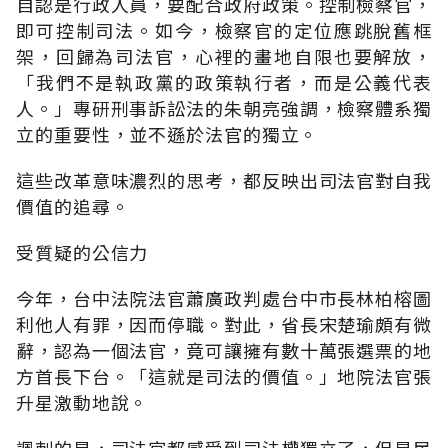
自認是行政人員，要配合政府政策。控制檢察官，
即可控制司法。如今，檢察官的定位應跳脫舊框
架，回歸為司法官，心裡的畫地自限也要解放，
「我們不是執政黨的政策執行者，而是公義代表
人。」專研刑事訴訟法的朱朝亮強調，檢察體系獨
立的重要性，並不遜於法官的獨立。
這些改革意味濃烈的思考，都反映出司法官對自我
價值的追尋。
受質疑的公信力
今年，台中法院法官蕭廣政判處台中市長林柏榕圖
利他人有罪，因而停職。對此，省長宋楚瑜頗有微
辭，認為一個法官，竟可讓擁有數十萬張選票的地
方首長下台。「這就是司法的價值。」地院法官張
升星激動地說。
諷刺的是，司法官都感受到司法權獨立了，但是民