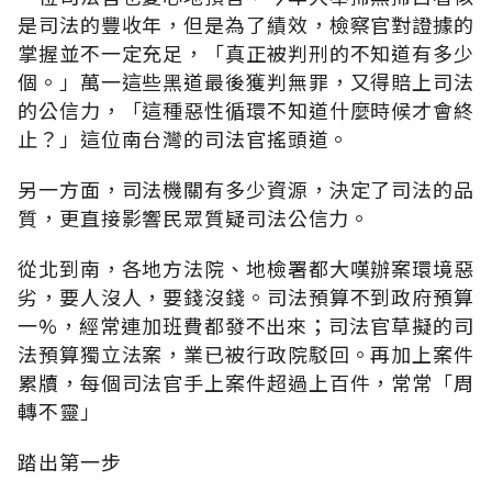
是司法的豐收年，但是為了績效，檢察官對證據的
掌握並不一定充足，「真正被判刑的不知道有多少
個。」萬一這些黑道最後獲判無罪，又得賠上司法
的公信力，「這種惡性循環不知道什麼時候才會終
止？」這位南台灣的司法官搖頭道。
另一方面，司法機關有多少資源，決定了司法的品
質，更直接影響民眾質疑司法公信力。
從北到南，各地方法院、地檢署都大嘆辦案環境惡
劣，要人沒人，要錢沒錢。司法預算不到政府預算
一%，經常連加班費都發不出來；司法官草擬的司
法預算獨立法案，業已被行政院駁回。再加上案件
累牘，每個司法官手上案件超過上百件，常常「周
轉不靈」
踏出第一步