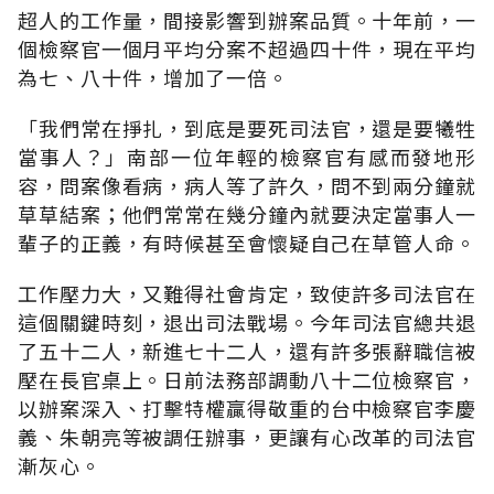
超人的工作量，間接影響到辦案品質。十年前，一
個檢察官一個月平均分案不超過四十件，現在平均
為七、八十件，增加了一倍。
「我們常在掙扎，到底是要死司法官，還是要犧牲
當事人？」南部一位年輕的檢察官有感而發地形
容，問案像看病，病人等了許久，問不到兩分鐘就
草草結案；他們常常在幾分鐘內就要決定當事人一
輩子的正義，有時候甚至會懷疑自己在草管人命。
工作壓力大，又難得社會肯定，致使許多司法官在
這個關鍵時刻，退出司法戰場。今年司法官總共退
了五十二人，新進七十二人，還有許多張辭職信被
壓在長官桌上。日前法務部調動八十二位檢察官，
以辦案深入、打擊特權贏得敬重的台中檢察官李慶
義、朱朝亮等被調任辦事，更讓有心改革的司法官
漸灰心。