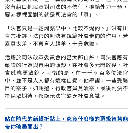
沒有藉口把民眾對司法的不信任，推給外力干預，
要赤裸裸面對的就是司法官的「質」。
「法官只是一籮爛蘋果中，比較不爛的。」洪有川
直言批評，法官的判決有規範社會走向的作用，若
素質太差，不啻盲人趨羊，十分危險。
活躍於司法改革委員會的呂太郎自許，司法官應有
嚴謹的行為與自由的頭殼，在社會多元開放後，社
會感應更敏銳。可惜的是，在一千兩百多位法官
中，並不是人人都有這樣自覺。他舉證，一些受矚
目的案子，如賄選、行政官員貪瀆案，最後判決不
符民眾期待，都顯示法官缺乏社會意識。
站在時代的新轉折點上，究竟什麼樣的頂級智慧能
帶你破局而出？