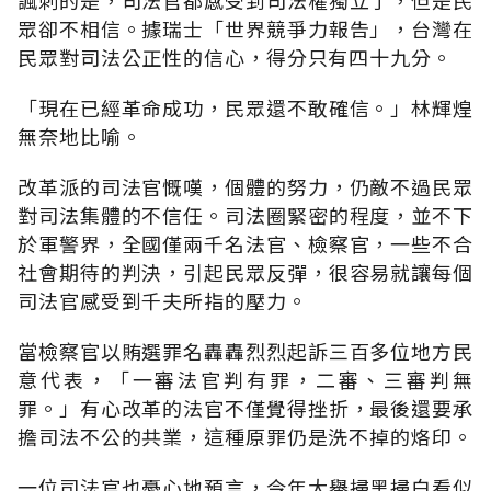
眾卻不相信。據瑞士「世界競爭力報告」，台灣在
民眾對司法公正性的信心，得分只有四十九分。
「現在已經革命成功，民眾還不敢確信。」林輝煌
無奈地比喻。
改革派的司法官慨嘆，個體的努力，仍敵不過民眾
對司法集體的不信任。司法圈緊密的程度，並不下
於軍警界，全國僅兩千名法官、檢察官，一些不合
社會期待的判決，引起民眾反彈，很容易就讓每個
司法官感受到千夫所指的壓力。
當檢察官以賄選罪名轟轟烈烈起訴三百多位地方民
意代表，「一審法官判有罪，二審、三審判無
罪。」有心改革的法官不僅覺得挫折，最後還要承
擔司法不公的共業，這種原罪仍是洗不掉的烙印。
一位司法官也憂心地預言，今年大舉掃黑掃白看似