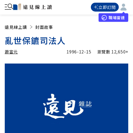
立即訂閱
職場雷達
遠見線上讀
封面故事
亂世保鑣司法人
蕭富元
1996-12-15
瀏覽數
12,650+
加入追蹤
蕭富元