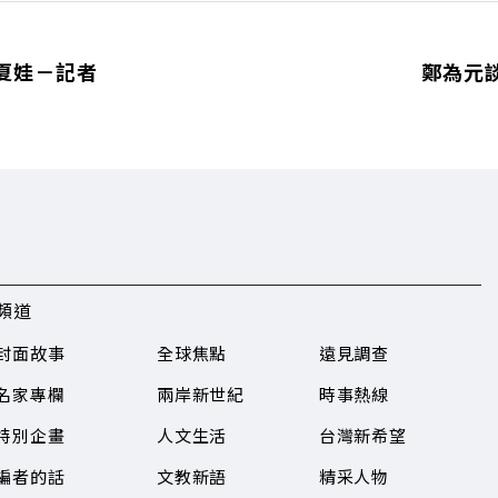
夏娃－記者
鄭為元
頻道
封面故事
全球焦點
遠見調查
名家專欄
兩岸新世紀
時事熱線
特別企畫
人文生活
台灣新希望
編者的話
文教新語
精采人物