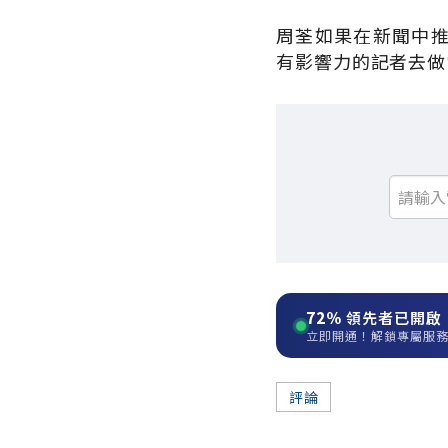
周荃如果在新聞中
有影響力的記者去做
72%
領先者已開啟
立即開通！解鎖專屬服
評論