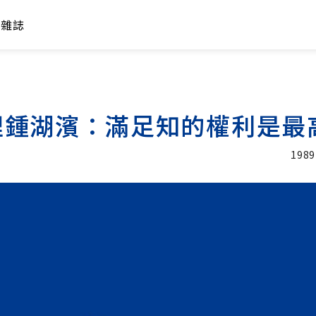
年雜誌
理鍾湖濱：滿足知的權利是最
1989
加入追蹤