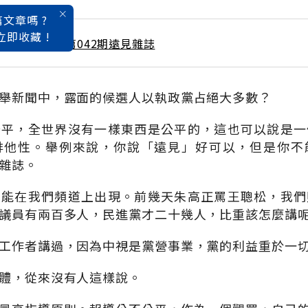
文章嗎 ?
立即收藏 !
 / 12月號雜誌 第042期遠見雜誌
舉新聞中，露面的候選人以執政黨占絕大多數？
公平，全世界沒有一樣東西是公平的，這也可以說是一
排他性。舉例來說，你說「遠見」好可以，但是你不
雜誌。
不能在我們頻道上出現。前幾天朱高正罵王聰松，我們
議員有兩百多人，民進黨才二十幾人，比重該怎麼講
工作者講過，因為中視是黨營事業，黨的利益重於一
體，從來沒有人這樣說。