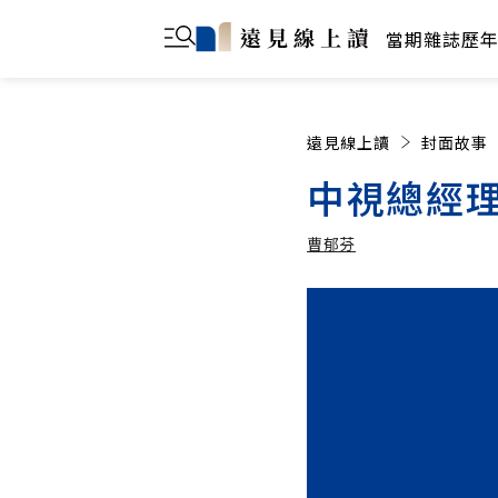
當期雜誌
歷
遠見線上讀
封面故事
中視總經
曹郁芬
曹郁芬