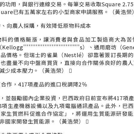
功用，與銀行連線交易。每筆交易收取Square 2.7
uare已有五萬家左右的小型商家申請服務。（黃浩榮）
約、向農人採購，有效降低原物料成本
物料的價格飇漲，讓消費者與食品加工製造商大為苦
ogg''''''''''''''''''''''''''''''''s）、通用磨坊（G
品價格。但瑞士的雀巢（Nestlé）卻靠著簽訂長期
時也盡量不向中盤商買貨，直接向合作關係良好的農人
減少成本壓力。（黃浩榮） 
合作，417項產品的進口稅調降2％
，並鼓勵國內企業投資，巴西政府日前宣布將417項
08項生產機器設備以及九項電腦通訊產品。此外，巴
國家生質燃料促進合作協定」，將運用生質能源研發能
非國家開發生質能源。（黃浩榮） 