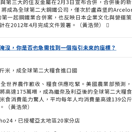
與第三大的住友金屬在2月3日宣布合併，合併後的
，將成為全球第二大鋼鐵公司，僅次於盧森堡的ArcelorM
後的第一起鋼鐵業合併案，也反映日本企業文化與營運
在2012年4月完成文件簽署。（黃浩榮） 
淹沒，你是否也急需找到一個指引未來的座標？
9公斤米，成全球第二大糧食進口國
全世界農作歉收、糧食供應吃緊。美國農業部預測，擁
將高達175萬噸，成為繼奈及利亞後的全球第二大糧
米食消費能力驚人，平均每年人均消費量高達139公
。（黃浩榮）
ho24，已授權亞太地區20家分店