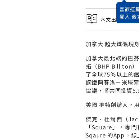
喜歡這篇
登入
後
本文出自 2011
加拿大 超大鐵礦現身
加拿大最北端的巴芬島
拓（BHP Billit
了全球75％以上的
鋼鐵阿賽洛－米塔爾（Arc
協議，將共同投資5
美國 推特創辦人，
傑克．杜爾西（Jac
「Square」，
Sqaure 的A