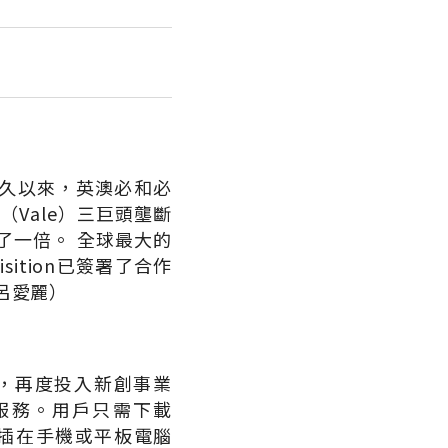
。長久以來，英澳必和必
河谷（Vale）三巨頭壟斷
了一倍。 全球最大的
uisition已簽署了合作
呂愛麗）
）後，再度投入新創事業
費服務。用戶只需下載
，插在手機或平板電腦