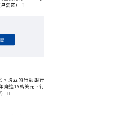
呂愛麗） 
訂閱
兌。肯亞的行動銀行
每年賺進15萬美元。行
） 