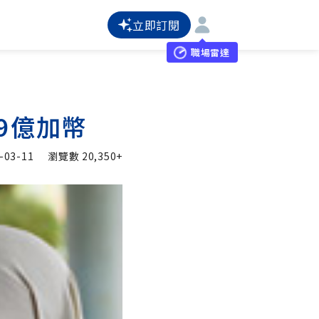
立即訂閱
職場雷達
9億加幣
-03-11
瀏覽數
20,350+