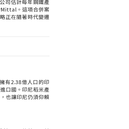
新公司估計每年鋼鐵產
ittal。這項合併案
策略正在隨著時代變遷
有2.38億人口的印
食進口國。印尼稻米產
斤，也讓印尼仍須仰賴