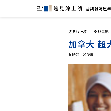
當期雜誌
歷
遠見線上讀
全球焦點
加拿大 超
黃皓榮、呂愛麗
黃皓榮、呂愛