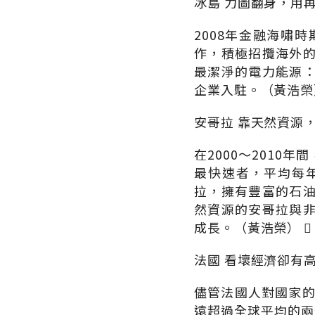
冰島 力圖翻身，用
2008年金融海嘯
作，積極招攬海外
最潔淨的電力能源
企業入駐。（黃浩榮）
安哥拉 靠天然資源
在2000～201
最快速者，平均每年
拉，擁有豐富的石
然資源的安哥拉與
成長。（黃浩榮） 
法國 看壞經濟卻有
儘管法國人對國家的
遠超過全球平均的兩倍