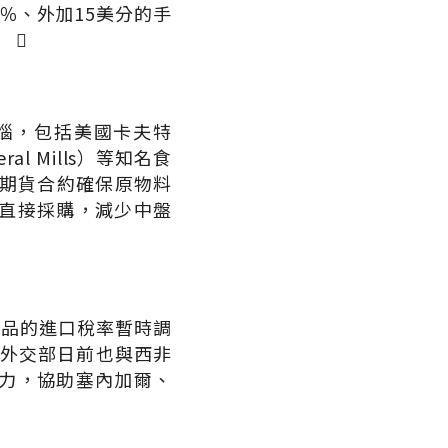
5％、外加15美分的手
 
惱，包括美國卡夫特
eneral Mills）等知名食
的期貨合約確保原物料
直接採購，減少中盤
產品的進口稅率暫時調
西外交部日前也與西非
力，協助塞內加爾、