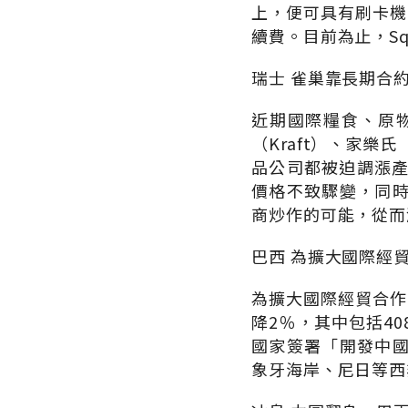
上，便可具有刷卡機的
續費。目前為止，Sq
瑞士 雀巢靠長期合
近期國際糧食、原
（Kraft）、家樂氏（Kell
品公司都被迫調漲產
價格不致驟變，同
商炒作的可能，從而
巴西 為擴大國際經貿
為擴大國際經貿合作
降2％，其中包括4
國家簽署「開發中
象牙海岸、尼日等西