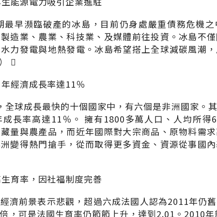
再生能源電力吸引企業進駐
時期最早瀕臨破產的冰島，目前仍身處嚴重債務危機
的製造業、農業、科技業、及媒體前往投資。冰島不僅
：水力發電與地熱發電。冰島希望搭上全球減碳風潮，
 
，年經濟成長率達11％
0年間，全球成長最快的十個國家中，有六個是非洲國家。
成長率高達11％。 擁有1800多萬人口、人均所得6
油藏量與農產品，而近年國際對大宗商品、原物料需求
非洲變得熱門搶手，從而取得更多資金、資源從事國內
高生育率，因社福制度完善
經濟前景表示悲觀，超過六成法國人認為2011年仍
，可是法國生育率仍節節上升，達到2.01。2010年