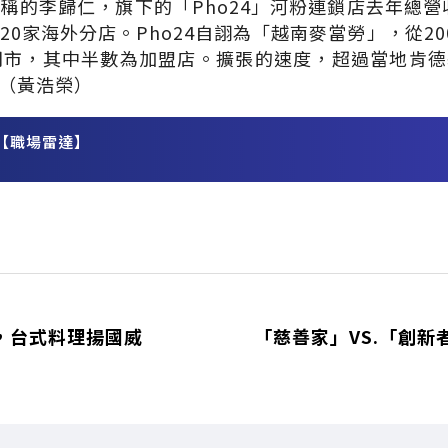
稱的李歸仁，旗下的「Pho24」河粉連鎖店去年總營收
20家海外分店。Pho24自詡為「越南麥當勞」，從20
門市，其中半數為加盟店。擴張的速度，超過當地肯
（黃浩榮）
【職場雷達】
務
1，台式料理揚國威
「慈善家」VS.「創新