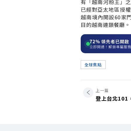
有「越南河粉王」之
已經對亞太地區授權
越南境內開設60家
目的越南連鎖餐廳。
72%
領先者已開啟
立即開通！解鎖專屬服
全球焦點
上一篇
登上台北10