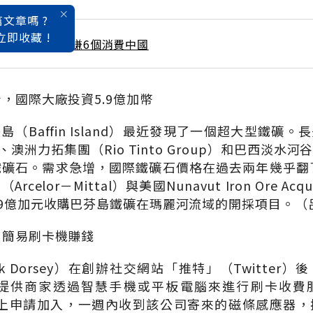
文章嗎 ?
立即收藏 !
 / 3月號雜誌 搶賺6個消費中國
，國際大廠投資5.9億加幣
（Baffin Island）最近發現了一個超大型鐵礦
on）、澳洲力拓集團（Rio Tinto Group）和巴西淡水
鐵礦石。需求急增，國際鐵礦石價格在過去兩年幾乎翻
elor－Mittal）與美國Nunavut Iron Ore Acq
.9億加元收購巴芬島鐵礦在瑪麗河流域的開採項目。（
用簡易刷卡機賺錢
k Dorsey）在創辦社交網站「推特」（Twitter
專門提供商家透過智慧手機或平板電腦來進行刷卡收
pp，線上申請加入，一週內收到該公司寄來的磁條感應器