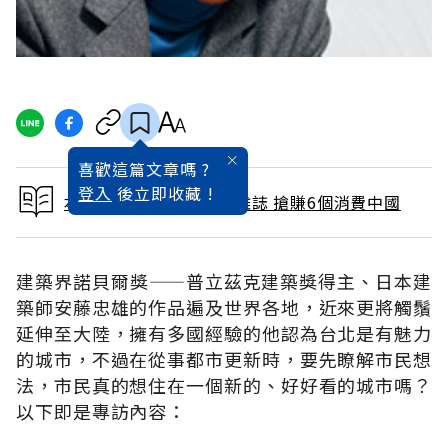
喜歡這篇文章嗎 ?
登入
後立即收藏 !
本文出自 2011 / 3月號雜誌 搶賺6個消費中國
建築界諾貝爾獎——普立茲克建築獎得主、日本建
築師安藤忠雄的作品遍及世界各地，近來更將觸鬚
延伸至大陸，擁有多國經驗的他認為台北是有魅力
的城市，不過在從事都市更新時，要先瞭解市民想
法，市民真的想住在一個新的、好好看的城市嗎？
以下即是專訪內容：