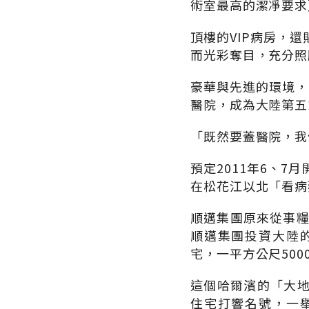
術室最高的潔凈要求
頂樓的VIP病房，
而光彩奪目，充分照
豪華與先進的環境，
醫院，成為大陸第五
「既然要蓋醫院，我
預定2011年6、
在松花江以北「看病
順邁集團原來從事糧
順邁集團投資大陸
宅，一平方公尺500
這個哈爾濱的「大
住宅打響名號，一