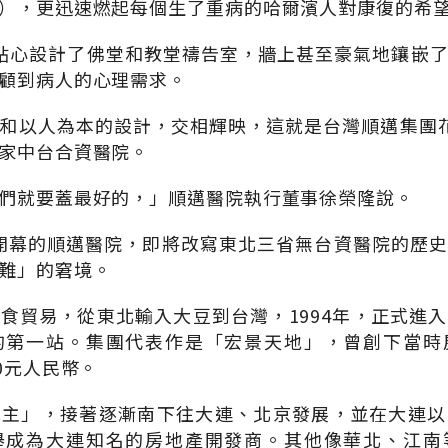
），更迅速燃起每個生了重病的哈爾濱人對康復的希
還貼心設計了佛堂和教堂禱告室，牆上甚至豪氣地鑲嵌
顧到病人的心理需求。
和以人為本的設計，交相輝映，這就是台灣順邁集團
家中台合資醫院。
們就要蓋最好的，」順邁醫院執行董事徐榮隆說。
7月開幕的順邁醫院，即將改寫東北三省無台資醫院的歷
難」的窘境。
食貿易，從東北輸入大豆到台灣，1994年，正式進
的第一站。集團代表作是「宏景天地」，曾創下當時
0元人民幣。
地主」，接著逐漸南下往大連、北京發展，並在大連以
舉成為大連知名的房地產開發商。其他像華北、江南