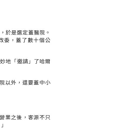
業，於是選定蓋醫院。
改委，蓋了數十個公
巧妙地「邀請」了哈爾
院以外，還要蓋中小
營業之後，客源不只
。」