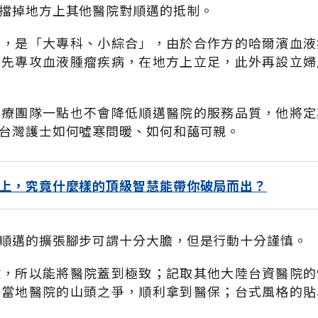
擋掉地方上其他醫院對順邁的抵制。
點，是「大專科、小綜合」，由於合作方的哈爾濱血液
便先專攻血液腫瘤疾病，在地方上立足，此外再設立婦
醫療團隊一點也不會降低順邁醫院的服務品質，他將定
台灣護士如何噓寒問暖、如何和藹可親。
上，究竟什麼樣的頂級智慧能帶你破局而出？
順邁的擴張腳步可謂十分大膽，但是行動十分謹慎。
驗，所以能將醫院蓋到極致；記取其他大陸台資醫院的
了當地醫院的山頭之爭，順利拿到醫保；台式風格的貼