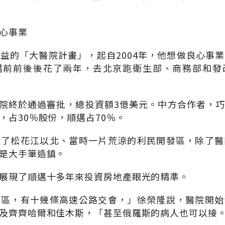
心事業
益的「大醫院計畫」，起自2004年，他想做良心事
邁前前後後花了兩年，去北京跑衛生部、商務部和發
邁醫院終於通過審批，總投資額3億美元。中方合作者，
，占30％股份，順邁占70％。
定了松花江以北、當時一片荒涼的利民開發區，除了醫
是大手筆造鎮。
展現了順邁十多年來投資房地產眼光的精準。
新區，有十幾條高速公路交會，」徐榮隆說，醫院開始
及齊齊哈爾和佳木斯，「甚至俄羅斯的病人也可以接