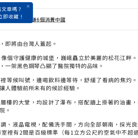
文章嗎 ?
立即收藏 !
 / 3月號雜誌 搶賺6個消費中國
，即將由台灣人蓋起。
，像個守護健康的城堡，巍峨矗立於美麗的松花江畔
，一架黑色鋼琴凸顯了醫院獨特的品味。
裡等候叫號，邊喝飲料邊等待，舒緩了看病的焦灼。
讓人體驗前所未有的候診經驗。
一層樓的大堂，均設計了瀑布，搭配牆上掛著的油畫，
院。
空調、液晶電視，配備洗手間，方向全部朝南，採光良
術室裡有2間是百級標準（每1立方公尺的空氣中不超過