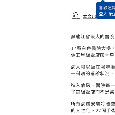
喜歡這篇
登入
後
本文出自 2011
黑龍江省最大的醫院
17層白色醫院大樓
像五星級飯店般堂皇
病人可以坐在咖啡廳
一科別的看診狀況，
進入病房，醫院每
了高級飯店而不是醫
所有病房安裝冷暖
的人性化。22間手