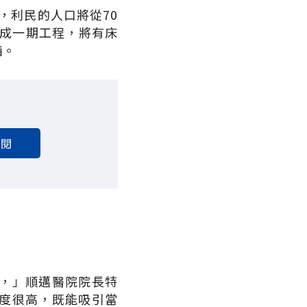
，利民的人口將從70
完成一期工程，將有床
備。
訂閱
，」順邁醫院院長特
度很高，既能吸引當