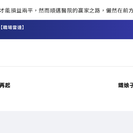
才能損益兩平，然而順邁醫院的贏家之路，儼然在前
【職場雷達】
務
港再起
鐵娘