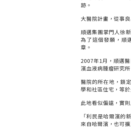
跡。
大醫院計畫，從事良
順邁集團掌門人徐新
為了這個發願，順
章。
2007年1月，順
濱血液病腫瘤研究所
醫院的所在地，鎖
學和社區住宅，等於
此地看似偏遠，實則
「利民是哈爾濱的
來自哈爾濱，也可擴