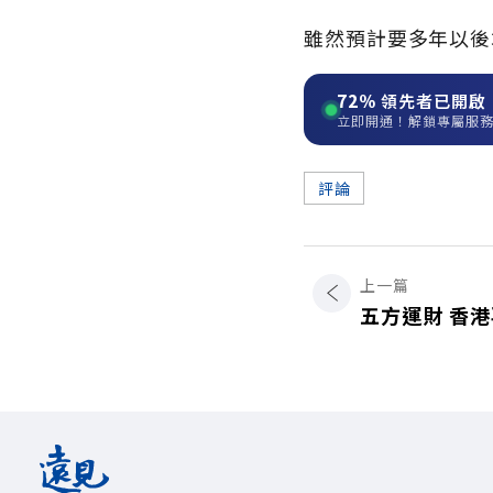
雖然預計要多年以後
72%
領先者已開啟
立即開通！解鎖專屬服
評論
上一篇
五方運財 香