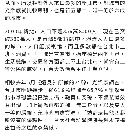
見血。所以相對外人來口最多的新北市，對城市的
光榮感就比較薄弱，也是新五都中，唯一低於六成
的城市。
2000年新北市人口不過356萬8000人，現在已突
破389萬人，是台灣5都17縣中，淨流入人口最多
的城市。人口組成複雜，而且多數都在台北市上
班、消費。「同樣是直轄市，過座橋是兩個世界，
生活機能、交通各方面都比不上台北市，就會有二
等公民的感受，」台大政治系主任王業立說。
相較去年5月《遠見》所做的25縣市光榮感調查，
台北市明顯進步，從61.9％增加至65.7％。雖然台
北市基礎建設已臻完備，難再有突破，不過花博效
益出現，加上貴為首都的獨一無二身分，以及高人
一等的房價、充沛的醫療資源，「這都是其他四都
所沒有的優越性，」台大社會科學院院長趙永茂指
出首善之區的尊榮感。