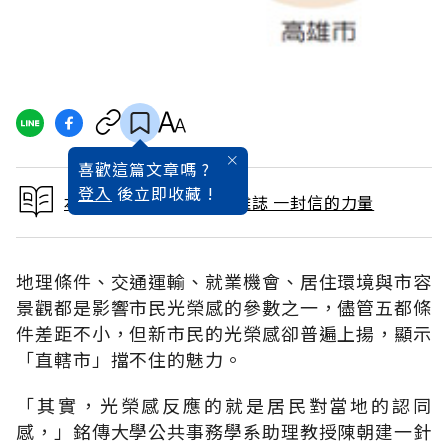
喜歡這篇文章嗎 ?
登入
後立即收藏 !
本文出自 2011 / 2月號雜誌 一封信的力量
地理條件、交通運輸、就業機會、居住環境與市容
景觀都是影響市民光榮感的參數之一，儘管五都條
件差距不小，但新市民的光榮感卻普遍上揚，顯示
「直轄市」擋不住的魅力。
「其實，光榮感反應的就是居民對當地的認同
感，」銘傳大學公共事務學系助理教授陳朝建一針