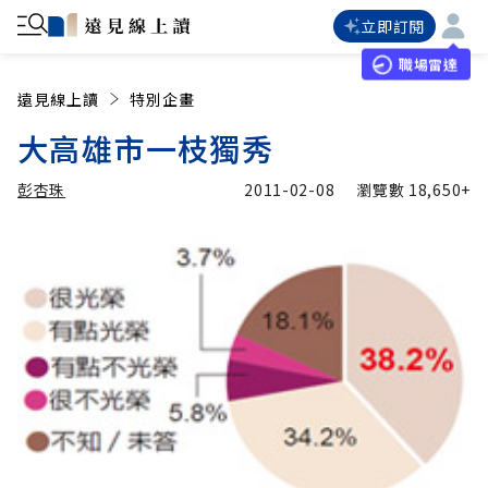
立即訂閱
職場雷達
遠見線上讀
特別企畫
大高雄市一枝獨秀
彭杏珠
2011-02-08
瀏覽數
18,650+
加入追蹤
彭杏珠