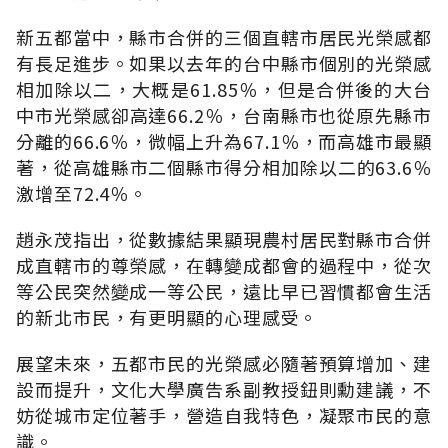
新五都當中，縣市合併的三個直轄市居民光榮感都
有長足進步。如果以去年的台中縣市個別的光榮感
相加除以二，大概是61.85％，但是合併後的大台
中市光榮感卻高達66.2％，台南縣市也從原先縣市
分離的66.6％，微幅上升為67.1％，而高雄市最顯
著，從高雄縣市二個縣市得分相加除以二的63.6％
激增至72.4％。
趙永茂指出，從數據結果顯現農村居民對縣市合併
成直轄市的尊榮感，在轉變成都會的過程中，從次
等公民突然變成一等公民，遠比早已習慣都會生活
的新北市民，有更明顯的心理感受。
展望未來，五都市民的光榮感必隨著預算增加、建
設而提升，文化大學廣告系副教授鈕則勳建議，不
妨從城市定位著手，營造自我特色，凝聚市民的意
識。