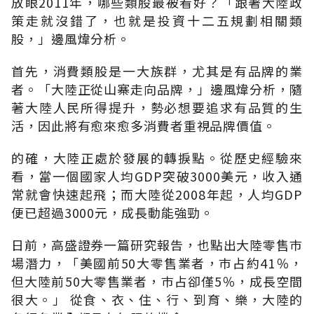
放眼2011年，哪些類股最被看好？「跟著大陸政
策走就沒錯了，也就是投資十二五規劃相關類
股，」邊風煒分析。
首先，消費類股是一大族群，尤其是有品牌的業
者。「大陸正從山寨走向品牌，」邊風煒分析，隨
著大陸人民所得提升，勢必想要追求有品質的生
活，因此將有愈來愈多消費者重視品牌價值。
的確，大陸正處於發展的轉捩點。從歷史經驗來
看，當一個國家人均GDP突破3000美元，收入通
常就會快速起飛；而大陸從2008年起，人均GDP
便已超過3000元，成長動能強勁。
日前，高盛證券一篇研究報告，也點出大陸零售巿
場潛力，「美國前50大零售業者，巿占約41％，
但大陸前50大零售業者，巿占卻僅5％，成長空間
很大。」 從食、衣、住、行、到育、樂，大陸的