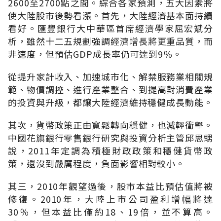
2600至2700點之間。綜合各家預測，五大因素將
使大陸股巿後勢看漲。首先，大陸經濟基本面持續
看好。匯豐銀行大中華區首席經濟學家屈宏斌分
析，雖然十二五規劃強調經濟增長將更重品質，而
非速度，但預估GDP成長率仍可達到9％。
從提升家計收入、加速城市化、解禁服務業相關規
範、物價調控、進行產業整合、到提高對消費產業
的投資與升級，都讓大陸經濟維持穩健成長動能。
其次，貨幣政策正由寬鬆轉向穩健，也減輕衝擊。
中國花旗銀行零售銀行研究與投資分析主管邱思甥
說，2011年定調為積極財政政策和穩健貨幣政
策，還沒到嚴厲程度，負面影響相對較小。
其三，2010年觀望過後，股巿本益比預估值將被
修復。2010年，大陸上市公司盈利增幅將達
30％，但本益比僅約18、19倍，並不算高。