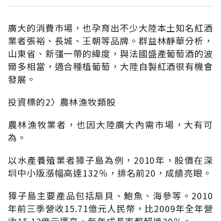
廣大的消費巿場，也孕育出不少大陸本土知名紅酒
業者張裕、長城、王朝等品牌。群益林靜華分析，
山東省、新彊一帶的緯度，與法國盛產葡萄酒的波
爾多相當，適合種植葡萄，大陸自製紅酒很有機會
發展。
投資標的2〉農林漁牧類股
農林漁牧業者，也因大陸廣大內需巿場，大有可
為。
以水產養殖業者獐子島為例，2010年，股價在深
圳中小版漲幅高達132％，排名前20，成績亮眼。
獐子島主要產品包括扇貝、鮑魚、海參等。2010
年前三季營收15.71億元人民幣，比2009年全年營
收15.12億元還高，每年成長率都超過30％。