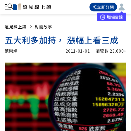
立即訂閱
職場雷達
遠見線上讀
封面故事
五大利多加持， 漲幅上看三成
范榮靖
2011-01-01
瀏覽數
23,600+
加入追蹤
范榮靖