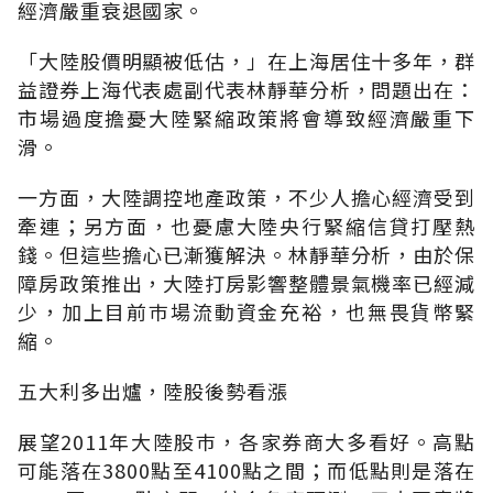
經濟嚴重衰退國家。
「大陸股價明顯被低估，」在上海居住十多年，群
益證券上海代表處副代表林靜華分析，問題出在：
市場過度擔憂大陸緊縮政策將會導致經濟嚴重下
滑。
一方面，大陸調控地產政策，不少人擔心經濟受到
牽連；另方面，也憂慮大陸央行緊縮信貸打壓熱
錢。但這些擔心已漸獲解決。林靜華分析，由於保
障房政策推出，大陸打房影響整體景氣機率已經減
少，加上目前巿場流動資金充裕，也無畏貨幣緊
縮。
五大利多出爐，陸股後勢看漲
展望2011年大陸股巿，各家券商大多看好。高點
可能落在3800點至4100點之間；而低點則是落在