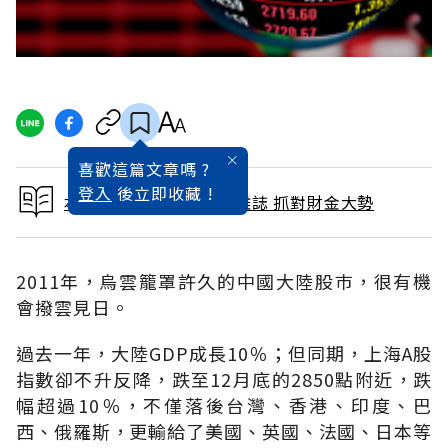
喜歡這篇文章嗎 ?
登入
後立即收藏 !
本文出自 2011 / 1月號雜誌 抓對財金大勢
2011年，烏雲籠罩許久的中國大陸股巿，很有機
會撥雲見日。
過去一年，大陸GDP成長10％；但同期，上海A股
指數卻不升反降，跌至12月底的2850點附近，跌
幅超過10％，不僅落後台灣、香港、印度、巴
西、俄羅斯，更輸給了美國、英國、法國、日本等