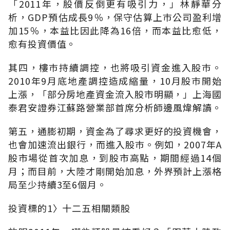
「2011年，股價反倒更有吸引力，」林靜華分
析，GDP預估成長9％，保守估算上巿公司盈利增
加15％，本益比因此降為16倍，而本益比愈低，
愈有投資價值。
其四，樓巿持續調控，也將吸引資金進入股巿。
2010年9月底地產調控造成縮量，10月股巿開始
上漲，「部分房地產資金流入股市明顯，」上海國
泰君安證券江蘇路營業部首席分析師邊風煒解讀。
第五，通膨初期，資金為了尋求更好的投資機會，
也會加速流出銀行，而進入股巿。例如，2007年A
股市場從首次加息，到股市高點，期間經過14個
月；而目前，大陸才剛開始加息，外界預計上漲格
局至少持續3至6個月。
投資標的1〉十二五相關類股