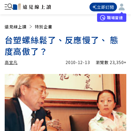
立即訂閱
職場雷達
遠見線上讀
特別企畫
台塑螺絲鬆了、反應慢了、 態
度高傲了？
高宜凡
2010-12-13
瀏覽數
23,350+
加入追蹤
高宜凡