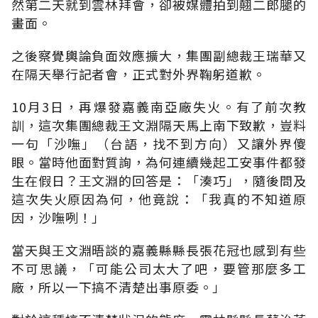
然第二天就到雲林拜會，卻被媒體拍到翹二郎腿的
畫面。
之後察覺輿論負面效應擴大，集團副總裁王瑞華又
在隔天舉行記者會，正式對外界鞠躬道歉。
10月3日，再爆發嘉義南亞廠失火。有了前次教
訓，這次集團總裁王文淵隔天馬上南下致歉，豈料
一句「沙嘸」（台語，找不到方向）又讓外界傻
眼。當時他面對質詢，為何連續幾起工安事件都發
生在假日？王文淵的回答是：「湊巧」，隨後問及
這次失火原因為何，他竟說：「我真的不知道原
因，沙嘸咧！」
當天與王文淵晤談的嘉義縣縣長張花冠也感到有些
不可思議，「可能公司太大了吧，要管那麼多工
廠，所以一下搞不清楚出事原委。」