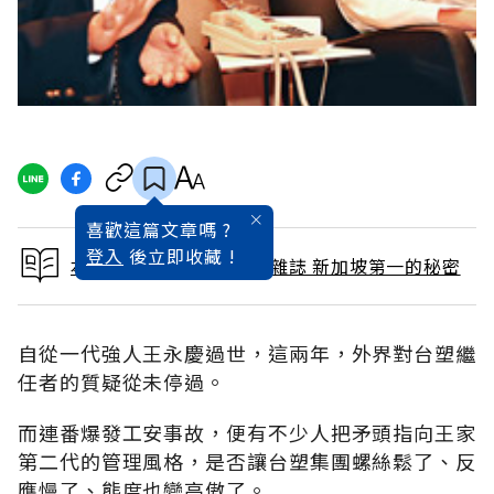
喜歡這篇文章嗎 ?
登入
後立即收藏 !
本文出自 2010 / 12月號雜誌 新加坡第一的秘密
自從一代強人王永慶過世，這兩年，外界對台塑繼
任者的質疑從未停過。
而連番爆發工安事故，便有不少人把矛頭指向王家
第二代的管理風格，是否讓台塑集團螺絲鬆了、反
應慢了、態度也變高傲了。