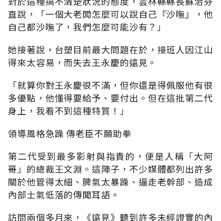
對於這種搞不清楚狀況的態度，雲林縣縣長蘇治芬
直說，「一個大老闆怎麼可以說自己『沙嘸』，他
自己都沙嘸了，我們怎麼可能沙有？」
她接著說，台塑目前最大問題在於，接班人因江山
得來太容易，而失去王永慶的遠見。
「就算你對王永慶很不滿，但你還是得佩服他有很
多優點，他懂得要給予、要付出。但在這批第二代
身上，我看不到這種特質！」
領導風格急躁 傳老臣不願助拳
第二代受到最多影射與指責的，便是人稱「大阿
哥」的總裁王文淵。這陣子，不少媒體都列出許多
關於他管得太細、脾氣太暴躁、逼走老幹部、造成
內部士氣低落的傳聞耳語。
訪問兩個多月來，《遠見》聽到許多未經證實的內