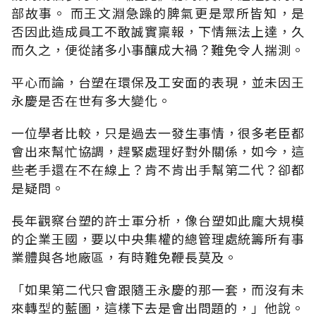
部故事。 而王文淵急躁的脾氣更是眾所皆知，是
否因此造成員工不敢誠實稟報，下情無法上達，久
而久之，便從諸多小事釀成大禍？難免令人揣測。
平心而論，台塑在環保及工安面的表現，並未因王
永慶是否在世有多大變化。
一位學者比較，只是過去一發生事情，很多老臣都
會出來幫忙協調，趕緊處理好對外關係，如今，這
些老手還在不在線上？肯不肯出手幫第二代？卻都
是疑問。
長年觀察台塑的許士軍分析，像台塑如此龐大規模
的企業王國，要以中央集權的總管理處統籌所有事
業體與各地廠區，有時難免鞭長莫及。
「如果第二代只會跟隨王永慶的那一套，而沒有未
來轉型的藍圖，這樣下去是會出問題的，」他說。