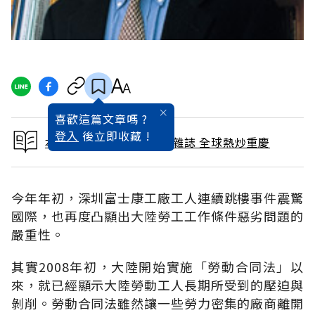
喜歡這篇文章嗎 ?
登入
後立即收藏 !
本文出自 2010 / 11月號雜誌 全球熱炒重慶
今年年初，深圳富士康工廠工人連續跳樓事件震驚
國際，也再度凸顯出大陸勞工工作條件惡劣問題的
嚴重性。
其實2008年初，大陸開始實施「勞動合同法」以
來，就已經顯示大陸勞動工人長期所受到的壓迫與
剝削。勞動合同法雖然讓一些勞力密集的廠商離開