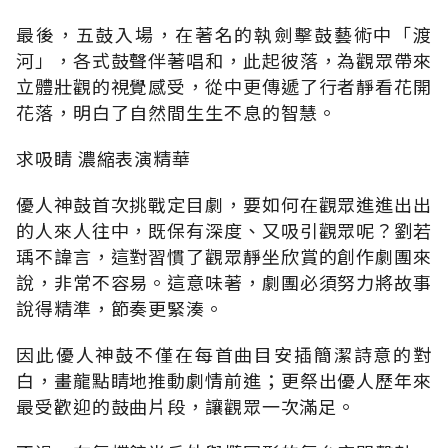
最後，五鼓入場，在著名的執劍擊鼓藝術中「渡
河」，各式鼓聲伴著唱和，此起彼落，為觀眾帶來
立體壯觀的視覺感受，從中更傳遞了行者靜看花開
花落，明白了自然間生生不息的智慧。
求吸睛 濃縮表演精華
優人神鼓首次挑戰定目劇，要如何在觀眾進進出出
的人來人往中，既保有深度、又吸引觀眾呢？劉若
瑀不諱言，這對習慣了觀眾靜坐欣賞的創作劇團來
說，非常不容易。這意味著，劇團必須努力將故事
說得精準，節奏更緊湊。
因此優人神鼓不僅在每首曲目安插簡潔詩意的對
白，畫龍點睛地推動劇情前進；更祭出優人歷年來
最受歡迎的鼓曲片段，讓觀眾一次滿足。