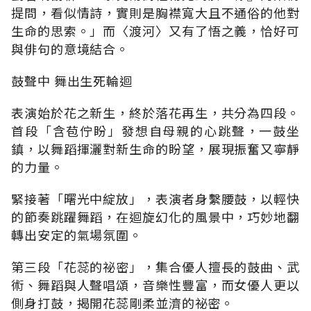
提問，看似情詩，實則是胸襟寬大且不通俗的他對
生命的思索。」而〈渡河〉又有了悟之義，恰好可
與俳句的意境結合。
鼓聲中 舞出生死輪迴
表演始於花之新生，終於落花再生，共分為四段。
首段「含苞佇盼」發想自母親的心跳聲，一鼓坐
鎮，以舞蹈揮灑對新生命的盼望，展現振奮又寧靜
的力量。
緊接著「曙光中綻放」，表演者身繫腰鼓，以輕快
的節奏跳躍舞蹈，在迴旋幻化的風景中，巧妙地翻
轉出安定的氣場氛圍。
第三段「花蕊的祕密」，集合優人擅長的鼓曲、武
術、舞蹈與人聲唱頌，音樂性豐富，而女優人更以
側身打鼓，揭開花蕊剛柔並濟的祕密。