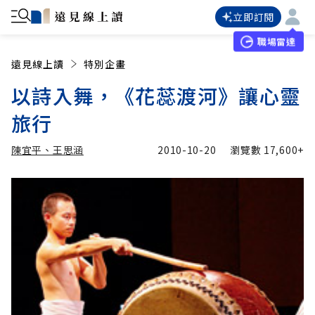
立即訂閱
職場雷達
遠見線上讀
特別企畫
以詩入舞，《花蕊渡河》讓心靈
旅行
陳宜平、王思涵
2010-10-20
瀏覽數
17,600+
加入追蹤
陳宜平、王思涵