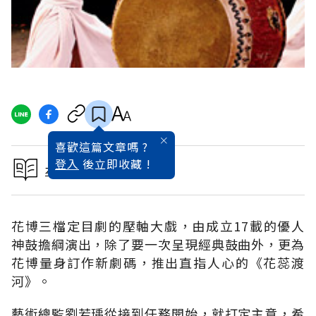
喜歡這篇文章嗎 ?
登入
後立即收藏 !
本文出自遠見花博特刊
花博三檔定目劇的壓軸大戲，由成立17載的優人
神鼓擔綱演出，除了要一次呈現經典鼓曲外，更為
花博量身訂作新劇碼，推出直指人心的《花蕊渡
河》。
藝術總監劉若瑀從接到任務開始，就打定主意，希