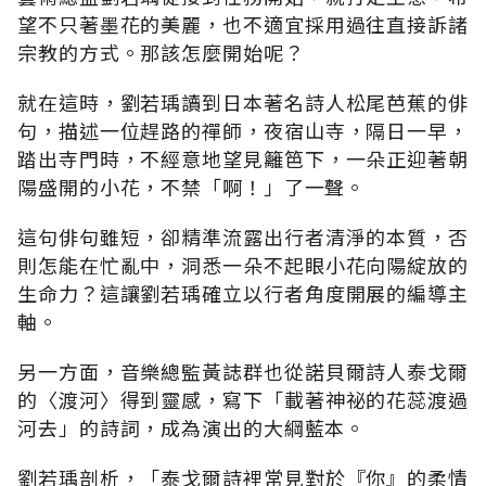
望不只著墨花的美麗，也不適宜採用過往直接訴諸
宗教的方式。那該怎麼開始呢？
就在這時，劉若瑀讀到日本著名詩人松尾芭蕉的俳
句，描述一位趕路的禪師，夜宿山寺，隔日一早，
踏出寺門時，不經意地望見籬笆下，一朵正迎著朝
陽盛開的小花，不禁「啊！」了一聲。
這句俳句雖短，卻精準流露出行者清淨的本質，否
則怎能在忙亂中，洞悉一朵不起眼小花向陽綻放的
生命力？這讓劉若瑀確立以行者角度開展的編導主
軸。
另一方面，音樂總監黃誌群也從諾貝爾詩人泰戈爾
的〈渡河〉得到靈感，寫下「載著神祕的花蕊渡過
河去」的詩詞，成為演出的大綱藍本。
劉若瑀剖析，「泰戈爾詩裡常見對於『你』的柔情