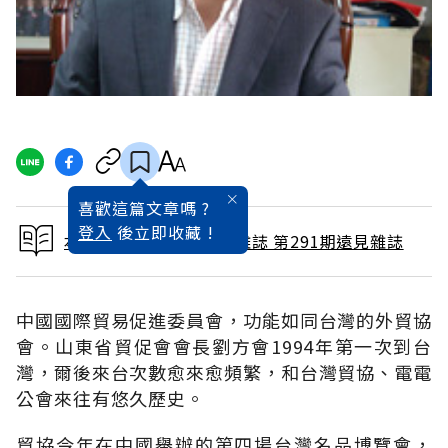
喜歡這篇文章嗎 ?
登入
後立即收藏 !
本文出自 2010 / 9月號雜誌 第291期遠見雜誌
中國國際貿易促進委員會，功能如同台灣的外貿協
會。山東省貿促會會長劉方會1994年第一次到台
灣，爾後來台次數愈來愈頻繁，和台灣貿協、電電
公會來往有悠久歷史。
貿協今年在中國舉辦的第四場台灣名品博覽會，