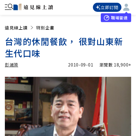
立即訂閱
職場雷達
遠見線上讀
特別企畫
台灣的休閒餐飲， 很對山東新
生代口味
彭漣漪
2010-09-01
瀏覽數
18,900+
加入追蹤
彭漣漪