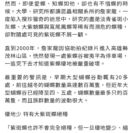
然而，即便愛蝶、知蝶如他，卻也有不惜蝶的時
候。大學、研究所都讀昆蟲相關系所的詹家龍，一
度陷入搜珍獵奇的迷思中，研究的盡是淡青雀斑小
灰蝶、大紫蛺蝶與寬尾鳳蝶等稀有而瀕危的蝶種，
卻對隨處可見的紫斑蝶不屑一顧。
直到2000年，詹家龍因協助拍紀錄片進入高雄縣
茂林山區，恍然發現一處紫蝶谷被夷平為停車場，
一追究下去才知道紫蝶棲地被嚴重破壞。
最重要的警訊是，早期大型蝴蝶谷動輒有20多
處，前往越冬的蝴蝶數量高達數百萬隻，但近年大
型蝴蝶谷已經降至四、五處，蝴蝶數量最多只約百
萬隻，而且族群數量的波動很大。
棲地少 特有大紫斑蝶絕種
「紫斑蝶也許不會完全絕種，但一旦棲地變少、縮