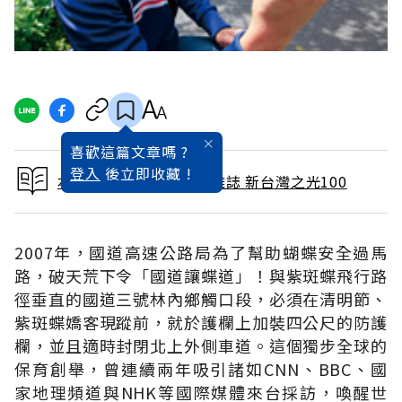
喜歡這篇文章嗎 ?
登入
後立即收藏 !
本文出自 2010 / 8月號雜誌 新台灣之光100
2007年，國道高速公路局為了幫助蝴蝶安全過馬
路，破天荒下令「國道讓蝶道」！與紫斑蝶飛行路
徑垂直的國道三號林內鄉觸口段，必須在清明節、
紫斑蝶嬌客現蹤前，就於護欄上加裝四公尺的防護
欄，並且適時封閉北上外側車道。這個獨步全球的
保育創舉，曾連續兩年吸引諸如CNN、BBC、國
家地理頻道與NHK等國際媒體來台採訪，喚醒世