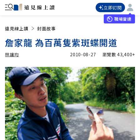
立即訂閱
職場雷達
遠見線上讀
封面故事
詹家龍 為百萬隻紫斑蝶開道
林讓均
2010-08-27
瀏覽數
43,400+
加入追蹤
林讓均