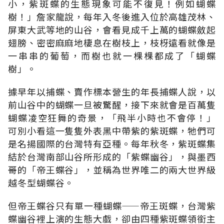
小，紫斑蝶的生態現象可能不復見！例如蝴蝶
樹！」詹家龍說，每年入冬後進入位於高雄茂林、
屏東大武等地的山谷，會看見成千上萬的蝴蝶斂起
翅膀、密密麻麻地棲息在樹枝上，枝枒遠看就像是
一串串的葡萄，而樹也就一棵棵都成了「蝴蝶
樹」。
據早年以捕蝶、賣作標本營生的年長捕蝶人說，以
前山谷中的蝴蝶一旦被驚醒，接下來就會是百萬隻
蝴蝶凌空狂舞的奇景，「飛半小時也不會停！」
可別小看這一隻隻外表黑中帶紫的紫斑蝶，牠們可
是名揚國際的台灣特有亞種。每年秋冬，紫斑蝶集
結於台灣南部山谷所形成的「紫蝶幽谷」，與墨西
哥的「帝王蝶谷」，並稱為世界唯二的兩大世界級
越冬型蝴蝶谷。
但帝王蝶谷只有單一種蝴蝶——帝王斑蝶，台灣紫
蝶幽谷裡上演的生態大戲，卻由四種紫斑蝶領銜主