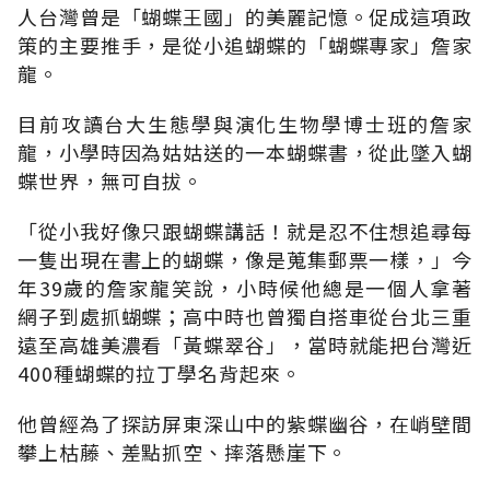
人台灣曾是「蝴蝶王國」的美麗記憶。促成這項政
策的主要推手，是從小追蝴蝶的「蝴蝶專家」詹家
龍。
目前攻讀台大生態學與演化生物學博士班的詹家
龍，小學時因為姑姑送的一本蝴蝶書，從此墜入蝴
蝶世界，無可自拔。
「從小我好像只跟蝴蝶講話！就是忍不住想追尋每
一隻出現在書上的蝴蝶，像是蒐集郵票一樣，」今
年39歲的詹家龍笑說，小時候他總是一個人拿著
網子到處抓蝴蝶；高中時也曾獨自搭車從台北三重
遠至高雄美濃看「黃蝶翠谷」，當時就能把台灣近
400種蝴蝶的拉丁學名背起來。
他曾經為了探訪屏東深山中的紫蝶幽谷，在峭壁間
攀上枯藤、差點抓空、摔落懸崖下。