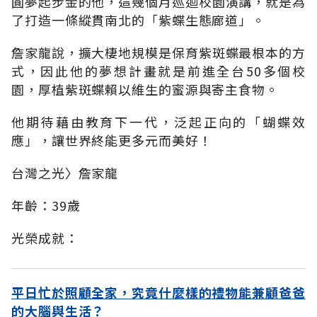
圓夢起步金的他，這幾個月巡迴校園演講，就是為
了打造一條縱貫南北的「紫蝶生態廊道」。
詹家龍說，擴大棲地規模是保育紫斑蝶最根本的方
式，因此他的夢想計畫就是前進全台50多個校
園，厚植紫斑蝶賴以維生的蜜源與寄主食物。
他期待藉由教育下一代，泛起正向的「蝴蝶效
應」，讓世界終能更多元而美好！
台灣之光〉詹家龍
年齡：39歲
光榮成就：
平日忙於照顧全家，究竟什麼樣的禮物能兼顧爸爸
的大腦與生活？