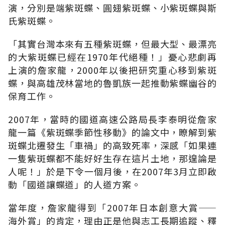
演，分別是端紫斑蝶、圓翅紫斑蝶、小紫斑蝶與斯
氏紫斑蝶。
「其實台灣本來有五種紫斑蝶，但最大型、最漂亮
的大紫斑蝶已經在1970年代絕種！」憂心悲劇再
上演的詹家龍，2000年以後把研究重心移到紫斑
蝶，與高雄茂林當地的魯凱族一起推動紫蝶幽谷的
保育工作。
2007年，當時的國道高速公路局長李泰明從詹家
龍一篇《紫斑蝶季節性移動》的論文中，瞭解到紫
斑蝶北遷發生「車禍」的高致死率，深感「如果連
一隻紫斑蝶都不能好好生存在這片土地，那遑論是
人呢！」於是下令一個月後，在2007年3月立即啟
動「國道讓蝶道」的人道方案。
當年度，詹家龍得到「2007年日本創意大賞——
海外賞」的肯定，理由正是他與志工長期追蹤、釋