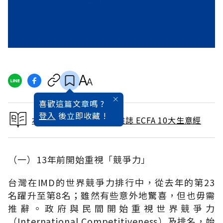
喜歡這篇文章嗎 ?
登入
後立即收藏 !
本文出自 2010 / 6月號雜誌 ECFA 10大生意經
（一）13年前開始重視「競爭力」
台灣在IMD的世界競爭力排行中，從去年的第23
名躍升至第8名；雖然有些意外地驚喜，但也毋需
推辭。政府與民間開始重視世界競爭力
（International Competitiveness）及排名，始