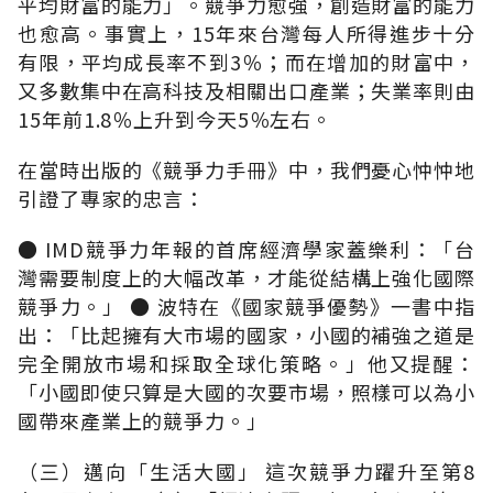
平均財富的能力」。競爭力愈強，創造財富的能力
也愈高。事實上，15年來台灣每人所得進步十分
有限，平均成長率不到3％；而在增加的財富中，
又多數集中在高科技及相關出口產業；失業率則由
15年前1.8％上升到今天5％左右。
在當時出版的《競爭力手冊》中，我們憂心忡忡地
引證了專家的忠言：
● IMD競爭力年報的首席經濟學家蓋樂利：「台
灣需要制度上的大幅改革，才能從結構上強化國際
競爭力。」 ● 波特在《國家競爭優勢》一書中指
出：「比起擁有大市場的國家，小國的補強之道是
完全開放市場和採取全球化策略。」他又提醒：
「小國即使只算是大國的次要市場，照樣可以為小
國帶來產業上的競爭力。」
（三）邁向「生活大國」 這次競爭力躍升至第8