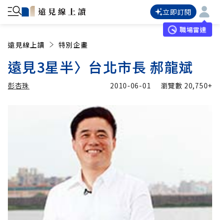
立即訂閱
職場雷達
遠見線上讀
特別企畫
遠見3星半〉台北市長 郝龍斌
彭杏珠
2010-06-01
瀏覽數
20,750+
加入追蹤
彭杏珠