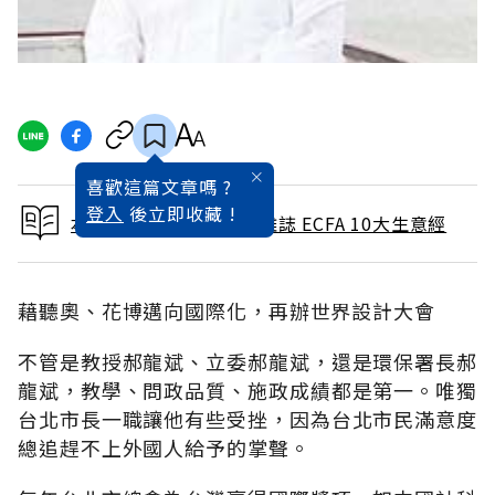
喜歡這篇文章嗎 ?
登入
後立即收藏 !
本文出自 2010 / 6月號雜誌 ECFA 10大生意經
藉聽奧、花博邁向國際化，再辦世界設計大會
不管是教授郝龍斌、立委郝龍斌，還是環保署長郝
龍斌，教學、問政品質、施政成績都是第一。唯獨
台北市長一職讓他有些受挫，因為台北市民滿意度
總追趕不上外國人給予的掌聲。