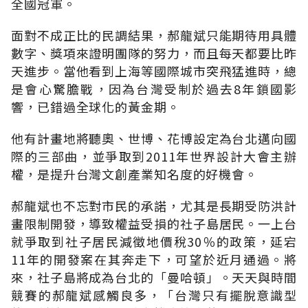
全國冠軍。
面對不成正比的民調結果，郝龍斌只能期待用具體
數字、獎項來證明團隊的努力，而且每天都要比昨
天進步。當他看到上海等國際城市突飛猛進時，總
是會心驚膽戰，因為台灣受制於過去8年鎖國影
響，已錯過全球化的黃金期。
他有計畫地將聽奧、世博、花博設定為台北邁向國
際的三部曲，並爭取到2011年世界設計大會主辦
權，是提升台灣文創產業知名度的好機會。
郝龍斌也不忘對市民的承諾，尤其是長期受防洪計
畫限制開發，導致權益受損的社子島居民。一上台
就爭取到社子居民減徵地價稅30％的政策，延宕
11年的開發案在其奔走下，可望於近月通過。將
來，社子島將成為台北的「曼哈頓」。天天與時間
競賽的郝龍斌感觸良多，「台灣只有擺脫意識型