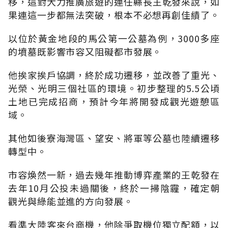
移，這對大力推廣旅遊的連任縣長王乾發來說，如
果連這一步都無法突破，根本不必想再創佳績了。
以位於黃金地段的馬公第一公墓為例，3000多座
的墳墓既影響市容又阻礙都市發展。
他挨家挨戶協調，終於成功遷移，並改善了重光、
光榮、光明三個社區的環境。初步整理的5.5公頃
土地已完成招商，預計今年將開發成觀光遊憩區
域。
其他如後寮海灣區、望安、將軍等公墓也陸續遷移
轉型中。
市容煥然一新，過去幾年推動博弈產業的王乾發在
去年10月公投未過關後，終於一掃陰霾，確定朝
觀光與綠能並進的方向發展。
看準大陸客來台商機，他除爭取機位獨立配額，以