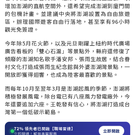
增加澎湖的直航空間外，還希望完成澎湖到廈門間
的包機計畫。並建議中央將澎湖設置為自由旅遊
區，辦理國際遊客自由行落地，甚至享有96小時
觀光免簽證。
今年除5月花火節，以及元旦剛躍上紐約時代廣場
廣告看板的「雙心石滬」等景點外，縣府還修復了
傾廢的澎湖知名歌手潘安邦、張雨生故居，結合眷
村文化打造成張雨生紀念館與外婆澎湖灣景點，一
開放即獲得迴響，也成為陸客最喜歡的景點。
而每年10月至翌年3月是澎湖起風的季節，澎湖將
積極發展風電，除台電已有八座風力發電廠外，今
年還要追加六座。王乾發有信心，將澎湖打造成台
灣第一個低碳示範島。
72%
領先者已開啟【職場雷達】
立即開啟
立即開通！解鎖專屬服務