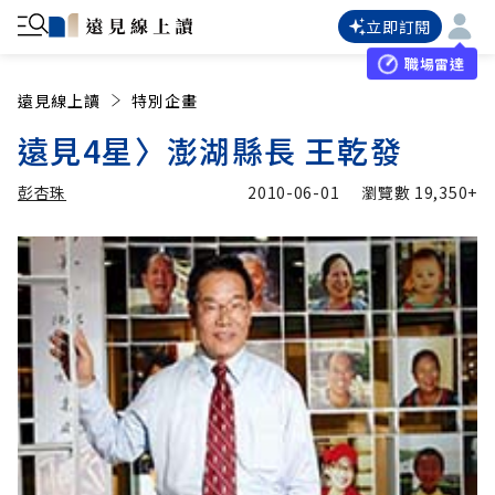
立即訂閱
職場雷達
遠見線上讀
特別企畫
遠見4星〉澎湖縣長 王乾發
彭杏珠
2010-06-01
瀏覽數
19,350+
加入追蹤
彭杏珠