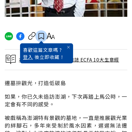
喜歡這篇文章嗎 ?
登入
後立即收藏 !
本文出自 2010 / 6月號雜誌 ECFA 10大生意經
遷墓拚觀光，打造低碳島
如果，你已久未造訪澎湖，下次再踏上馬公時，一
定會有不同的感受。
被戲稱為澎湖特有景觀的墓地，一直是推展觀光業
的絆腳石，多年來受制於風水因素，遲遲無法遷