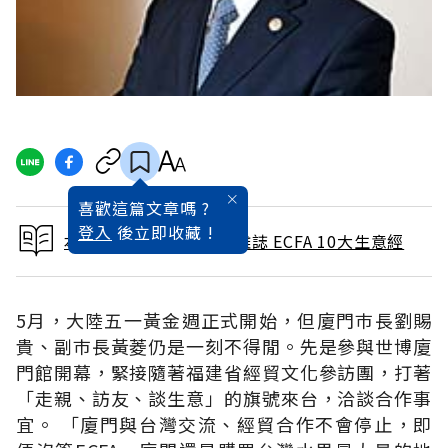
喜歡這篇文章嗎 ?
登入
後立即收藏 !
本文出自 2010 / 6月號雜誌 ECFA 10大生意經
5月，大陸五一黃金週正式開始，但廈門巿長劉賜
貴、副巿長黃菱仍是一刻不得閒。先是參與世博廈
門館開幕，緊接隨著福建省經貿文化參訪團，打著
「走親、訪友、談生意」的旗號來台，洽談合作事
宜。 「廈門與台灣交流、經貿合作不會停止，即