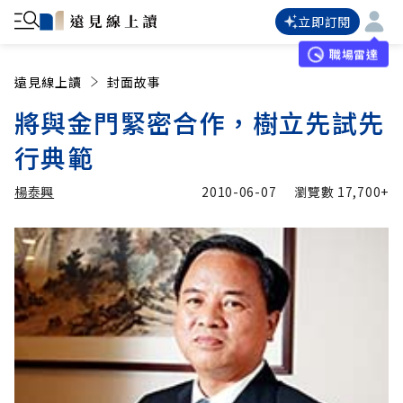
立即訂閱
職場雷達
遠見線上讀
封面故事
將與金門緊密合作，樹立先試先
行典範
楊泰興
2010-06-07
瀏覽數
17,700+
加入追蹤
楊泰興