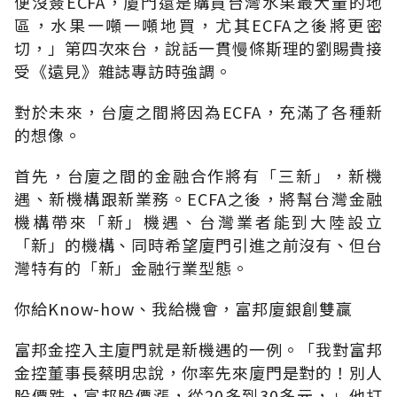
便沒簽ECFA，廈門還是購買台灣水果最大量的地
區，水果一噸一噸地買，尤其ECFA之後將更密
切，」第四次來台，說話一貫慢條斯理的劉賜貴接
受《遠見》雜誌專訪時強調。
對於未來，台廈之間將因為ECFA，充滿了各種新
的想像。
首先，台廈之間的金融合作將有「三新」，新機
遇、新機構跟新業務。ECFA之後，將幫台灣金融
機構帶來「新」機遇、台灣業者能到大陸設立
「新」的機構、同時希望廈門引進之前沒有、但台
灣特有的「新」金融行業型態。
你給Know-how、我給機會，富邦廈銀創雙贏
富邦金控入主廈門就是新機遇的一例。「我對富邦
金控董事長蔡明忠說，你率先來廈門是對的！別人
股價跌，富邦股價漲，從20多到30多元，」他打