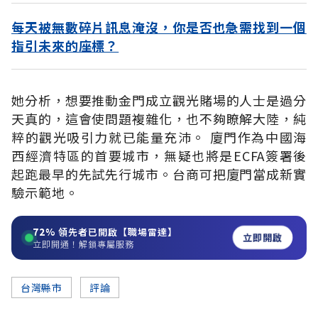
每天被無數碎片訊息淹沒，你是否也急需找到一個
指引未來的座標？
她分析，想要推動金門成立觀光賭場的人士是過分
天真的，這會使問題複雜化，也不夠瞭解大陸，純
粹的觀光吸引力就已能量充沛。 廈門作為中國海
西經濟特區的首要城市，無疑也將是ECFA簽署後
起跑最早的先試先行城市。台商可把廈門當成新實
驗示範地。
72%
領先者已開啟【職場雷達】
立即開啟
立即開通！解鎖專屬服務
台灣縣市
評論