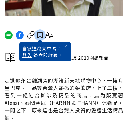
喜歡這篇文章嗎 ?
登入
後立即收藏 !
本文出自 2009 / 7月號雜誌 2020關鍵報告
走進蘇州金雞湖旁的湖濱新天地購物中心，一樓有
星巴克、王品等台灣人熟悉的餐飲店，上了二樓，
看到一處結合咖啡及精品的商店，店內販賣著
Alessi、泰國涵庭（HARNN & THANN）保養品，
一問之下，原來這也是台灣人投資的愛禮生活精品
館。