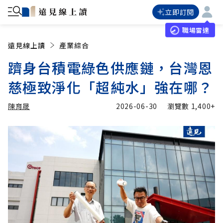
立即訂閱
職場雷達
遠見線上讀
產業綜合
躋身台積電綠色供應鏈，台灣恩
慈極致淨化「超純水」強在哪？
陳育晟
2026-06-30
瀏覽數
1,400+
加入追蹤
陳育晟