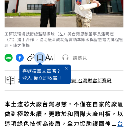
工研院環境技術總監蔡振球（左）與台灣恩慈董事長潘明志
（右）攜手合作 ，協助廠區成功落實精準節水與智慧電力排程管
理。陳之俊攝
聽遠見
喜歡這篇文章嗎 ?
登入
後立即收藏 !
本文出自 2026 / 7月號雜誌 台灣財富新賽局
本土濾芯大廠台灣恩慈，不僅在自家的廠區
做到極致永續，更敢於和國際大廠叫板，以
這項綠色技術為後盾，全力協助護國神山
台