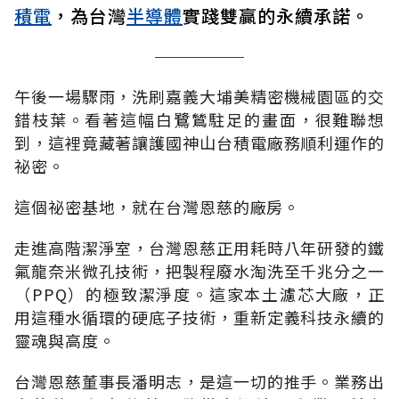
積電
，為台灣
半導體
實踐雙贏的永續承諾。
午後一場驟雨，洗刷嘉義大埔美精密機械園區的交
錯枝葉。看著這幅白鷺鷥駐足的畫面，很難聯想
到，這裡竟藏著讓護國神山台積電廠務順利運作的
祕密。
這個祕密基地，就在台灣恩慈的廠房。
走進高階潔淨室，台灣恩慈正用耗時八年研發的鐵
氟龍奈米微孔技術，把製程廢水淘洗至千兆分之一
（PPQ）的極致潔淨度。這家本土濾芯大廠，正
用這種水循環的硬底子技術，重新定義科技永續的
靈魂與高度。
台灣恩慈董事長潘明志，是這一切的推手。業務出