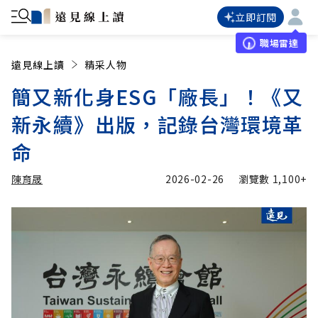
立即訂閱
職場雷達
遠見線上讀
精采人物
簡又新化身ESG「廠長」！《又
新永續》出版，記錄台灣環境革
命
陳育晟
2026-02-26
瀏覽數
1,100+
加入追蹤
陳育晟