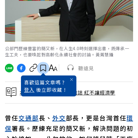
公部門歷練豐富的簡又新，在人生4.0時刻選擇出書，既傳承一
生工夫，也要喚起對高齡化永續社會的討論。黃菁慧攝
聽遠見
喜歡這篇文章嗎 ?
登入
後立即收藏 !
本文出自 2026 / 3月號雜誌 紅不讓經濟學
曾任
交通部
長、
外交
部長，更是台灣首任
環
保
署長。歷練充足的簡又新，解決問題的初