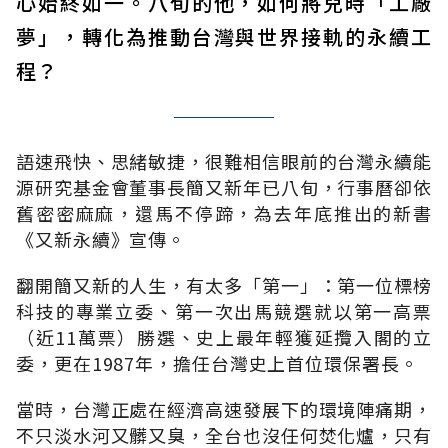
心始終如一。八旬的他，如何將兒時「工廠
夢」，轉化為推動台灣與世界接軌的永續工
程？
語速飛快、思緒敏捷，很難相信眼前的台灣永續能
源研究基金會董事長簡又新年已八旬，行事曆卻依
舊密密麻麻，還馬不停蹄，為去年底推出的新書
《又新永續》宣傳。
翻開簡又新的人生，有太多「第一」：第一位標榜
科技的專業立委、第一次出馬競選就以第一高票
（近11萬票）勝選、史上最年輕獲延攬入閣的立
委，更在1987年，擔任台灣史上首位環保署長。
當時，台灣正處在經濟高速發展下的環境陣痛期，
不只淡水河又髒又臭，全台也沒任何焚化爐，只有